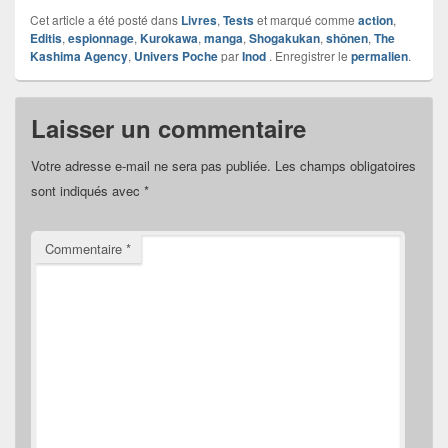
Cet article a été posté dans
Livres
,
Tests
et marqué comme
action
,
Editis
,
espionnage
,
Kurokawa
,
manga
,
Shogakukan
,
shônen
,
The
Kashima Agency
,
Univers Poche
par
Inod
. Enregistrer le
permalien
.
Laisser un commentaire
Votre adresse e-mail ne sera pas publiée.
Les champs obligatoires
sont indiqués avec
*
Commentaire
*