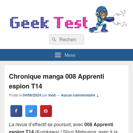
GeekTest
Recherche :
Blog jeux-vidéo et high-tech
Rechercher
Menu
Chronique manga 008 Apprenti
espion T14
Posté le
04/06/2024
par
Inod
—
Aucun commentaire ↓
La revue d’effectif se poursuit, avec
008 Apprenti
espion T14
(Kurokawa) ! Shun Matsuena, avec à la