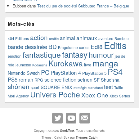
Eubben
dans
Test du jeu de société Subbuteo France – Belgique
Mots-clés
action
animaux
animal
404 Editions
aventure
Bamboo
amitie
Editis
BD
Edi8
bande dessinée
Bragelonne
cartes
fantasy
fantastique
humour
emotion
jeu de
manga
Kurokawa
rôle
jeunesse
livre
Kodansha
PS4
PC
PlayStation 4
Nintendo Switch
PlayStation 5
PS5
roman
science fiction
seinen
SF
Shueisha
RPG
shônen
test
SQUARE ENIX
sport
Tuttle-
stratégie
surnaturel
Univers Poche
Xbox One
Mori Agency
Xbox Series
Copyright © 2026
GeekTest
. Tous droits réservés.
Thème : Catch Box par
Thèmes Catch