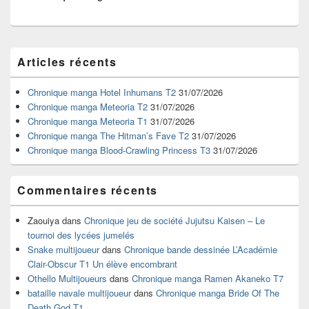
Zone
Articles récents
principale
de
widget
Chronique manga Hotel Inhumans T2
31/07/2026
pour
Chronique manga Meteoria T2
31/07/2026
la
Chronique manga Meteoria T1
31/07/2026
barre
Chronique manga The Hitman’s Fave T2
31/07/2026
latérale
Chronique manga Blood-Crawling Princess T3
31/07/2026
Commentaires récents
Zaouiya
dans
Chronique jeu de société Jujutsu Kaisen – Le
tournoi des lycées jumelés
Snake multijoueur
dans
Chronique bande dessinée L’Académie
Clair-Obscur T1 Un élève encombrant
Othello Multijoueurs
dans
Chronique manga Ramen Akaneko T7
bataille navale multijoueur
dans
Chronique manga Bride Of The
Death God T1