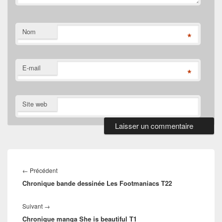
Nom
*
E-mail
*
Site web
Navigation
de
Article
←
Précédent
l’article
Chronique bande dessinée Les Footmaniacs T22
précédent :
Article
Suivant
→
Chronique manga She is beautiful T1
suivant :