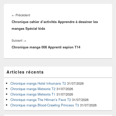
Navigation
de
Article
←
Précédent
l’article
Chronique cahier d’activités Apprendre à dessiner les
précédent :
mangas Spécial kids
Article
Suivant
→
Chronique manga 008 Apprenti espion T14
suivant :
Zone
Articles récents
principale
de
widget
Chronique manga Hotel Inhumans T2
31/07/2026
pour
Chronique manga Meteoria T2
31/07/2026
la
Chronique manga Meteoria T1
31/07/2026
barre
Chronique manga The Hitman’s Fave T2
31/07/2026
latérale
Chronique manga Blood-Crawling Princess T3
31/07/2026