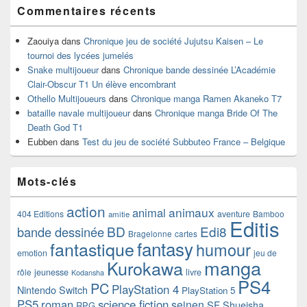
Commentaires récents
Zaouiya
dans
Chronique jeu de société Jujutsu Kaisen – Le
tournoi des lycées jumelés
Snake multijoueur
dans
Chronique bande dessinée L’Académie
Clair-Obscur T1 Un élève encombrant
Othello Multijoueurs
dans
Chronique manga Ramen Akaneko T7
bataille navale multijoueur
dans
Chronique manga Bride Of The
Death God T1
Eubben
dans
Test du jeu de société Subbuteo France – Belgique
Mots-clés
action
animaux
animal
404 Editions
aventure
Bamboo
amitie
Editis
BD
Edi8
bande dessinée
Bragelonne
cartes
fantasy
fantastique
humour
emotion
jeu de
manga
Kurokawa
rôle
jeunesse
livre
Kodansha
PS4
PC
PlayStation 4
Nintendo Switch
PlayStation 5
PS5
roman
science fiction
seinen
SF
Shueisha
RPG