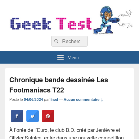
GeekTest
Recherche :
Blog jeux-vidéo et high-tech
Rechercher
Menu
Chronique bande dessinée Les
Footmaniacs T22
Posté le
04/06/2024
par
Inod
—
Aucun commentaire ↓
À l’orée de l’Euro, le club B.D. créé par Jenfèvre et
Olivier Sulpice, entre dans une nouvelle compétition.