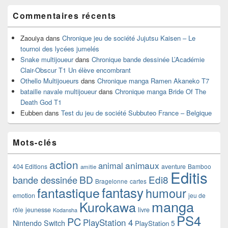
Commentaires récents
Zaouiya
dans
Chronique jeu de société Jujutsu Kaisen – Le
tournoi des lycées jumelés
Snake multijoueur
dans
Chronique bande dessinée L’Académie
Clair-Obscur T1 Un élève encombrant
Othello Multijoueurs
dans
Chronique manga Ramen Akaneko T7
bataille navale multijoueur
dans
Chronique manga Bride Of The
Death God T1
Eubben
dans
Test du jeu de société Subbuteo France – Belgique
Mots-clés
action
animaux
animal
404 Editions
aventure
Bamboo
amitie
Editis
BD
Edi8
bande dessinée
Bragelonne
cartes
fantasy
fantastique
humour
emotion
jeu de
manga
Kurokawa
rôle
jeunesse
livre
Kodansha
PS4
PC
PlayStation 4
Nintendo Switch
PlayStation 5