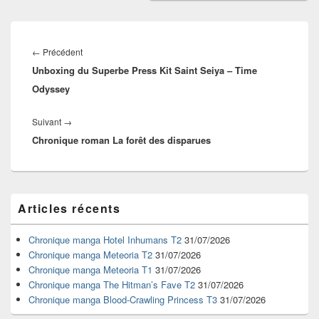
Navigation
de
Article
←
Précédent
l’article
Unboxing du Superbe Press Kit Saint Seiya – Time
précédent :
Odyssey
Article
Suivant
→
Chronique roman La forêt des disparues
suivant :
Zone
Articles récents
principale
de
widget
Chronique manga Hotel Inhumans T2
31/07/2026
pour
Chronique manga Meteoria T2
31/07/2026
la
Chronique manga Meteoria T1
31/07/2026
barre
Chronique manga The Hitman’s Fave T2
31/07/2026
latérale
Chronique manga Blood-Crawling Princess T3
31/07/2026