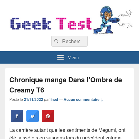
GeekTest
Recherche :
Blog jeux-vidéo et high-tech
Rechercher
Menu
Chronique manga Dans l’Ombre de
Creamy T6
Posté le
21/11/2022
par
Inod
—
Aucun commentaire ↓
La carrière autant que les sentiments de Megumi, ont
été laissé.e.s en suspens lors du précédent volume.