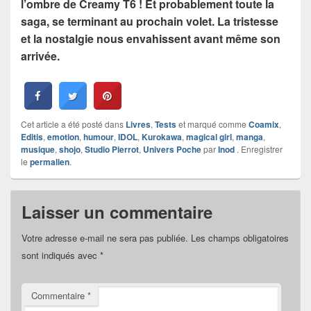
l’ombre de Creamy T6 ! Et probablement toute la
saga, se terminant au prochain volet. La tristesse
et la nostalgie nous envahissent avant même son
arrivée.
Cet article a été posté dans
Livres
,
Tests
et marqué comme
Coamix
,
Editis
,
emotion
,
humour
,
IDOL
,
Kurokawa
,
magical girl
,
manga
,
musique
,
shojo
,
Studio Pierrot
,
Univers Poche
par
Inod
. Enregistrer
le
permalien
.
Laisser un commentaire
Votre adresse e-mail ne sera pas publiée.
Les champs obligatoires
sont indiqués avec
*
Commentaire
*