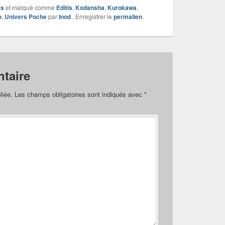
ts
et marqué comme
Editis
,
Kodansha
,
Kurokawa
,
n
,
Univers Poche
par
Inod
. Enregistrer le
permalien
.
taire
liée.
Les champs obligatoires sont indiqués avec
*