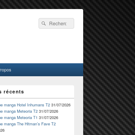
Recherche :
Rechercher
Propos
s récents
ue manga Hotel Inhumans T2
31/07/2026
ue manga Meteoria T2
31/07/2026
ue manga Meteoria T1
31/07/2026
ue manga The Hitman’s Fave T2
026