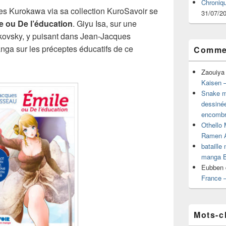
Chroniq
ies Kurokawa via sa collection KuroSavoir se
31/07/2
e ou De l’éducation
. Giyu Isa, sur une
kovsky, y puisant dans Jean-Jacques
nga sur les préceptes éducatifs de ce
Commen
Zaouiya
Kaisen –
Snake mu
dessiné
encombr
Othello 
Ramen 
bataille
manga B
Eubben
France 
Mots-c