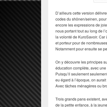
D’ailleurs cette version délivr
codes du shônen/seinen, pour l
encore les expressions de joi
nous portant tout au long de 
la volonté de KuroSavoir. Car à
et porteur pour de nombreuses
Notamment pour ensuite se pen
On y découvre les principes s
éducation complète, avec une l
Puisqu’il seulement seulement
eu égard à l’époque, on aurait
Avec tâches ménagères ou brod
Trois grands pans existent, av
de la petite enfance, à la jeun