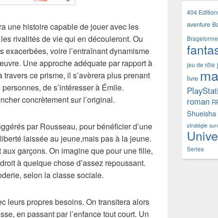
404 Edition
aventure
B
era une histoire capable de jouer avec les
es rivalités de vie qui en découleront. Ou
Bragelonne
fanta
es exacerbées, voire l’entraînant dynamisme
l’œuvre. Une approche adéquate par rapport à
jeu de rôle
ma
 travers ce prisme, il s’avèrera plus prenant
livre
 personnes, de s’intéresser à Émile.
PlayStat
cher concrètement sur l’original.
roman
R
Shueisha
uggérés par Rousseau, pour bénéficier d’une
stratégie
sur
Unive
iberté laissée au jeune,mais pas à la jeune.
Series
 aux garçons. On imagine que pour une fille,
 droit à quelque chose d’assez repoussant.
erie, selon la classe sociale.
ec leurs propres besoins. On transitera alors
esse, en passant par l’enfance tout court. Un