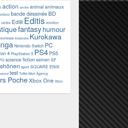
action
animaux
animal
s
amitie
BD
bande dessinée
amboo
Editis
Edi8
emotion
cartes
fantasy
stique
humour
Kurokawa
jeunesse
Kodansha
nga
PC
Nintendo Switch
PS4
ion 4
PS5
PlayStation 5
science fiction
seinen
SF
PG
shônen
SQUARE ENIX
sport
test
Tuttle-Mori Agency
naturel
rs Poche
Xbox One
Xbox