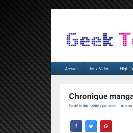
GeekTest
Blog jeux-vidéo et high-tech
Menu
Accueil
Jeux Vidéo
High T
principal
Chronique manga 
Posté le
08/11/2021
par
Inod
—
Aucun 