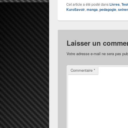
Cet article a été posté dans
Livres
,
Tes
KuroSavoir
,
manga
,
pedagogie
,
seine
Laisser un commen
Votre adresse e-mail ne sera pas pub
Commentaire
*