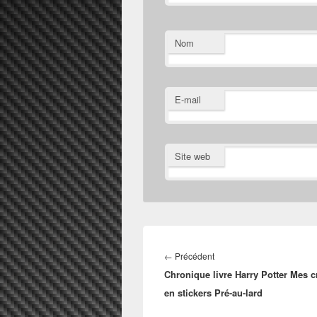
Nom
E-mail
Site web
Navigation
de
Article
←
Précédent
l’article
Chronique livre Harry Potter Mes c
précédent :
en stickers Pré-au-lard