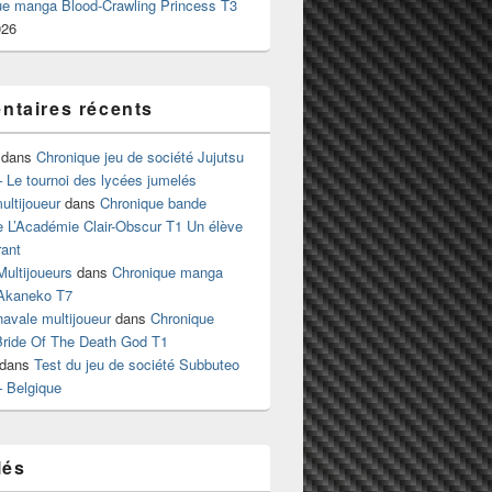
ue manga Blood-Crawling Princess T3
026
taires récents
dans
Chronique jeu de société Jujutsu
 Le tournoi des lycées jumelés
ltijoueur
dans
Chronique bande
e L’Académie Clair-Obscur T1 Un élève
ant
Multijoueurs
dans
Chronique manga
Akaneko T7
 navale multijoueur
dans
Chronique
ride Of The Death God T1
dans
Test du jeu de société Subbuteo
– Belgique
lés