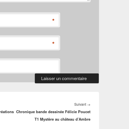
*
*
Article
Suivant
→
réations
Chronique bande dessinée Félicie Poucet
suivant :
T1 Mystère au château d’Ambre