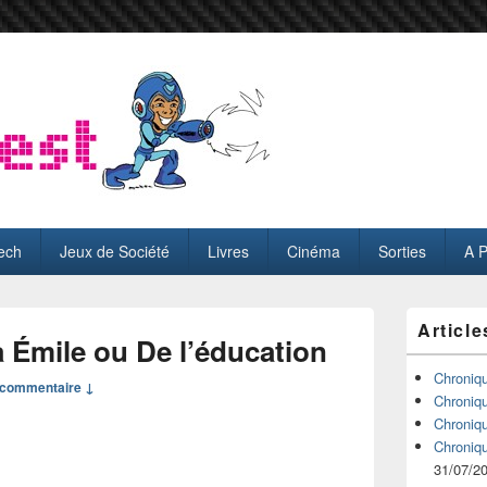
ech
Jeux de Société
Livres
Cinéma
Sorties
A 
Zone
Article
principale
Émile ou De l’éducation
de
widget
Chroniq
commentaire ↓
pour
Chroniq
la
Chroniq
barre
Chroniq
latérale
31/07/2