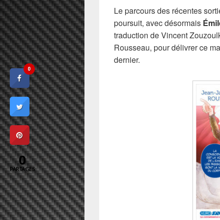
Le parcours des récentes sort
poursuit, avec désormais
Émil
traduction de Vincent Zouzoul
Rousseau, pour délivrer ce ma
dernier.
0
0
PARTAGES