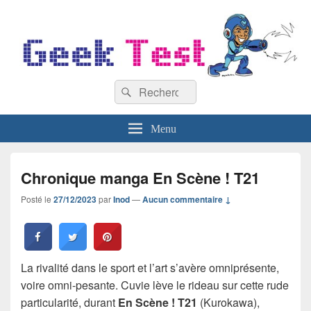
GeekTest
Recherche :
Blog jeux-vidéo et high-tech
Rechercher
Menu
Chronique manga En Scène ! T21
Posté le
27/12/2023
par
Inod
—
Aucun commentaire ↓
La rivalité dans le sport et l’art s’avère omniprésente,
voire omni-pesante. Cuvie lève le rideau sur cette rude
particularité, durant
En Scène ! T21
(Kurokawa),