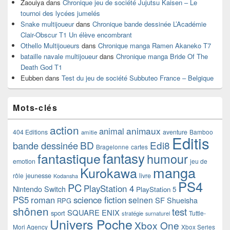
Zaouiya
dans
Chronique jeu de société Jujutsu Kaisen – Le
tournoi des lycées jumelés
Snake multijoueur
dans
Chronique bande dessinée L’Académie
Clair-Obscur T1 Un élève encombrant
Othello Multijoueurs
dans
Chronique manga Ramen Akaneko T7
bataille navale multijoueur
dans
Chronique manga Bride Of The
Death God T1
Eubben
dans
Test du jeu de société Subbuteo France – Belgique
Mots-clés
action
animaux
animal
404 Editions
aventure
Bamboo
amitie
Editis
BD
Edi8
bande dessinée
Bragelonne
cartes
fantasy
fantastique
humour
emotion
jeu de
manga
Kurokawa
rôle
jeunesse
livre
Kodansha
PS4
PC
PlayStation 4
Nintendo Switch
PlayStation 5
PS5
roman
science fiction
seinen
SF
Shueisha
RPG
shônen
test
SQUARE ENIX
sport
Tuttle-
stratégie
surnaturel
Univers Poche
Xbox One
Mori Agency
Xbox Series