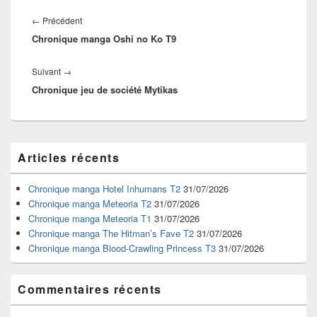
Navigation
de
Article
←
Précédent
l’article
Chronique manga Oshi no Ko T9
précédent :
Article
Suivant
→
Chronique jeu de société Mytikas
suivant :
Zone
Articles récents
principale
de
widget
Chronique manga Hotel Inhumans T2
31/07/2026
pour
Chronique manga Meteoria T2
31/07/2026
la
Chronique manga Meteoria T1
31/07/2026
barre
Chronique manga The Hitman’s Fave T2
31/07/2026
latérale
Chronique manga Blood-Crawling Princess T3
31/07/2026
Commentaires récents