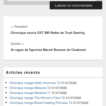
Navigation
de
Article
←
Précédent
l’article
Chronique souris GXT 980 Redex de Trust Gaming
précédent :
Article
Suivant
→
3e vague de figurines Marvel Boomez de Cicaboom
suivant :
Zone
Articles récents
principale
de
widget
Chronique manga Hotel Inhumans T2
31/07/2026
pour
Chronique manga Meteoria T2
31/07/2026
la
Chronique manga Meteoria T1
31/07/2026
barre
Chronique manga The Hitman’s Fave T2
31/07/2026
latérale
Chronique manga Blood-Crawling Princess T3
31/07/2026