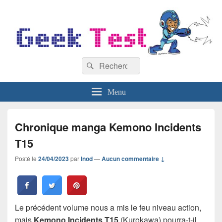
GeekTest
Recherche :
Blog jeux-vidéo et high-tech
Rechercher
Menu
Chronique manga Kemono Incidents
T15
Posté le
24/04/2023
par
Inod
—
Aucun commentaire ↓
Le précédent volume nous a mis le feu niveau action,
mais
Kemono Incidents T15
(Kurokawa) pourra-t-il