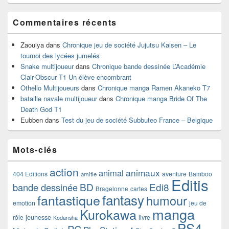
Commentaires récents
Zaouiya
dans
Chronique jeu de société Jujutsu Kaisen – Le
tournoi des lycées jumelés
Snake multijoueur
dans
Chronique bande dessinée L’Académie
Clair-Obscur T1 Un élève encombrant
Othello Multijoueurs
dans
Chronique manga Ramen Akaneko T7
bataille navale multijoueur
dans
Chronique manga Bride Of The
Death God T1
Eubben
dans
Test du jeu de société Subbuteo France – Belgique
Mots-clés
action
animaux
animal
404 Editions
aventure
Bamboo
amitie
Editis
BD
Edi8
bande dessinée
Bragelonne
cartes
fantasy
fantastique
humour
emotion
jeu de
manga
Kurokawa
rôle
jeunesse
livre
Kodansha
PS4