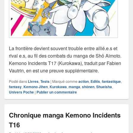
La frontière devient souvent trouble entre allié.e.s et
rival e.s, au fil des combats du manga de Shô Aimoto.
Kemono Incidents T17 (Kurokawa), traduit par Fabien
Vautrin, en est une preuve supplémentaire.
Posté dans
Livres
,
Tests
|
Marqué comme
action
,
Editis
,
fantastique
,
fantasy
,
Kemono Jihen
,
Kurokawa
,
manga
,
shônen
,
Shueisha
,
Univers Poche
|
Publier un commentaire
Chronique manga Kemono Incidents
T16