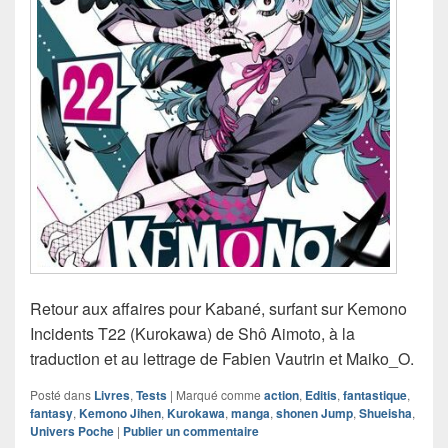
Retour aux affaires pour Kabané, surfant sur Kemono
Incidents T22 (Kurokawa) de Shô Aimoto, à la
traduction et au lettrage de Fabien Vautrin et Maiko_O.
Posté dans
Livres
,
Tests
|
Marqué comme
action
,
Editis
,
fantastique
,
fantasy
,
Kemono Jihen
,
Kurokawa
,
manga
,
shonen Jump
,
Shueisha
,
Univers Poche
|
Publier un commentaire