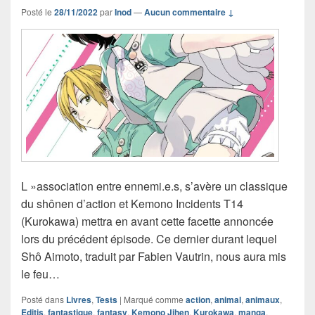
Posté le
28/11/2022
par
Inod
—
Aucun commentaire ↓
L »association entre ennemi.e.s, s’avère un classique
du shônen d’action et Kemono Incidents T14
(Kurokawa) mettra en avant cette facette annoncée
lors du précédent épisode. Ce dernier durant lequel
Shô Aimoto, traduit par Fabien Vautrin, nous aura mis
le feu…
Posté dans
Livres
,
Tests
|
Marqué comme
action
,
animal
,
animaux
,
Editis
,
fantastique
,
fantasy
,
Kemono Jihen
,
Kurokawa
,
manga
,