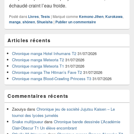
échaudé craint l’eau froide.
Posté dans
Livres
,
Tests
|
Marqué comme
Kemono Jihen
,
Kurokawa
,
manga
,
shônen
,
Shueisha
|
Publier un commentaire
Zone
Articles récents
principale
de
widget
Chronique manga Hotel Inhumans T2
31/07/2026
pour
Chronique manga Meteoria T2
31/07/2026
la
Chronique manga Meteoria T1
31/07/2026
barre
Chronique manga The Hitman’s Fave T2
31/07/2026
latérale
Chronique manga Blood-Crawling Princess T3
31/07/2026
Commentaires récents
Zaouiya
dans
Chronique jeu de société Jujutsu Kaisen – Le
tournoi des lycées jumelés
Snake multijoueur
dans
Chronique bande dessinée L’Académie
Clair-Obscur T1 Un élève encombrant