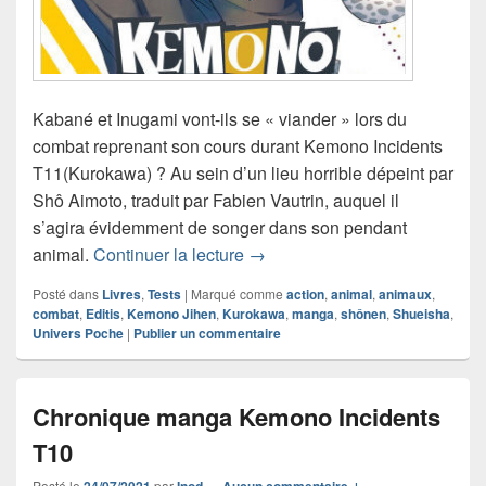
Kabané et Inugami vont-ils se « viander » lors du
combat reprenant son cours durant Kemono Incidents
T11(Kurokawa) ? Au sein d’un lieu horrible dépeint par
Shô Aimoto, traduit par Fabien Vautrin, auquel il
s’agira évidemment de songer dans son pendant
Chronique manga Kemono Inci
animal.
Continuer la lecture
→
Posté dans
Livres
,
Tests
|
Marqué comme
action
,
animal
,
animaux
,
combat
,
Editis
,
Kemono Jihen
,
Kurokawa
,
manga
,
shônen
,
Shueisha
,
Univers Poche
|
Publier un commentaire
Chronique manga Kemono Incidents
T10
Posté le
par
—