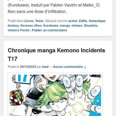
(Kurokawa), traduit par Fabien Vautrin et Maiko_O.
Non sans une dose d’infiltration.
Posté dans
Livres
,
Tests
|
Marqué comme
action
,
Editis
,
fantastique
,
fantasy
,
Kemono Jihen
,
Kurokawa
,
manga
,
shônen
,
Shueisha
,
Univers Poche
|
Publier un commentaire
Chronique manga Kemono Incidents
T17
Posté le
29/12/2023
par
Inod
—
Aucun commentaire ↓