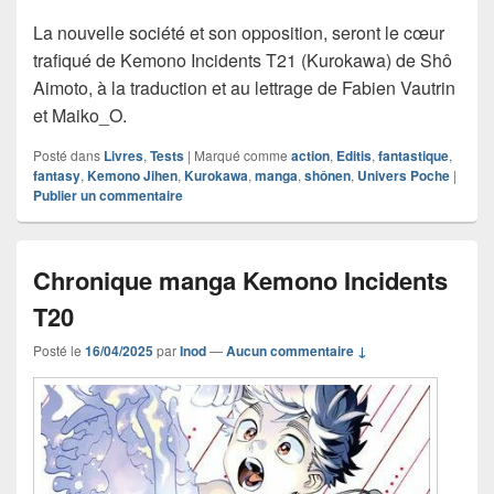
La nouvelle société et son opposition, seront le cœur
trafiqué de Kemono Incidents T21 (Kurokawa) de Shô
Aimoto, à la traduction et au lettrage de Fabien Vautrin
et Maiko_O.
Posté dans
Livres
,
Tests
|
Marqué comme
action
,
Editis
,
fantastique
,
fantasy
,
Kemono Jihen
,
Kurokawa
,
manga
,
shônen
,
Univers Poche
|
Publier un commentaire
Chronique manga Kemono Incidents
T20
Posté le
16/04/2025
par
Inod
—
Aucun commentaire ↓