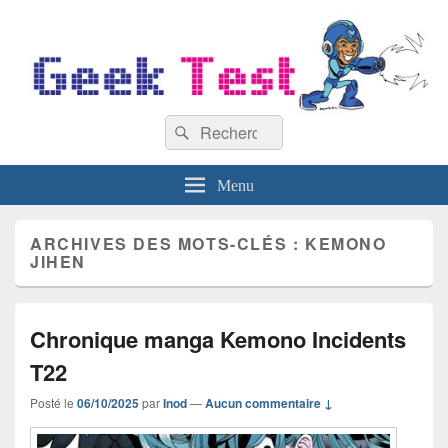
GeekTest
Recherche :
Blog jeux-vidéo et high-tech
Rechercher
Menu
ARCHIVES DES MOTS-CLÉS :
KEMONO
JIHEN
Chronique manga Kemono Incidents
T22
Posté le
06/10/2025
par
Inod
—
Aucun commentaire ↓