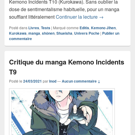
Kemono Incidents T10 (Kurokawa). Sans oublier la
dose de sentimentalisme habituelle, pour un manga
Chronique mang
soufflant littéralement
Continuer la lecture
→
Posté dans
Livres
,
Tests
|
Marqué comme
Editis
,
Kemono Jihen
,
Kurokawa
,
manga
,
shônen
,
Shueisha
,
Univers Poche
|
Publier un
commentaire
Critique du manga Kemono Incidents
T9
Posté le
24/03/2021
par
Inod
—
Aucun commentaire ↓