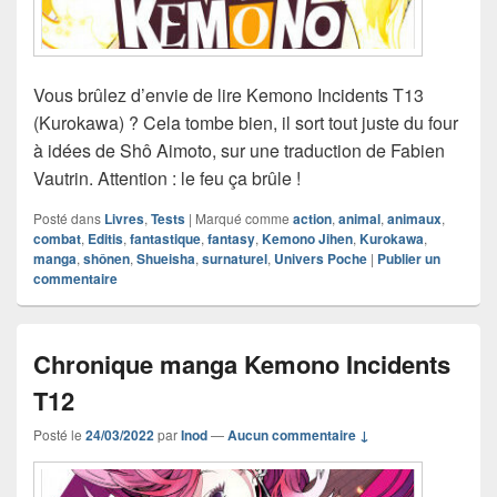
Vous brûlez d’envie de lire Kemono Incidents T13
(Kurokawa) ? Cela tombe bien, il sort tout juste du four
à idées de Shô Aimoto, sur une traduction de Fabien
Vautrin. Attention : le feu ça brûle !
Posté dans
Livres
,
Tests
|
Marqué comme
action
,
animal
,
animaux
,
combat
,
Editis
,
fantastique
,
fantasy
,
Kemono Jihen
,
Kurokawa
,
manga
,
shônen
,
Shueisha
,
surnaturel
,
Univers Poche
|
Publier un
commentaire
Chronique manga Kemono Incidents
T12
Posté le
24/03/2022
par
Inod
—
Aucun commentaire ↓