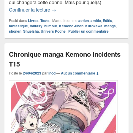
qui changera cette donne. Mais pour quel(s)
Chronique manga Kemono Incidents T
Continuer la lecture
→
Posté dans
Livres
,
Tests
|
Marqué comme
action
,
amitie
,
Editis
,
fantastique
,
fantasy
,
humour
,
Kemono Jihen
,
Kurokawa
,
manga
,
shônen
,
Shueisha
,
Univers Poche
|
Publier un commentaire
Chronique manga Kemono Incidents
T15
Posté le
24/04/2023
par
Inod
—
Aucun commentaire ↓