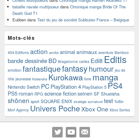
Othello Multijoueurs
dans
Chronique manga Ramen Akaneko T7
bataille navale multijoueur
dans
Chronique manga Bride Of The
Death God T1
Eubben
dans
Test du jeu de société Subbuteo France – Belgique
Mots-clés
action
animaux
animal
404 Editions
aventure
Bamboo
amitie
Editis
BD
Edi8
bande dessinée
Bragelonne
cartes
fantasy
fantastique
humour
emotion
jeu de
manga
Kurokawa
rôle
jeunesse
livre
Kodansha
PS4
PC
PlayStation 4
Nintendo Switch
PlayStation 5
PS5
roman
science fiction
seinen
SF
Shueisha
RPG
shônen
test
SQUARE ENIX
sport
Tuttle-
stratégie
surnaturel
Univers Poche
Xbox One
Mori Agency
Xbox Series