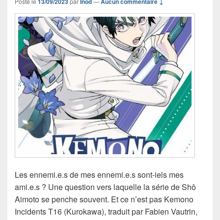
Posté le
13/09/2023
par
Inod
—
Aucun commentaire ↓
Les ennemi.e.s de mes ennemi.e.s sont-iels mes
ami.e.s ? Une question vers laquelle la série de Shô
Aimoto se penche souvent. Et ce n’est pas Kemono
Incidents T16 (Kurokawa), traduit par Fabien Vautrin,