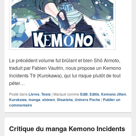
Le précédent volume fut brûlant et bien Shô Aimoto,
traduit par Fabien Vautrin, nous propose un Kemono
Incidents T9 (Kurokawa), qui lui risque plutôt de tout
péter…
Posté dans
Livres
,
Tests
|
Marqué comme
Edi8
,
Editis
,
Kemono Jihen
,
Kurokawa
,
manga
,
shônen
,
Shueisha
,
Univers Poche
|
Publier un
commentaire
Critique du manga Kemono Incidents