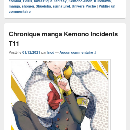
combat
,
Editis
,
fantastique
,
fantasy
,
Kemono Jihen
,
Kurokawa
,
manga
,
shônen
,
Shueisha
,
surnaturel
,
Univers Poche
|
Publier un
commentaire
Chronique manga Kemono Incidents
T11
Posté le
01/12/2021
par
Inod
—
Aucun commentaire ↓