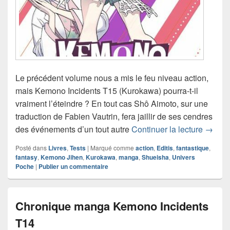
Le précédent volume nous a mis le feu niveau action,
mais Kemono Incidents T15 (Kurokawa) pourra-t-il
vraiment l’éteindre ? En tout cas Shô Aimoto, sur une
traduction de Fabien Vautrin, fera jaillir de ses cendres
Chroni
des événements d’un tout autre
Continuer la lecture
→
Posté dans
Livres
,
Tests
|
Marqué comme
action
,
Editis
,
fantastique
,
fantasy
,
Kemono Jihen
,
Kurokawa
,
manga
,
Shueisha
,
Univers
Poche
|
Publier un commentaire
Chronique manga Kemono Incidents
T14