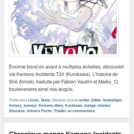
Énorme bond en avant à multiples échelles, découvert
via Kemono Incidents T20 (Kurokawa). L’histoire de
Shô Aimoto, traduite par Fabien Vautrin et Maiko_O,
bouleversera ainsi nos acquis.
Posté dans
Livres
,
Tests
|
Marqué comme
action
,
Editis
,
fantastique
,
fantasy
,
humour
,
Kemono Jihen
,
Kurokawa
,
manga
,
shônen
,
Shueisha
,
Univers Poche
|
Publier un commentaire
Chronique manga Kemono Incidents