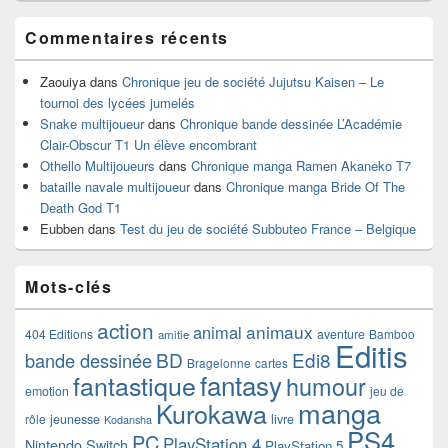
Commentaires récents
Zaouiya
dans
Chronique jeu de société Jujutsu Kaisen – Le
tournoi des lycées jumelés
Snake multijoueur
dans
Chronique bande dessinée L’Académie
Clair-Obscur T1 Un élève encombrant
Othello Multijoueurs
dans
Chronique manga Ramen Akaneko T7
bataille navale multijoueur
dans
Chronique manga Bride Of The
Death God T1
Eubben
dans
Test du jeu de société Subbuteo France – Belgique
Mots-clés
action
animaux
animal
404 Editions
aventure
Bamboo
amitie
Editis
BD
Edi8
bande dessinée
Bragelonne
cartes
fantasy
fantastique
humour
emotion
jeu de
manga
Kurokawa
rôle
jeunesse
livre
Kodansha
PS4
PC
PlayStation 4
Nintendo Switch
PlayStation 5