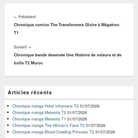
Navigation
de
Article
←
Précédent
l’article
Chronique comics The Transformers Gloire à Mégatron
précédent :
T1
Article
Suivant
→
Chronique bande dessinée Une Histoire de voleurs et de
suivant :
trolls T2 Muroc
Zone
Articles récents
principale
de
widget
Chronique manga Hotel Inhumans T2
31/07/2026
pour
Chronique manga Meteoria T2
31/07/2026
la
Chronique manga Meteoria T1
31/07/2026
barre
Chronique manga The Hitman’s Fave T2
31/07/2026
latérale
Chronique manga Blood-Crawling Princess T3
31/07/2026