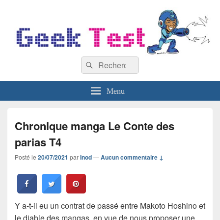
GeekTest
Recherche :
Blog jeux-vidéo et high-tech
Rechercher
Menu
Chronique manga Le Conte des
parias T4
Posté le
20/07/2021
par
Inod
—
Aucun commentaire ↓
Y a-t-il eu un contrat de passé entre Makoto Hoshino et
le diable des mangas, en vue de nous proposer une