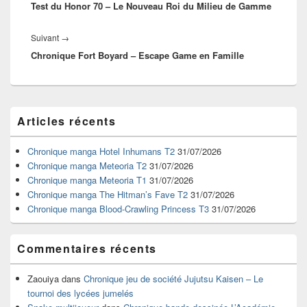
l’article
Test du Honor 70 – Le Nouveau Roi du Milieu de Gamme
précédent :
Article
Suivant
→
Chronique Fort Boyard – Escape Game en Famille
suivant :
Zone
Articles récents
principale
de
widget
Chronique manga Hotel Inhumans T2
31/07/2026
pour
Chronique manga Meteoria T2
31/07/2026
la
Chronique manga Meteoria T1
31/07/2026
barre
Chronique manga The Hitman’s Fave T2
31/07/2026
latérale
Chronique manga Blood-Crawling Princess T3
31/07/2026
Commentaires récents
Zaouiya
dans
Chronique jeu de société Jujutsu Kaisen – Le
tournoi des lycées jumelés