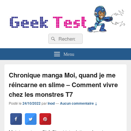
GeekTest
Recherche :
Blog jeux-vidéo et high-tech
Rechercher
Menu
Chronique manga Moi, quand je me
réincarne en slime – Comment vivre
chez les monstres T7
Posté le
24/10/2022
par
Inod
—
Aucun commentaire ↓