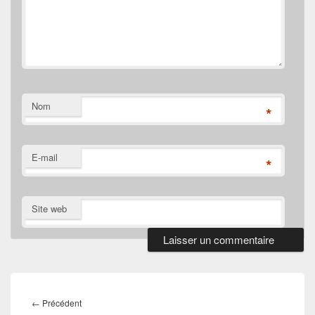
Nom
*
E-mail
*
Site web
Navigation
de
Article
←
Précédent