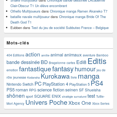
Snake multijoueur
dans
Chronique bande dessinée L’Académie
Clair-Obscur T1 Un élève encombrant
Othello Multijoueurs
dans
Chronique manga Ramen Akaneko T7
bataille navale multijoueur
dans
Chronique manga Bride Of The
Death God T1
Eubben
dans
Test du jeu de société Subbuteo France – Belgique
Mots-clés
action
animaux
animal
404 Editions
aventure
Bamboo
amitie
Editis
BD
Edi8
bande dessinée
Bragelonne
cartes
fantasy
fantastique
humour
emotion
jeu de
manga
Kurokawa
rôle
jeunesse
livre
Kodansha
PS4
PC
PlayStation 4
Nintendo Switch
PlayStation 5
PS5
roman
science fiction
seinen
SF
Shueisha
RPG
shônen
test
SQUARE ENIX
sport
Tuttle-
stratégie
surnaturel
Univers Poche
Xbox One
Mori Agency
Xbox Series