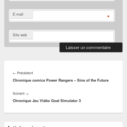
E-mail
*
Site web
Navigation
de
Article
←
Précédent
l’article
Chronique comics Power Rangers – Sins of the Future
précédent :
Article
Suivant
→
Chronique Jeu Vidéo Goat Simulator 3
suivant :
Zone