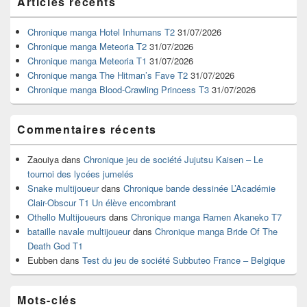
Articles récents
principale
de
widget
Chronique manga Hotel Inhumans T2
31/07/2026
pour
Chronique manga Meteoria T2
31/07/2026
la
Chronique manga Meteoria T1
31/07/2026
barre
Chronique manga The Hitman’s Fave T2
31/07/2026
latérale
Chronique manga Blood-Crawling Princess T3
31/07/2026
Commentaires récents
Zaouiya
dans
Chronique jeu de société Jujutsu Kaisen – Le
tournoi des lycées jumelés
Snake multijoueur
dans
Chronique bande dessinée L’Académie
Clair-Obscur T1 Un élève encombrant
Othello Multijoueurs
dans
Chronique manga Ramen Akaneko T7
bataille navale multijoueur
dans
Chronique manga Bride Of The
Death God T1
Eubben
dans
Test du jeu de société Subbuteo France – Belgique
Mots-clés