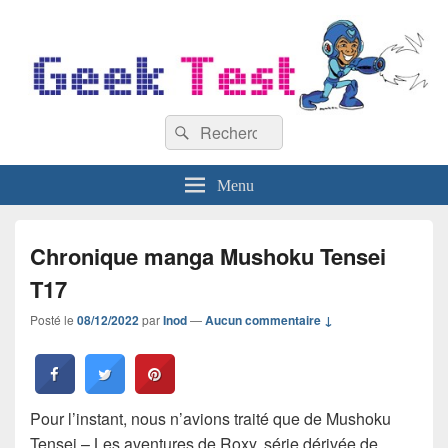
GeekTest
Recherche :
Blog jeux-vidéo et high-tech
Rechercher
Menu
Chronique manga Mushoku Tensei
T17
Posté le
08/12/2022
par
Inod
—
Aucun commentaire ↓
Pour l’instant, nous n’avions traité que de Mushoku
Tensei – Les aventures de Roxy, série dérivée de