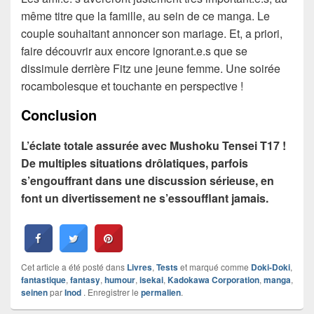
même titre que la famille, au sein de ce manga. Le
couple souhaitant annoncer son mariage. Et, a priori,
faire découvrir aux encore ignorant.e.s que se
dissimule derrière Fitz une jeune femme. Une soirée
rocambolesque et touchante en perspective !
Conclusion
L’éclate totale assurée avec Mushoku Tensei T17 !
De multiples situations drôlatiques, parfois
s’engouffrant dans une discussion sérieuse, en
font un divertissement ne s’essoufflant jamais.
Cet article a été posté dans
Livres
,
Tests
et marqué comme
Doki-Doki
,
fantastique
,
fantasy
,
humour
,
isekai
,
Kadokawa Corporation
,
manga
,
seinen
par
Inod
. Enregistrer le
permalien
.