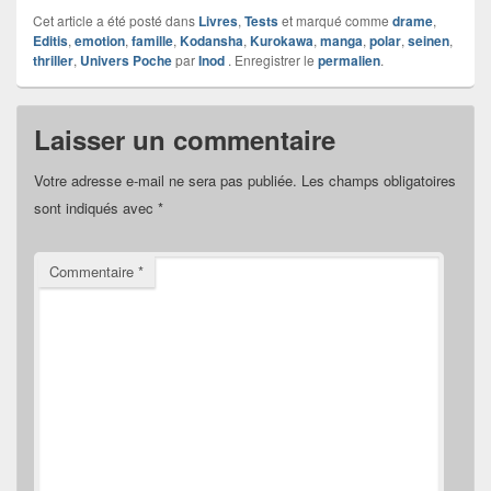
Cet article a été posté dans
Livres
,
Tests
et marqué comme
drame
,
Editis
,
emotion
,
famille
,
Kodansha
,
Kurokawa
,
manga
,
polar
,
seinen
,
thriller
,
Univers Poche
par
Inod
. Enregistrer le
permalien
.
Laisser un commentaire
Votre adresse e-mail ne sera pas publiée.
Les champs obligatoires
sont indiqués avec
*
Commentaire
*