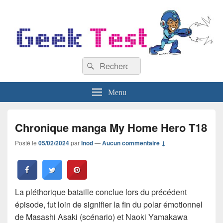
GeekTest
Recherche :
Blog jeux-vidéo et high-tech
Rechercher
Menu
Chronique manga My Home Hero T18
Posté le
05/02/2024
par
Inod
—
Aucun commentaire ↓
La pléthorique bataille conclue lors du précédent
épisode, fut loin de signifier la fin du polar émotionnel
de Masashi Asaki (scénario) et Naoki Yamakawa