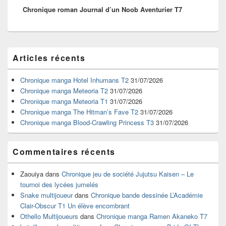
Chronique roman Journal d’un Noob Aventurier T7
suivant :
Zone
Articles récents
principale
de
widget
Chronique manga Hotel Inhumans T2
31/07/2026
pour
Chronique manga Meteoria T2
31/07/2026
la
Chronique manga Meteoria T1
31/07/2026
barre
Chronique manga The Hitman’s Fave T2
31/07/2026
latérale
Chronique manga Blood-Crawling Princess T3
31/07/2026
Commentaires récents
Zaouiya
dans
Chronique jeu de société Jujutsu Kaisen – Le
tournoi des lycées jumelés
Snake multijoueur
dans
Chronique bande dessinée L’Académie
Clair-Obscur T1 Un élève encombrant
Othello Multijoueurs
dans
Chronique manga Ramen Akaneko T7