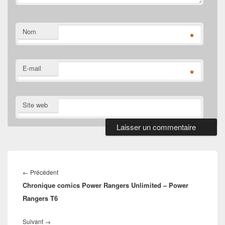
Nom
*
E-mail
*
Site web
Navigation
de
Article
←
Précédent
l’article
Chronique comics Power Rangers Unlimited – Power
précédent :
Rangers T6
Article
Suivant
→