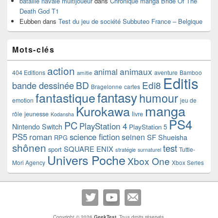
bataille navale multijoueur
dans
Chronique manga Bride Of The
Death God T1
Eubben
dans
Test du jeu de société Subbuteo France – Belgique
Mots-clés
action
animaux
animal
404 Editions
aventure
Bamboo
amitie
Editis
BD
Edi8
bande dessinée
Bragelonne
cartes
fantasy
fantastique
humour
emotion
jeu de
manga
Kurokawa
rôle
jeunesse
livre
Kodansha
PS4
PC
PlayStation 4
Nintendo Switch
PlayStation 5
PS5
roman
science fiction
seinen
SF
Shueisha
RPG
shônen
test
SQUARE ENIX
sport
Tuttle-
stratégie
surnaturel
Univers Poche
Xbox One
Mori Agency
Xbox Series
Copyright © 2026
GeekTest
. Tous droits réservés.