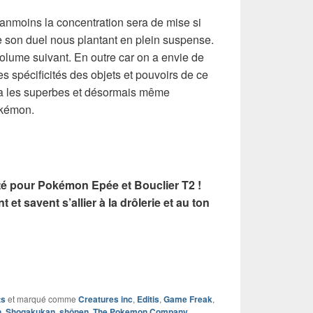
anmoins la concentration sera de mise si
e son duel nous plantant en plein suspense.
olume suivant. En outre car on a envie de
s spécificités des objets et pouvoirs de ce
ia les superbes et désormais même
okémon.
é pour Pokémon Epée et Bouclier T2 !
 et savent s’allier à la drôlerie et au ton
ts
et marqué comme
Creatures inc
,
Editis
,
Game Freak
,
n
,
Shogakukan
,
shônen
,
The Pokemon Company