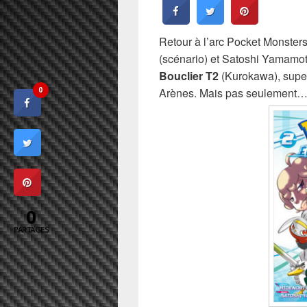
Retour à l’arc Pocket Monster
(scénario) et Satoshi Yamamot
Bouclier T2
(Kurokawa), super
Arènes. Mais pas seulement
0
0
PARTAGES