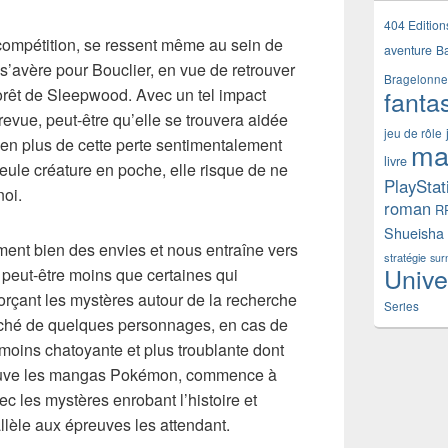
404 Edition
a compétition, se ressent même au sein de
aventure
B
e s’avère pour Bouclier, en vue de retrouver
Bragelonne
fanta
rêt de Sleepwood. Avec un tel impact
evue, peut-être qu’elle se trouvera aidée
jeu de rôle
t en plus de cette perte sentimentalement
ma
livre
seule créature en poche, elle risque de ne
PlayStat
noi.
roman
R
Shueisha
ment bien des envies et nous entraîne vers
stratégie
sur
Unive
 peut-être moins que certaines qui
orçant les mystères autour de la recherche
Series
aché de quelques personnages, en cas de
 moins chatoyante et plus troublante dont
reuve les mangas Pokémon, commence à
c les mystères enrobant l’histoire et
lèle aux épreuves les attendant.