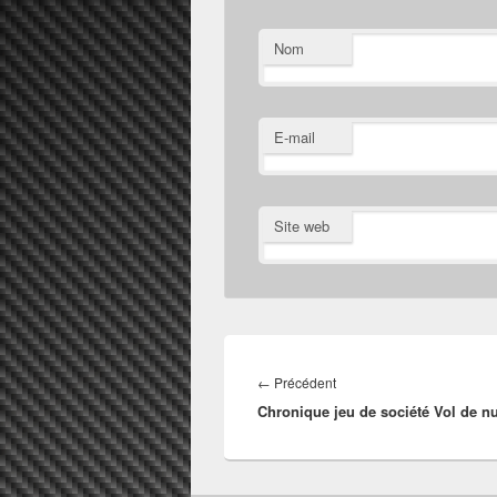
Nom
E-mail
Site web
Navigation
de
Article
←
Précédent
l’article
Chronique jeu de société Vol de nu
précédent :