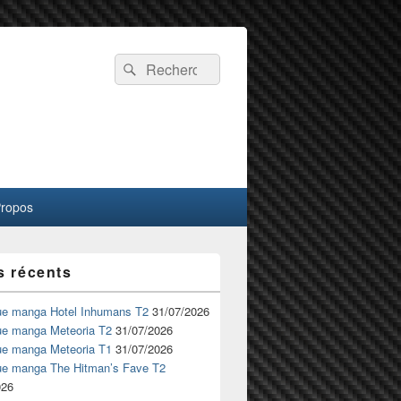
Recherche :
Rechercher
Propos
s récents
ue manga Hotel Inhumans T2
31/07/2026
ue manga Meteoria T2
31/07/2026
ue manga Meteoria T1
31/07/2026
ue manga The Hitman’s Fave T2
026