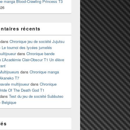
ue manga Blood-Crawling Princess T3
026
taires récents
dans
Chronique jeu de société Jujutsu
 Le tournoi des lycées jumelés
ltijoueur
dans
Chronique bande
e L’Académie Clair-Obscur T1 Un élève
ant
Multijoueurs
dans
Chronique manga
Akaneko T7
 navale multijoueur
dans
Chronique
ride Of The Death God T1
dans
Test du jeu de société Subbuteo
– Belgique
lés