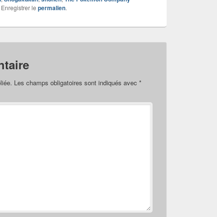
 Enregistrer le
permalien
.
taire
liée.
Les champs obligatoires sont indiqués avec
*