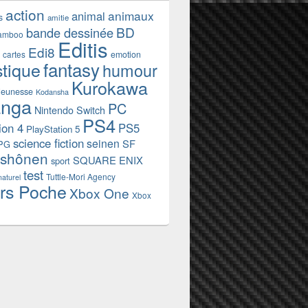
action
animaux
animal
s
amitie
BD
bande dessinée
amboo
Editis
Edi8
emotion
cartes
fantasy
stique
humour
Kurokawa
jeunesse
Kodansha
nga
PC
Nintendo Switch
PS4
ion 4
PS5
PlayStation 5
science fiction
seinen
SF
PG
shônen
SQUARE ENIX
sport
test
Tuttle-Mori Agency
naturel
rs Poche
Xbox One
Xbox