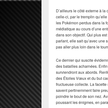
D’ailleurs le côté externe à l
celle-ci, par le tremplin qu’ell
les Pokémon perdus dans la fo
médiatique au cours d’une entr
dans son objectif. Qui plus es
parlant, elle sait qu’avec une 
pas aller plus loin dans le tour
Ce dernier qui suscite évidem
des batailles acharnées. Enfin
surviendront aux abords. Renf
des Étoiles Vœux et du but c
fructueuse collecte. La facette
savent pertinemment faire p
poindre le bout de son nez. Ave
poussant les énigmes, en paral