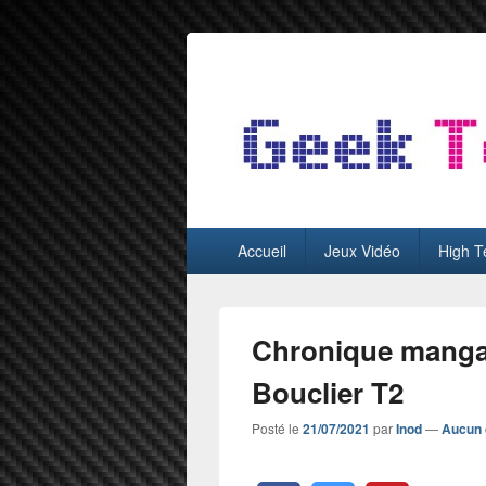
GeekTest
Blog jeux-vidéo et high-tech
Menu
Accueil
Jeux Vidéo
High T
principal
Chronique manga
Bouclier T2
Posté le
21/07/2021
par
Inod
—
Aucun 