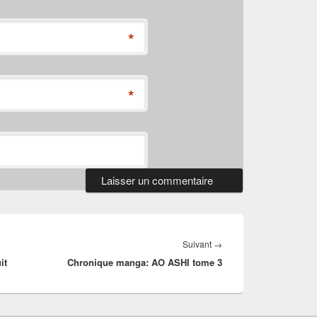
*
*
Article
Suivant
→
it
Chronique manga: AO ASHI tome 3
suivant :