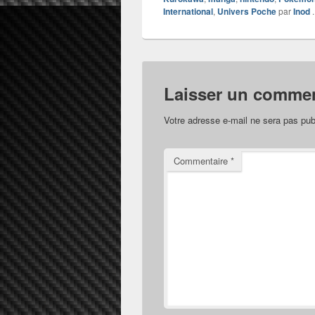
International
,
Univers Poche
par
Inod
.
Laisser un commen
Votre adresse e-mail ne sera pas pub
Commentaire
*