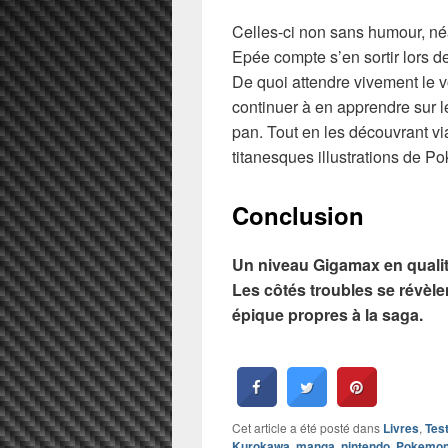
Celles-ci non sans humour, né
Epée compte s’en sortir lors d
De quoi attendre vivement le v
continuer à en apprendre sur le
pan. Tout en les découvrant v
titanesques illustrations de P
Conclusion
Un niveau Gigamax en qualit
Les côtés troubles se révèlent
épique propres à la saga.
Cet article a été posté dans
Livres
,
Tes
Kurokawa
,
manga
,
nintendo
,
Pokemo