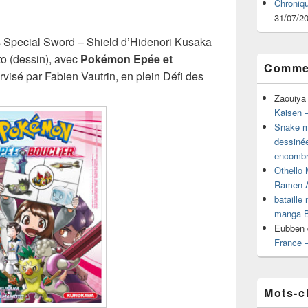
Chroniq
31/07/2
s Special Sword – Shield d’Hidenori Kusaka
o (dessin), avec
Pokémon Epée et
Commen
visé par Fabien Vautrin, en plein Défi des
…
Zaouiya
Kaisen –
Snake mu
dessiné
encombr
Othello 
Ramen 
bataille
manga B
Eubben
France 
Mots-c