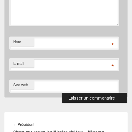
Nom
*
E-mail
*
Site web
Navigation
de
Article
←
Précédent
l’article
Chronique roman jeu Mission sixième – Mène ton
précédent :