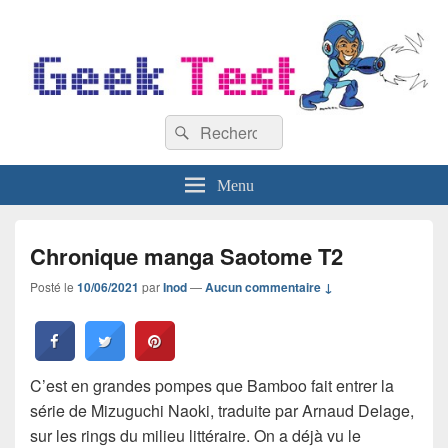
GeekTest
Recherche :
Blog jeux-vidéo et high-tech
Rechercher
Menu
Chronique manga Saotome T2
Posté le
10/06/2021
par
Inod
—
Aucun commentaire ↓
C’est en grandes pompes que Bamboo fait entrer la
série de Mizuguchi Naoki, traduite par Arnaud Delage,
sur les rings du milieu littéraire. On a déjà vu le