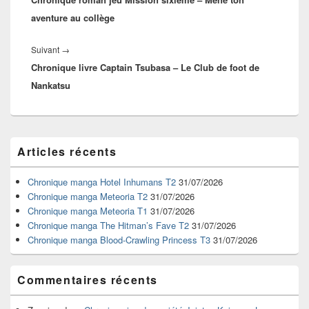
aventure au collège
Article
Suivant
→
Chronique livre Captain Tsubasa – Le Club de foot de
suivant :
Nankatsu
Zone
Articles récents
principale
de
widget
Chronique manga Hotel Inhumans T2
31/07/2026
pour
Chronique manga Meteoria T2
31/07/2026
la
Chronique manga Meteoria T1
31/07/2026
barre
Chronique manga The Hitman’s Fave T2
31/07/2026
latérale
Chronique manga Blood-Crawling Princess T3
31/07/2026
Commentaires récents