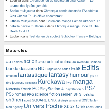
Zaouiya
dans
Chronique jeu de société Jujutsu Kaisen – Le
tournoi des lycées jumelés
Snake multijoueur
dans
Chronique bande dessinée L’Académie
Clair-Obscur T1 Un élève encombrant
Othello Multijoueurs
dans
Chronique manga Ramen Akaneko T7
bataille navale multijoueur
dans
Chronique manga Bride Of The
Death God T1
Eubben
dans
Test du jeu de société Subbuteo France – Belgique
Mots-clés
action
animaux
animal
404 Editions
aventure
Bamboo
amitie
Editis
BD
Edi8
bande dessinée
Bragelonne
cartes
fantasy
fantastique
humour
emotion
jeu de
manga
Kurokawa
rôle
jeunesse
livre
Kodansha
PS4
PC
PlayStation 4
Nintendo Switch
PlayStation 5
PS5
roman
science fiction
seinen
SF
Shueisha
RPG
shônen
test
SQUARE ENIX
sport
Tuttle-
stratégie
surnaturel
Univers Poche
Xbox One
Mori Agency
Xbox Series