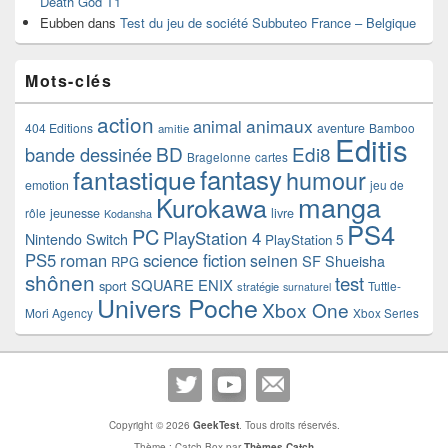
Death God T1
Eubben
dans
Test du jeu de société Subbuteo France – Belgique
Mots-clés
action
animaux
animal
404 Editions
aventure
Bamboo
amitie
Editis
BD
Edi8
bande dessinée
Bragelonne
cartes
fantasy
fantastique
humour
emotion
jeu de
manga
Kurokawa
rôle
jeunesse
livre
Kodansha
PS4
PC
PlayStation 4
Nintendo Switch
PlayStation 5
PS5
roman
science fiction
seinen
SF
Shueisha
RPG
shônen
test
SQUARE ENIX
sport
Tuttle-
stratégie
surnaturel
Univers Poche
Xbox One
Mori Agency
Xbox Series
Copyright © 2026
GeekTest
. Tous droits réservés.
Thème : Catch Box par
Thèmes Catch