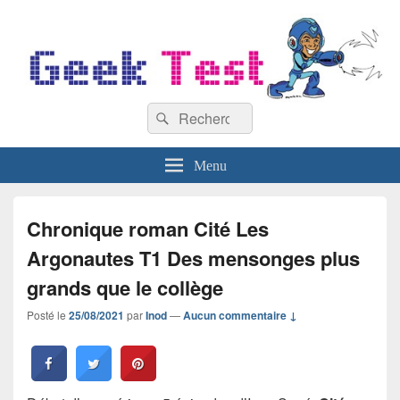
GeekTest
Recherche :
Blog jeux-vidéo et high-tech
Rechercher
Menu
Chronique roman Cité Les
Argonautes T1 Des mensonges plus
grands que le collège
Posté le
25/08/2021
par
Inod
—
Aucun commentaire ↓