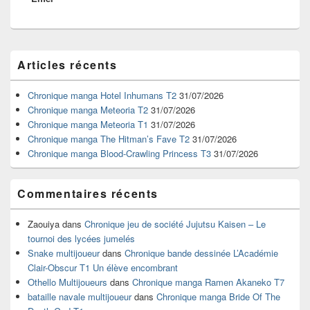
Zone
Articles récents
principale
de
widget
Chronique manga Hotel Inhumans T2
31/07/2026
pour
Chronique manga Meteoria T2
31/07/2026
la
Chronique manga Meteoria T1
31/07/2026
barre
Chronique manga The Hitman’s Fave T2
31/07/2026
latérale
Chronique manga Blood-Crawling Princess T3
31/07/2026
Commentaires récents
Zaouiya
dans
Chronique jeu de société Jujutsu Kaisen – Le
tournoi des lycées jumelés
Snake multijoueur
dans
Chronique bande dessinée L’Académie
Clair-Obscur T1 Un élève encombrant
Othello Multijoueurs
dans
Chronique manga Ramen Akaneko T7
bataille navale multijoueur
dans
Chronique manga Bride Of The