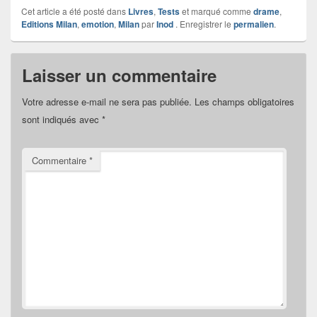
Cet article a été posté dans
Livres
,
Tests
et marqué comme
drame
,
Editions Milan
,
emotion
,
Milan
par
Inod
. Enregistrer le
permalien
.
Laisser un commentaire
Votre adresse e-mail ne sera pas publiée.
Les champs obligatoires
sont indiqués avec
*
Commentaire
*