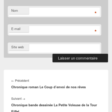
Nom
*
E-mail
*
Site web
Navigation
de
Article
←
Précédent
l’article
Chronique roman Le Coup d’envoi de nos rêves
précédent :
Article
Suivant
→
Chronique bande dessinée La Petite Voleuse de la Tour
suivant :
Eiffel