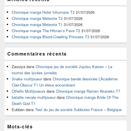
principale
de
widget
Chronique manga Hotel Inhumans T2
31/07/2026
pour
Chronique manga Meteoria T2
31/07/2026
la
Chronique manga Meteoria T1
31/07/2026
barre
Chronique manga The Hitman’s Fave T2
31/07/2026
latérale
Chronique manga Blood-Crawling Princess T3
31/07/2026
Commentaires récents
Zaouiya
dans
Chronique jeu de société Jujutsu Kaisen – Le
tournoi des lycées jumelés
Snake multijoueur
dans
Chronique bande dessinée L’Académie
Clair-Obscur T1 Un élève encombrant
Othello Multijoueurs
dans
Chronique manga Ramen Akaneko T7
bataille navale multijoueur
dans
Chronique manga Bride Of The
Death God T1
Eubben
dans
Test du jeu de société Subbuteo France – Belgique
Mots-clés