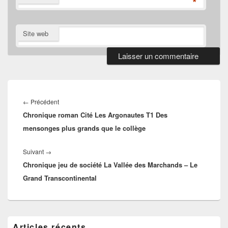
*
Site web
Navigation
de
Article
←
Précédent
l’article
Chronique roman Cité Les Argonautes T1 Des
précédent :
mensonges plus grands que le collège
Article
Suivant
→
Chronique jeu de société La Vallée des Marchands – Le
suivant :
Grand Transcontinental
Zone
Articles récents