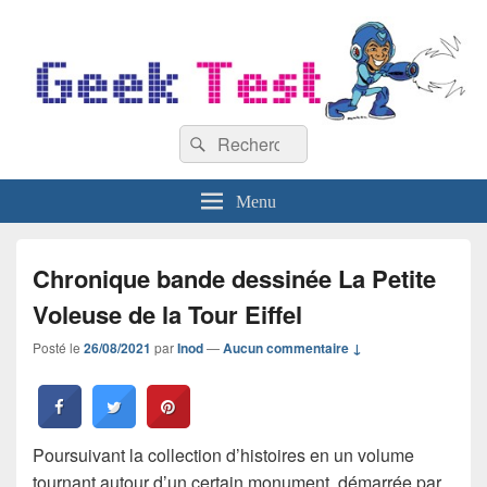
GeekTest
Recherche :
Blog jeux-vidéo et high-tech
Rechercher
Menu
Chronique bande dessinée La Petite
Voleuse de la Tour Eiffel
Posté le
26/08/2021
par
Inod
—
Aucun commentaire ↓
Poursuivant la collection d’histoires en un volume
tournant autour d’un certain monument, démarrée par