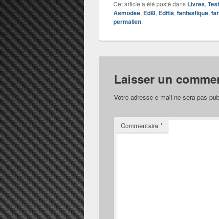
Cet article a été posté dans
Livres
,
Tes
Asmodee
,
Edi8
,
Editis
,
fantastique
,
fa
permalien
.
Laisser un commen
Votre adresse e-mail ne sera pas pub
Commentaire
*