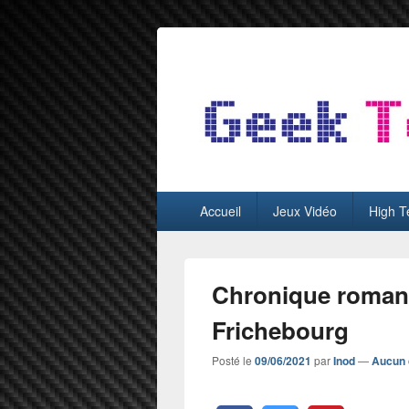
GeekTest
Blog jeux-vidéo et high-tech
Menu
Accueil
Jeux Vidéo
High T
principal
Chronique roman 
Frichebourg
Posté le
09/06/2021
par
Inod
—
Aucun 