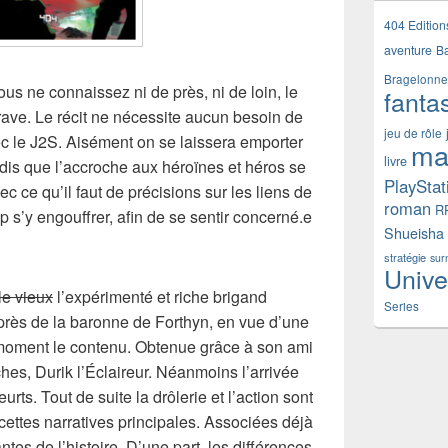
404 Edition
aventure
B
Bragelonne
us ne connaissez ni de près, ni de loin, le
fanta
rave. Le récit ne nécessite aucun besoin de
jeu de rôle
c le J2S. Aisément on se laissera emporter
ma
livre
dis que l’accroche aux héroïnes et héros se
PlayStat
 ce qu’il faut de précisions sur les liens de
roman
R
 s’y engouffrer, afin de se sentir concerné.e
Shueisha
stratégie
sur
Unive
le vieux
l’expérimenté et riche brigand
Series
rès de la baronne de Forthyn, en vue d’une
e moment le contenu. Obtenue grâce à son ami
es, Durik l’Éclaireur. Néanmoins l’arrivée
urts. Tout de suite la drôlerie et l’action sont
cettes narratives principales. Associées déjà
tes de l’histoire. D’une part, les différences