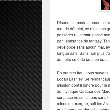
Disons-le immédiatement, si vo
monde dépeint, ce n’est pas g
posséder un certain passé ave
par l’ambiance de fantasy. Tan
développe sans aucun mal, avec
longue date. Sans non plus trop
de notre côté de bout en bout.
En premier lieu, nous suivons
Logan Lashley. Se rendant aup
mission dont il ignore pour l
du mythique Quatuor des March
sur place ne se fait pas sans he
mises en exergue, soit les 2 fa
aux 2 grandes identités poignan