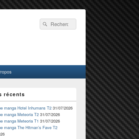
Recherche :
Rechercher
Propos
s récents
ue manga Hotel Inhumans T2
31/07/2026
ue manga Meteoria T2
31/07/2026
ue manga Meteoria T1
31/07/2026
ue manga The Hitman’s Fave T2
026