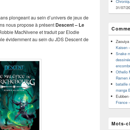
Chroniq
31/07/2
mans plongeant au sein d’univers de jeux de
ons nous propose à présent
Descent – Le
Commen
obbie MacNivene et traduit par Elodie
ule évidemment au sein du JDS Descent de
Zaouiya
Kaisen –
Snake mu
dessiné
encombr
Othello 
Ramen 
bataille
manga B
Eubben
France 
Mots-c