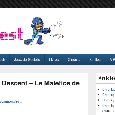
ech
Jeux de Société
Livres
Cinéma
Sorties
A 
Zone
Article
principale
Descent – Le Maléfice de
de
widget
Chroniq
pour
Chroniq
la
Chroniq
commentaire ↓
barre
Chroniq
latérale
31/07/2