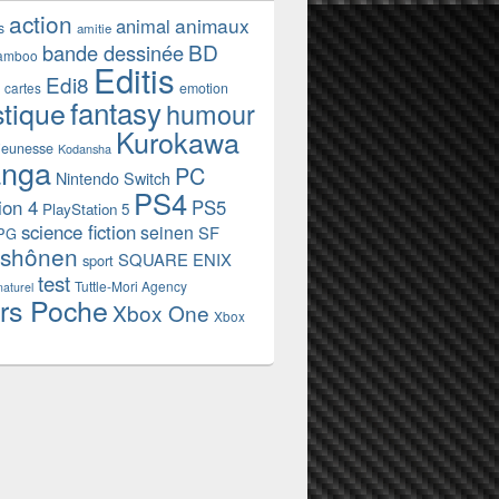
action
animaux
animal
s
amitie
BD
bande dessinée
amboo
Editis
Edi8
emotion
cartes
fantasy
stique
humour
Kurokawa
jeunesse
Kodansha
nga
PC
Nintendo Switch
PS4
ion 4
PS5
PlayStation 5
science fiction
seinen
SF
PG
shônen
SQUARE ENIX
sport
test
Tuttle-Mori Agency
naturel
rs Poche
Xbox One
Xbox