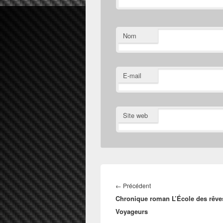
Nom
E-mail
Site web
Navigation
de
Article
←
Précédent
l’article
Chronique roman L’École des rêve
précédent :
Voyageurs