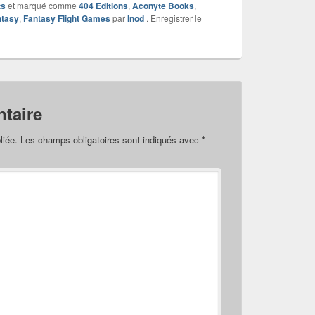
ts
et marqué comme
404 Editions
,
Aconyte Books
,
ntasy
,
Fantasy Flight Games
par
Inod
. Enregistrer le
taire
liée.
Les champs obligatoires sont indiqués avec
*