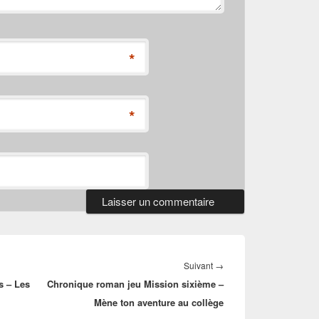
*
*
Article
Suivant
→
s – Les
Chronique roman jeu Mission sixième –
suivant :
Mène ton aventure au collège