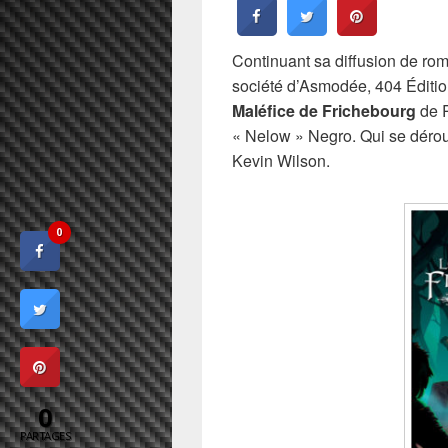
Continuant sa diffusion de ro
société d’Asmodée, 404 Éditi
Maléfice de Frichebourg
de R
« Nelow » Negro. Qui se déro
Kevin Wilson.
0
0
PARTAGES