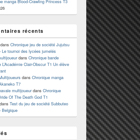
ue manga Blood-Crawling Princess T3
026
taires récents
dans
Chronique jeu de société Jujutsu
 Le tournoi des lycées jumelés
ltijoueur
dans
Chronique bande
e L’Académie Clair-Obscur T1 Un élève
ant
Multijoueurs
dans
Chronique manga
Akaneko T7
 navale multijoueur
dans
Chronique
ride Of The Death God T1
dans
Test du jeu de société Subbuteo
– Belgique
lés