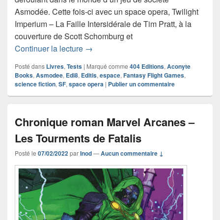
Asmodée. Cette fois-ci avec un space opera, Twilight
Imperium – La Faille Intersidérale de Tim Pratt, à la
couverture de Scott Schomburg et
Chronique roman Twilight Imperium – La
Continuer la lecture
→
Posté dans
Livres
,
Tests
|
Marqué comme
404 Editions
,
Aconyte
Books
,
Asmodee
,
Edi8
,
Editis
,
espace
,
Fantasy Flight Games
,
science fiction
,
SF
,
space opera
|
Publier un commentaire
Chronique roman Marvel Arcanes –
Les Tourments de Fatalis
Posté le
07/02/2022
par
Inod
—
Aucun commentaire ↓