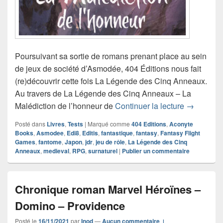
Poursuivant sa sortie de romans prenant place au sein
de jeux de société d’Asmodée, 404 Éditions nous fait
(re)découvrir cette fois La Légende des Cinq Anneaux.
Au travers de La Légende des Cinq Anneaux – La
Chronique
Malédiction de l’honneur de
Continuer la lecture
→
Posté dans
Livres
,
Tests
|
Marqué comme
404 Editions
,
Aconyte
Books
,
Asmodee
,
Edi8
,
Editis
,
fantastique
,
fantasy
,
Fantasy Flight
Games
,
fantome
,
Japon
,
jdr
,
jeu de rôle
,
La Légende des Cinq
Anneaux
,
medieval
,
RPG
,
surnaturel
|
Publier un commentaire
Chronique roman Marvel Héroïnes –
Domino – Providence
Posté le
16/11/2021
par
Inod
—
Aucun commentaire ↓