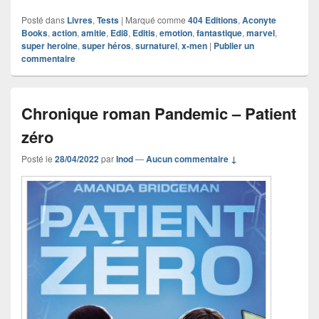
Posté dans
Livres
,
Tests
|
Marqué comme
404 Editions
,
Aconyte
Books
,
action
,
amitie
,
Edi8
,
Editis
,
emotion
,
fantastique
,
marvel
,
super heroine
,
super héros
,
surnaturel
,
x-men
|
Publier un
commentaire
Chronique roman Pandemic – Patient
zéro
Posté le
28/04/2022
par
Inod
—
Aucun commentaire ↓