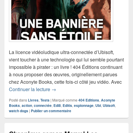
La licence vidéoludique ultra-connectée d’Ubisoft,
vient toucher à une technologie qui lui semble pourtant
impossible à pirater : un livre ! 404 Éditions continuant
à nous proposer des œuvres, originellement parues
chez Aconyte Books, cette fois-ci côté jeu vidéo. Avec
Chronique roman Watch Dogs Une bann
Continuer la lecture
→
Posté dans
Livres
,
Tests
|
Marqué comme
404 Editions
,
Aconyte
Books
,
action
,
connectée
,
Edi8
,
Editis
,
espionnage
,
Ubi
,
Ubisoft
,
watch dogs
|
Publier un commentaire