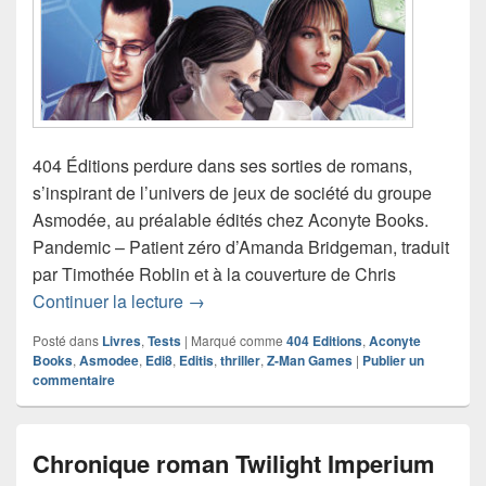
404 Éditions perdure dans ses sorties de romans,
s’inspirant de l’univers de jeux de société du groupe
Asmodée, au préalable édités chez Aconyte Books.
Pandemic – Patient zéro d’Amanda Bridgeman, traduit
par Timothée Roblin et à la couverture de Chris
Chronique roman Pandemic – Patient 
Continuer la lecture
→
Posté dans
Livres
,
Tests
|
Marqué comme
404 Editions
,
Aconyte
Books
,
Asmodee
,
Edi8
,
Editis
,
thriller
,
Z-Man Games
|
Publier un
commentaire
Chronique roman Twilight Imperium