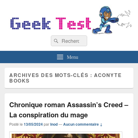
GeekTest
Recherche :
Blog jeux-vidéo et high-tech
Rechercher
Menu
ARCHIVES DES MOTS-CLÉS :
ACONYTE
BOOKS
Chronique roman Assassin’s Creed –
La conspiration du mage
Posté le
13/05/2024
par
Inod
—
Aucun commentaire ↓