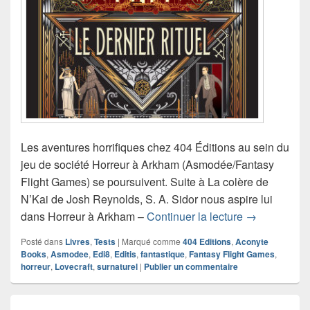
Les aventures horrifiques chez 404 Éditions au sein du
jeu de société Horreur à Arkham (Asmodée/Fantasy
Flight Games) se poursuivent. Suite à La colère de
N’Kai de Josh Reynolds, S. A. Sidor nous aspire lui
Chronique du
dans Horreur à Arkham –
Continuer la lecture
→
Posté dans
Livres
,
Tests
|
Marqué comme
404 Editions
,
Aconyte
Books
,
Asmodee
,
Edi8
,
Editis
,
fantastique
,
Fantasy Flight Games
,
horreur
,
Lovecraft
,
surnaturel
|
Publier un commentaire