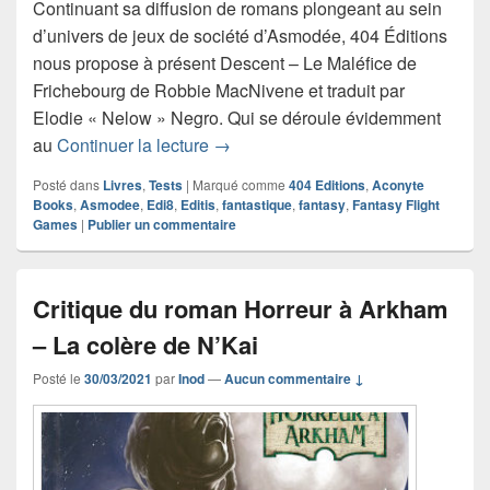
Continuant sa diffusion de romans plongeant au sein
d’univers de jeux de société d’Asmodée, 404 Éditions
nous propose à présent Descent – Le Maléfice de
Frichebourg de Robbie MacNivene et traduit par
Elodie « Nelow » Negro. Qui se déroule évidemment
Chronique roman Descent – Le Malé
au
Continuer la lecture
→
Posté dans
Livres
,
Tests
|
Marqué comme
404 Editions
,
Aconyte
Books
,
Asmodee
,
Edi8
,
Editis
,
fantastique
,
fantasy
,
Fantasy Flight
Games
|
Publier un commentaire
Critique du roman Horreur à Arkham
– La colère de N’Kai
Posté le
30/03/2021
par
Inod
—
Aucun commentaire ↓