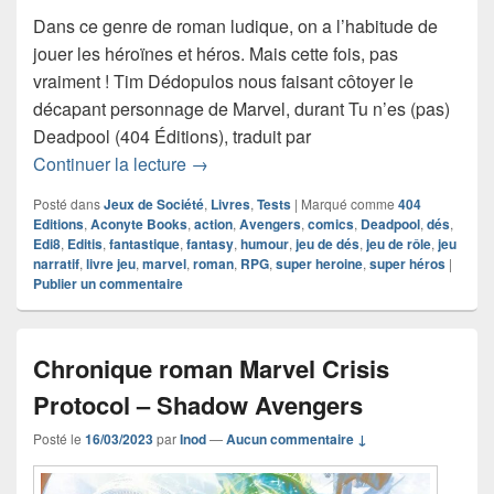
Dans ce genre de roman ludique, on a l’habitude de
jouer les héroïnes et héros. Mais cette fois, pas
vraiment ! Tim Dédopulos nous faisant côtoyer le
décapant personnage de Marvel, durant Tu n’es (pas)
Deadpool (404 Éditions), traduit par
Chronique livre jeu Tu n’es (pas) Dead
Continuer la lecture
→
Posté dans
Jeux de Société
,
Livres
,
Tests
|
Marqué comme
404
Editions
,
Aconyte Books
,
action
,
Avengers
,
comics
,
Deadpool
,
dés
,
Edi8
,
Editis
,
fantastique
,
fantasy
,
humour
,
jeu de dés
,
jeu de rôle
,
jeu
narratif
,
livre jeu
,
marvel
,
roman
,
RPG
,
super heroine
,
super héros
|
Publier un commentaire
Chronique roman Marvel Crisis
Protocol – Shadow Avengers
Posté le
16/03/2023
par
Inod
—
Aucun commentaire ↓