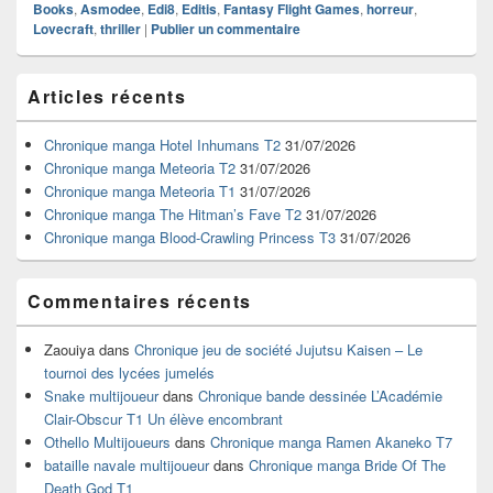
Books
,
Asmodee
,
Edi8
,
Editis
,
Fantasy Flight Games
,
horreur
,
Lovecraft
,
thriller
|
Publier un commentaire
Zone
Articles récents
principale
de
widget
Chronique manga Hotel Inhumans T2
31/07/2026
pour
Chronique manga Meteoria T2
31/07/2026
la
Chronique manga Meteoria T1
31/07/2026
barre
Chronique manga The Hitman’s Fave T2
31/07/2026
latérale
Chronique manga Blood-Crawling Princess T3
31/07/2026
Commentaires récents
Zaouiya
dans
Chronique jeu de société Jujutsu Kaisen – Le
tournoi des lycées jumelés
Snake multijoueur
dans
Chronique bande dessinée L’Académie
Clair-Obscur T1 Un élève encombrant
Othello Multijoueurs
dans
Chronique manga Ramen Akaneko T7
bataille navale multijoueur
dans
Chronique manga Bride Of The
Death God T1