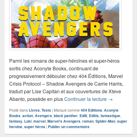
Parmi les romans de super-héroïnes et super-héros
sortis chez Aconyte Books, continuant de
progressivement débouler chez 404 Éditions, Marvel
Crisis Protocol – Shadow Avengers de Carrie Harris,
traduit par Lise Capitan et aux couvertures de Xteve
Chronique ro
Abanto, possède en plus
Continuer la lecture
→
Posté dans
Livres
,
Tests
|
Marqué comme
404 Editions
,
Aconyte
Books
,
action
,
Avengers
,
black panther
,
Edi8
,
Editis
,
fantastique
,
fantasy
,
Loki
,
marvel
,
Marvel's Avengers
,
roman
,
Spider-Man
,
super
heroine
,
super héros
|
Publier un commentaire