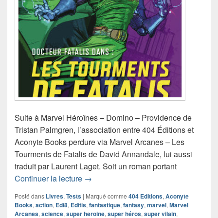
Suite à Marvel Héroïnes – Domino – Providence de
Tristan Palmgren, l’association entre 404 Éditions et
Aconyte Books perdure via Marvel Arcanes – Les
Tourments de Fatalis de David Annandale, lui aussi
traduit par Laurent Laget. Soit un roman portant
Chronique roman Marvel Arcanes – Les
Continuer la lecture
→
Posté dans
Livres
,
Tests
|
Marqué comme
404 Editions
,
Aconyte
Books
,
action
,
Edi8
,
Editis
,
fantastique
,
fantasy
,
marvel
,
Marvel
Arcanes
,
science
,
super heroine
,
super héros
,
super vilain
,