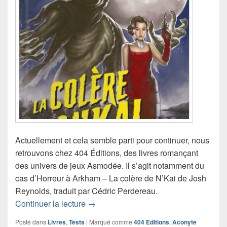
Actuellement et cela semble parti pour continuer, nous
retrouvons chez 404 Éditions, des livres romançant
des univers de jeux Asmodée. Il s’agit notamment du
cas d’Horreur à Arkham – La colère de N’Kai de Josh
Reynolds, traduit par Cédric Perdereau.
Critique du roman Horreur à Arkham – 
Continuer la lecture
→
Posté dans
Livres
,
Tests
|
Marqué comme
404 Editions
,
Aconyte