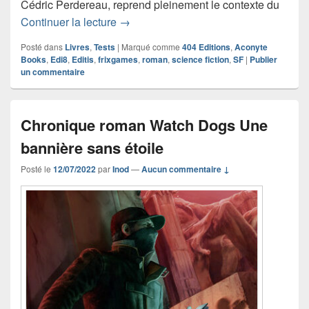
Cédric Perdereau, reprend pleinement le contexte du
Chronique roman Terraforming Mars –
Continuer la lecture
→
Posté dans
Livres
,
Tests
|
Marqué comme
404 Editions
,
Aconyte
Books
,
Edi8
,
Editis
,
frixgames
,
roman
,
science fiction
,
SF
|
Publier
un commentaire
Chronique roman Watch Dogs Une
bannière sans étoile
Posté le
12/07/2022
par
Inod
—
Aucun commentaire ↓