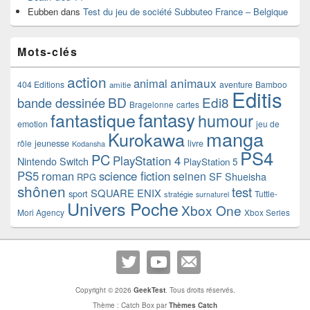
Eubben
dans
Test du jeu de société Subbuteo France – Belgique
Mots-clés
action
animaux
animal
404 Editions
aventure
Bamboo
amitie
Editis
BD
Edi8
bande dessinée
Bragelonne
cartes
fantasy
fantastique
humour
emotion
jeu de
manga
Kurokawa
rôle
jeunesse
livre
Kodansha
PS4
PC
PlayStation 4
Nintendo Switch
PlayStation 5
PS5
roman
science fiction
seinen
SF
Shueisha
RPG
shônen
test
SQUARE ENIX
sport
Tuttle-
stratégie
surnaturel
Univers Poche
Xbox One
Mori Agency
Xbox Series
Copyright © 2026
GeekTest
. Tous droits réservés.
Thème : Catch Box par
Thèmes Catch