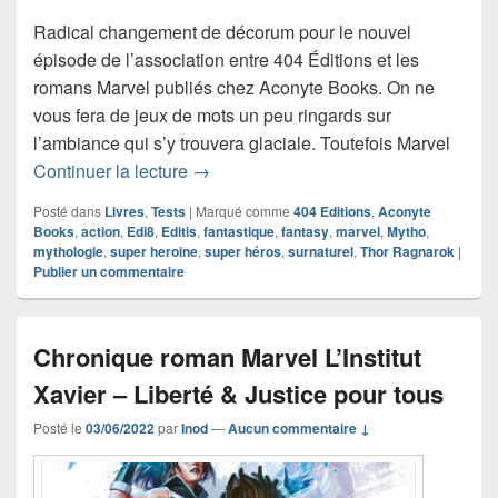
Radical changement de décorum pour le nouvel
épisode de l’association entre 404 Éditions et les
romans Marvel publiés chez Aconyte Books. On ne
vous fera de jeux de mots un peu ringards sur
l’ambiance qui s’y trouvera glaciale. Toutefois Marvel
Chronique roman Marvel Les Légendes 
Continuer la lecture
→
Posté dans
Livres
,
Tests
|
Marqué comme
404 Editions
,
Aconyte
Books
,
action
,
Edi8
,
Editis
,
fantastique
,
fantasy
,
marvel
,
Mytho
,
mythologie
,
super heroine
,
super héros
,
surnaturel
,
Thor Ragnarok
|
Publier un commentaire
Chronique roman Marvel L’Institut
Xavier – Liberté & Justice pour tous
Posté le
03/06/2022
par
Inod
—
Aucun commentaire ↓