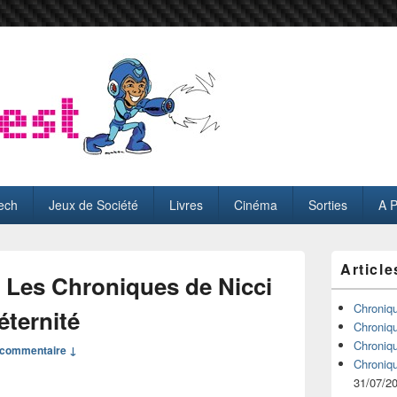
ech
Jeux de Société
Livres
Cinéma
Sorties
A 
Zone
Article
principale
Les Chroniques de Nicci
de
widget
Chroniq
éternité
pour
Chroniq
la
Chroniq
commentaire ↓
barre
Chroniq
latérale
31/07/2