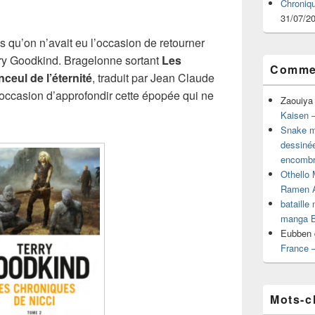
Chroniq
31/07/2
s qu’on n’avait eu l’occasion de retourner
ry Goodkind. Bragelonne sortant
Les
Commen
ceul de l’éternité
, traduit par Jean Claude
l’occasion d’approfondir cette épopée qui ne
Zaouiya
Kaisen –
Snake mu
dessiné
encombr
Othello 
Ramen 
bataille
manga B
Eubben
France 
Mots-c