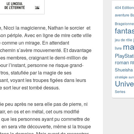
404 Edition
aventure
B
Bragelonne
e, Nicci la magicienne, Nathan le sorcier et
fanta
n périple. Avec en ligne de mire cette ville
jeu de rôle
e comme un mirage. En attendant
ma
livre
le chemin s’avère mouvementé. Et davantage
PlayStat
ses membres, craignant le demi-million de
roman
R
pour l’instant, personne ne risque grand-
Shueisha
Utros, statufiée par la magie de ses
stratégie
sur
sant, voyant les troupes figées dans leurs
Unive
e sort leur est tombé dessus.
Series
ée peu après ne sera elle pas de pierre, ni
ir, en os et en métal, cet ours modifié
s, que les personnes ayant pu commettre de
ine en sera vite découverte, même si la troupe
u dans le domaine. Mais avant de rencontrer