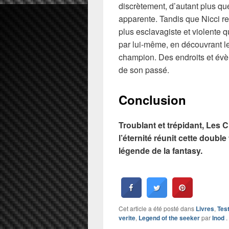
discrètement, d’autant plus q
apparente. Tandis que Nicci re
plus esclavagiste et violente
par lui-même, en découvrant le
champion. Des endroits et évè
de son passé.
Conclusion
Troublant et trépidant, Les 
l’éternité réunit cette doubl
légende de la fantasy.
Cet article a été posté dans
Livres
,
Tes
verite
,
Legend of the seeker
par
Inod
.