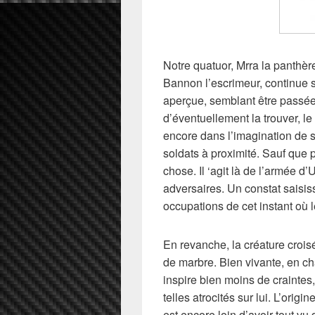
Notre quatuor, Mrra la panthèr
Bannon l’escrimeur, continue so
aperçue, semblant être passé
d’éventuellement la trouver, 
encore dans l’imagination de 
soldats à proximité. Sauf que 
chose. Il ‘agit là de l’armée d’
adversaires. Un constat saisis
occupations de cet instant où l
En revanche, la créature crois
de marbre. Bien vivante, en cha
inspire bien moins de crainte
telles atrocités sur lui. L’orig
est encore loin d’avoir tout v