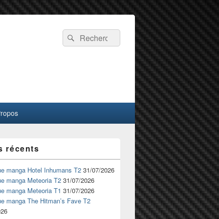
Recherche :
Rechercher
Propos
s récents
ue manga Hotel Inhumans T2
31/07/2026
ue manga Meteoria T2
31/07/2026
ue manga Meteoria T1
31/07/2026
ue manga The Hitman’s Fave T2
026