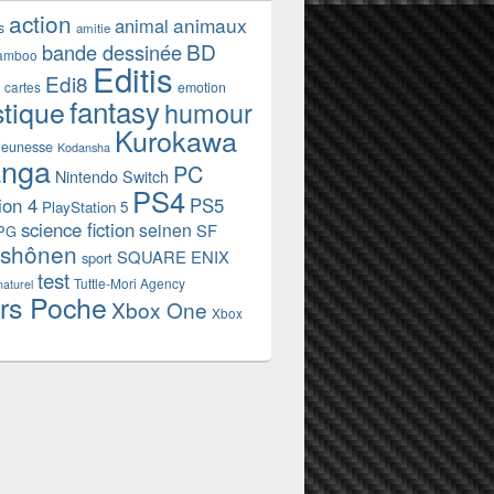
action
animaux
animal
s
amitie
BD
bande dessinée
amboo
Editis
Edi8
emotion
cartes
fantasy
stique
humour
Kurokawa
jeunesse
Kodansha
nga
PC
Nintendo Switch
PS4
ion 4
PS5
PlayStation 5
science fiction
seinen
SF
PG
shônen
SQUARE ENIX
sport
test
Tuttle-Mori Agency
naturel
rs Poche
Xbox One
Xbox