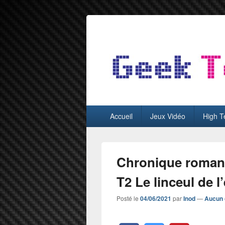
GeekTest
Blog jeux-vidéo et high-tech
Menu
Accueil
Jeux Vidéo
High T
principal
Chronique roman 
T2 Le linceul de l’
Posté le
04/06/2021
par
Inod
—
Aucun 