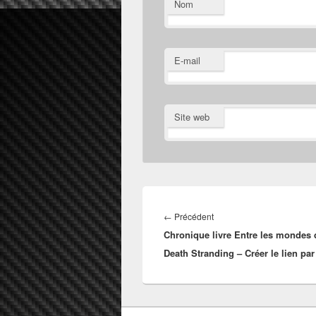
Nom
E-mail
Site web
Navigation
de
Article
←
Précédent
l’article
Chronique livre Entre les mondes 
précédent :
Death Stranding – Créer le lien par 