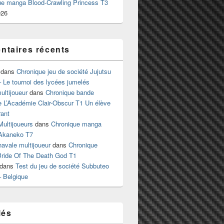
ue manga Blood-Crawling Princess T3
026
taires récents
dans
Chronique jeu de société Jujutsu
 Le tournoi des lycées jumelés
ltijoueur
dans
Chronique bande
e L’Académie Clair-Obscur T1 Un élève
ant
Multijoueurs
dans
Chronique manga
Akaneko T7
 navale multijoueur
dans
Chronique
ride Of The Death God T1
dans
Test du jeu de société Subbuteo
– Belgique
lés