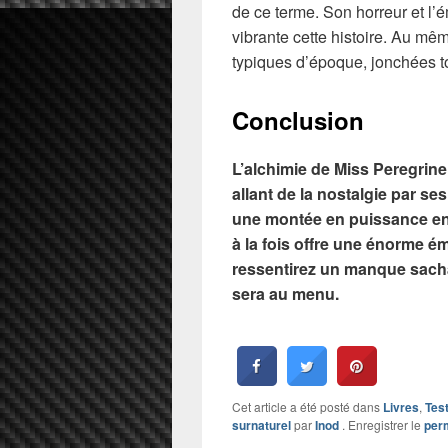
de ce terme. Son horreur et l’
vibrante cette histoire. Au mê
typiques d’époque, jonchées to
Conclusion
L’alchimie de Miss Peregrine
allant de la nostalgie par se
une montée en puissance en 
à la fois offre une énorme é
ressentirez un manque sacha
sera au menu.
Cet article a été posté dans
Livres
,
Tes
surnaturel
par
Inod
. Enregistrer le
per