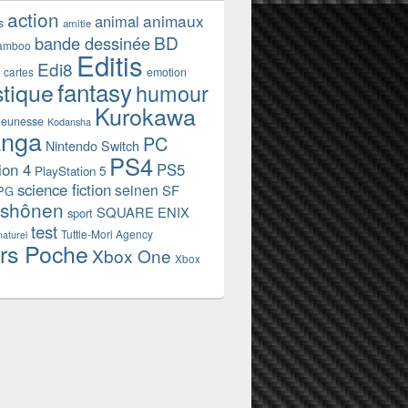
action
animaux
animal
s
amitie
BD
bande dessinée
amboo
Editis
Edi8
emotion
cartes
fantasy
stique
humour
Kurokawa
jeunesse
Kodansha
nga
PC
Nintendo Switch
PS4
ion 4
PS5
PlayStation 5
science fiction
seinen
SF
PG
shônen
SQUARE ENIX
sport
test
Tuttle-Mori Agency
naturel
rs Poche
Xbox One
Xbox