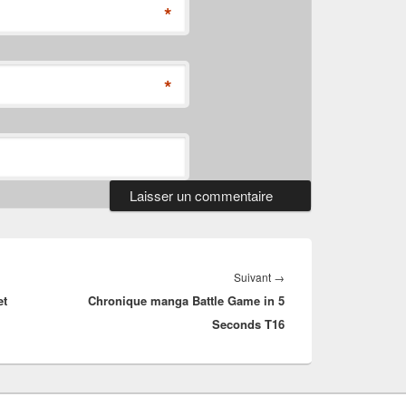
*
*
Article
Suivant
→
et
Chronique manga Battle Game in 5
suivant :
Seconds T16