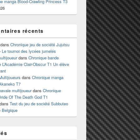
ue manga Blood-Crawling Princess T3
026
taires récents
dans
Chronique jeu de société Jujutsu
 Le tournoi des lycées jumelés
ltijoueur
dans
Chronique bande
e L’Académie Clair-Obscur T1 Un élève
ant
Multijoueurs
dans
Chronique manga
Akaneko T7
 navale multijoueur
dans
Chronique
ride Of The Death God T1
dans
Test du jeu de société Subbuteo
– Belgique
lés