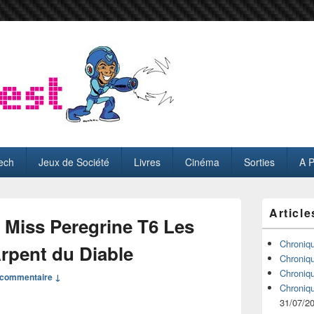
ech
Jeux de Société
Livres
Cinéma
Sorties
A 
Zone
Article
principale
Miss Peregrine T6 Les
de
widget
Chroniq
Arpent du Diable
pour
Chroniq
la
Chroniq
commentaire ↓
barre
Chroniq
latérale
31/07/2