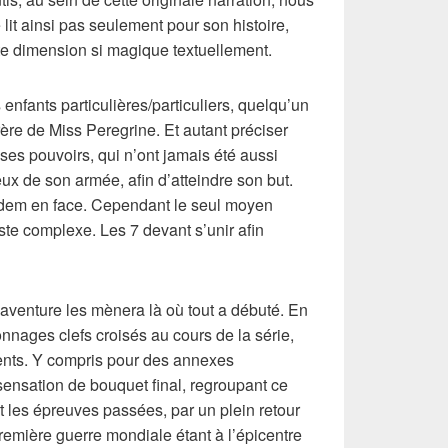
 lit ainsi pas seulement pour son histoire,
te dimension si magique textuellement.
 enfants particulières/particuliers, quelqu’un
frère de Miss Peregrine. Et autant préciser
ses pouvoirs, qui n’ont jamais été aussi
x de son armée, afin d’atteindre son but.
 idem en face. Cependant le seul moyen
ste complexe. Les 7 devant s’unir afin
l’aventure les mènera là où tout a débuté. En
onnages clefs croisés au cours de la série,
sents. Y compris pour des annexes
sensation de bouquet final, regroupant ce
 les épreuves passées, par un plein retour
première guerre mondiale étant à l’épicentre