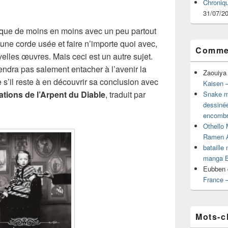
Chroniq
31/07/2
i que de moins en moins avec un peu partout
 une corde usée et faire n’importe quoi avec,
Commen
elles œuvres. Mais ceci est un autre sujet.
iendra pas salement entacher à l’avenir la
Zaouiya
il reste à en découvrir sa conclusion avec
Kaisen –
tions de l’Arpent du Diable
, traduit par
Snake mu
dessiné
encombr
Othello 
Ramen 
bataille
manga B
Eubben
France 
Mots-c