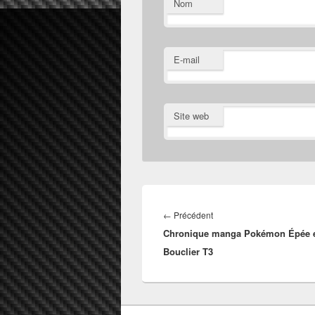
Nom
E-mail
Site web
Navigation
de
Article
←
Précédent
l’article
Chronique manga Pokémon Épée 
précédent :
Bouclier T3