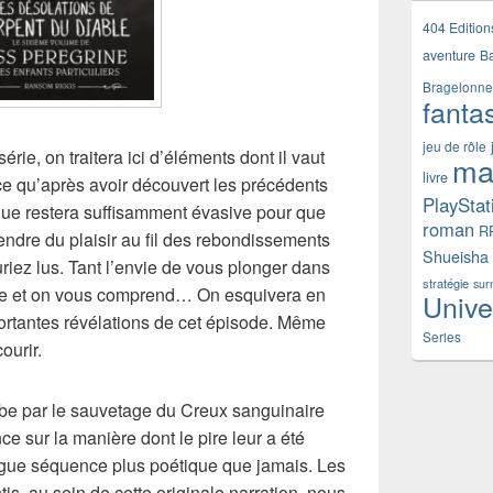
404 Edition
aventure
B
Bragelonne
fanta
jeu de rôle
érie, on traitera ici d’éléments dont il vaut
ma
livre
e qu’après avoir découvert les précédents
PlayStat
ique restera suffisamment évasive pour que
roman
R
dre du plaisir au fil des rebondissements
Shueisha
riez lus. Tant l’envie de vous plonger dans
stratégie
sur
nse et on vous comprend… On esquivera en
Unive
portantes révélations de cet épisode. Même
Series
ourir.
be par le sauvetage du Creux sanguinaire
e sur la manière dont le pire leur a été
ongue séquence plus poétique que jamais. Les
s, au sein de cette originale narration, nous