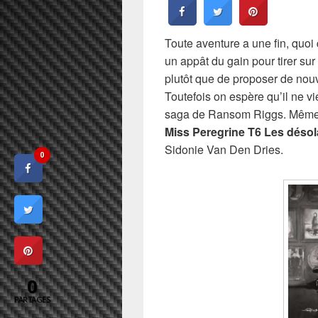
Toute aventure a une fin, quo
un appât du gain pour tirer sur
plutôt que de proposer de nouv
Toutefois on espère qu’il ne v
saga de Ransom Riggs. Même s’
Miss Peregrine T6 Les désola
Sidonie Van Den Dries.
0
0
PARTAGES