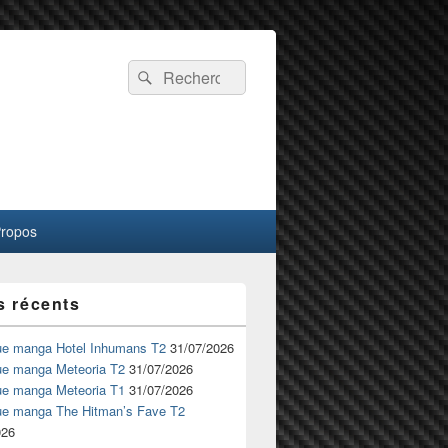
Recherche :
Rechercher
Propos
s récents
ue manga Hotel Inhumans T2
31/07/2026
ue manga Meteoria T2
31/07/2026
ue manga Meteoria T1
31/07/2026
ue manga The Hitman’s Fave T2
026