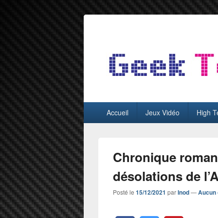
GeekTest
Blog jeux-vidéo et high-tech
Menu
Accueil
Jeux Vidéo
High T
principal
Chronique roman 
désolations de l’
Posté le
15/12/2021
par
Inod
—
Aucun 