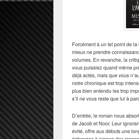
Forcément à un tel point de la s
mieux ne prendre connaissanc
volumes. En revanche, la crit
vous puissiez quand même pren
déjà actés, mais que vous n’au
notre chronique est trop inte
plus bien entendu les trop im
s’il ne vous reste que lui à parc
D’entrée, le roman nous absor
de Jacob et Noor. Leur ignoranc
évité, offre aux débuts une l
échanges à propos des ressenti