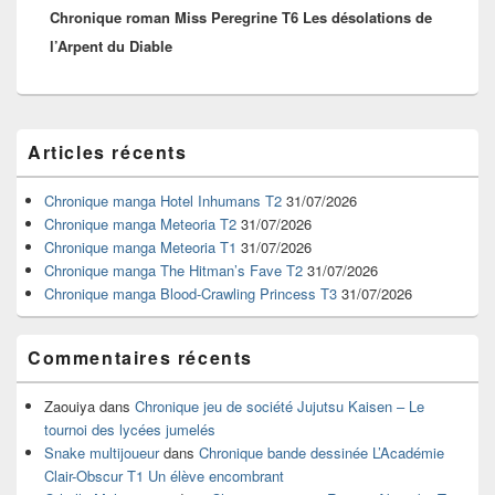
Chronique roman Miss Peregrine T6 Les désolations de
suivant :
l’Arpent du Diable
Zone
Articles récents
principale
de
widget
Chronique manga Hotel Inhumans T2
31/07/2026
pour
Chronique manga Meteoria T2
31/07/2026
la
Chronique manga Meteoria T1
31/07/2026
barre
Chronique manga The Hitman’s Fave T2
31/07/2026
latérale
Chronique manga Blood-Crawling Princess T3
31/07/2026
Commentaires récents
Zaouiya
dans
Chronique jeu de société Jujutsu Kaisen – Le
tournoi des lycées jumelés
Snake multijoueur
dans
Chronique bande dessinée L’Académie
Clair-Obscur T1 Un élève encombrant