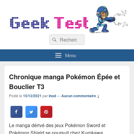
GeekTest
Recherche :
Blog jeux-vidéo et high-tech
Rechercher
Menu
Chronique manga Pokémon Épée et
Bouclier T3
Posté le
15/12/2021
par
Inod
—
Aucun commentaire ↓
Le manga dérivé des jeux Pokémon Sword et
Pokémon Shield se poursuit chez Kurokawa.