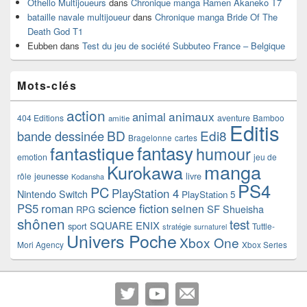
Othello Multijoueurs
dans
Chronique manga Ramen Akaneko T7
bataille navale multijoueur
dans
Chronique manga Bride Of The
Death God T1
Eubben
dans
Test du jeu de société Subbuteo France – Belgique
Mots-clés
action
animaux
animal
404 Editions
aventure
Bamboo
amitie
Editis
BD
Edi8
bande dessinée
Bragelonne
cartes
fantasy
fantastique
humour
emotion
jeu de
manga
Kurokawa
rôle
jeunesse
livre
Kodansha
PS4
PC
PlayStation 4
Nintendo Switch
PlayStation 5
PS5
roman
science fiction
seinen
SF
Shueisha
RPG
shônen
test
SQUARE ENIX
sport
Tuttle-
stratégie
surnaturel
Univers Poche
Xbox One
Mori Agency
Xbox Series