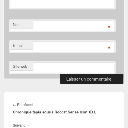
Nom
*
E-mail
*
Site web
Navigation
de
Article
←
Précédent
l’article
Chronique tapis souris Roccat Sense Icon XXL
précédent :
Article
Suivant
→