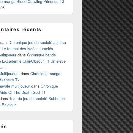
ue manga Blood-Crawling Princess T3
026
taires récents
dans
Chronique jeu de société Jujutsu
 Le tournoi des lycées jumelés
ltijoueur
dans
Chronique bande
e L’Académie Clair-Obscur T1 Un élève
ant
Multijoueurs
dans
Chronique manga
Akaneko T7
 navale multijoueur
dans
Chronique
ride Of The Death God T1
dans
Test du jeu de société Subbuteo
– Belgique
lés