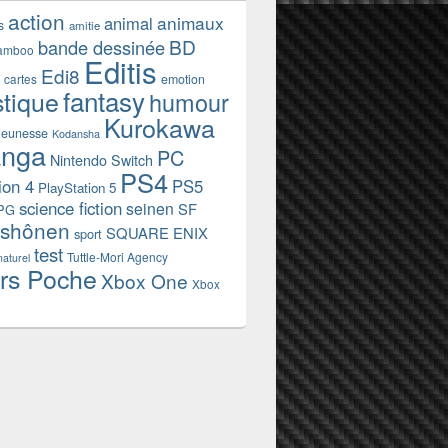
action
animaux
animal
s
amitie
BD
bande dessinée
amboo
Editis
Edi8
emotion
cartes
fantasy
stique
humour
Kurokawa
jeunesse
Kodansha
nga
PC
Nintendo Switch
PS4
ion 4
PS5
PlayStation 5
science fiction
seinen
SF
PG
shônen
SQUARE ENIX
sport
test
Tuttle-Mori Agency
naturel
rs Poche
Xbox One
Xbox