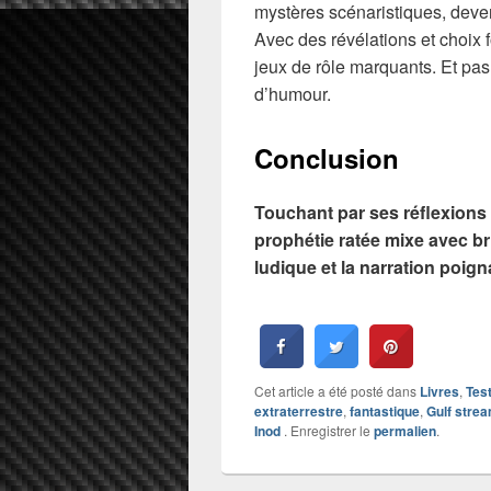
mystères scénaristiques, deve
Avec des révélations et choix 
jeux de rôle marquants. Et pas 
d’humour.
Conclusion
Touchant par ses réflexions s
prophétie ratée mixe avec br
ludique et la narration poig
Cet article a été posté dans
Livres
,
Tes
extraterrestre
,
fantastique
,
Gulf strea
Inod
. Enregistrer le
permalien
.