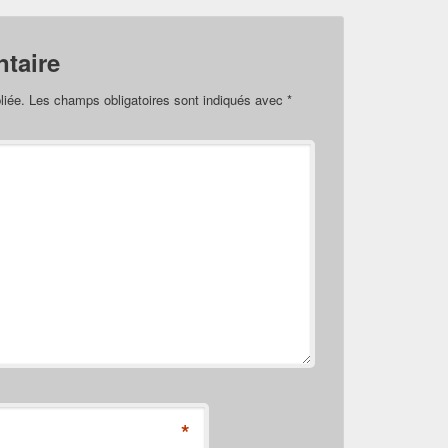
taire
liée.
Les champs obligatoires sont indiqués avec
*
*