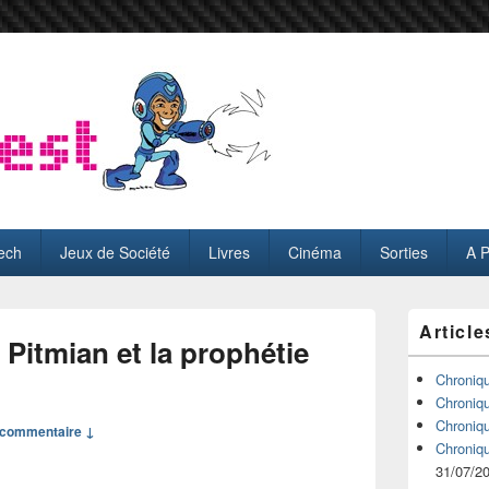
ech
Jeux de Société
Livres
Cinéma
Sorties
A 
Zone
Article
principale
Pitmian et la prophétie
de
widget
Chroniq
pour
Chroniq
la
Chroniq
commentaire ↓
barre
Chroniq
latérale
31/07/2