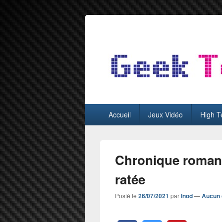
GeekTest
Blog jeux-vidéo et high-tech
Menu
Accueil
Jeux Vidéo
High T
principal
Chronique roman 
ratée
Posté le
26/07/2021
par
Inod
—
Aucun 