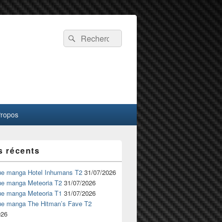
Recherche :
Rechercher
Propos
s récents
ue manga Hotel Inhumans T2
31/07/2026
ue manga Meteoria T2
31/07/2026
ue manga Meteoria T1
31/07/2026
ue manga The Hitman’s Fave T2
026