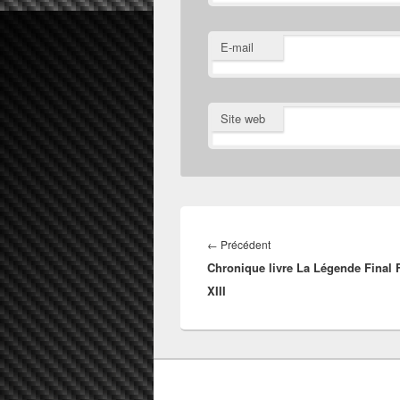
E-mail
Site web
Navigation
de
Article
←
Précédent
l’article
Chronique livre La Légende Final 
précédent :
XIII