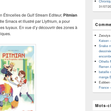
Chroniq
31/07/2
 Étincelles de Gulf Stream Editeur,
Pitmian
e Smacs et illustré par Llythium, a pour
Commen
ses tuyaux. En vue d’y découvrir des zones à
diques.
Zaouiya
Kaisen –
Snake mu
dessiné
encombr
Othello 
Ramen 
bataille
manga B
Eubben
France 
Mots-c