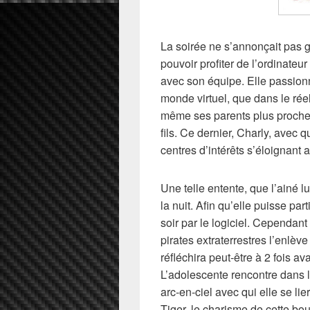
La soirée ne s’annonçait pas g
pouvoir profiter de l’ordinateur
avec son équipe. Elle passionn
monde virtuel, que dans le rée
même ses parents plus proches 
fils. Ce dernier, Charly, avec q
centres d’intérêts s’éloignant 
Une telle entente, que l’ainé 
la nuit. Afin qu’elle puisse par
soir par le logiciel. Cependant
pirates extraterrestres l’enlève 
réfléchira peut-être à 2 fois av
L’adolescente rencontre dans l
arc-en-ciel avec qui elle se li
Tiger, le charisme de cette bou