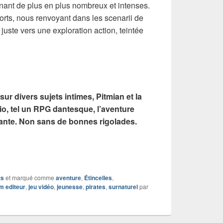
nant de plus en plus nombreux et intenses.
forts, nous renvoyant dans les scenarii de
juste vers une exploration action, teintée
ur divers sujets intimes, Pitmian et la
io, tel un RPG dantesque, l’aventure
nante. Non sans de bonnes rigolades.
ts
et marqué comme
aventure
,
Étincelles
,
m editeur
,
jeu vidéo
,
jeunesse
,
pirates
,
surnaturel
par