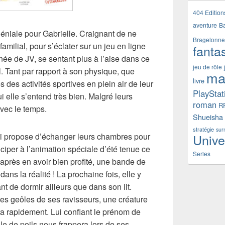
404 Edition
aventure
B
éniale pour Gabrielle. Craignant de ne
Bragelonne
 familial, pour s’éclater sur un jeu en ligne
fanta
ée de JV, se sentant plus à l’aise dans ce
jeu de rôle
l. Tant par rapport à son physique, que
ma
livre
des activités sportives en plein air de leur
PlayStat
ui elle s’entend très bien. Malgré leurs
roman
R
avec le temps.
Shueisha
stratégie
sur
lui propose d’échanger leurs chambres pour
Unive
ticiper à l’animation spéciale d’été tenue ce
Series
 après en avoir bien profité, une bande de
dans la réalité ! La prochaine fois, elle y
ant de dormir ailleurs que dans son lit.
es geôles de ses ravisseurs, une créature
era rapidement. Lui confiant le prénom de
le de poils nous frappera lors de ses