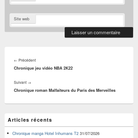
Site web
Navigation
de
Article
←
Précédent
l’article
Chronique jeu vidéo NBA 2K22
précédent :
Article
Suivant
→
Chronique roman Malfaiteurs du Paris des Merveilles
suivant :
Zone
Articles récents
principale
de
widget
Chronique manga Hotel Inhumans T2
31/07/2026
pour