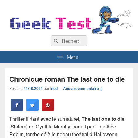
GeekTest
Recherche :
Blog jeux-vidéo et high-tech
Rechercher
Menu
Chronique roman The last one to die
Posté le
11/10/2021
par
Inod
—
Aucun commentaire ↓
Thriller flirtant avec le surnaturel,
The last one to die
(Slalom) de Cynthia Murphy, traduit par Timothée
Roblin, tombe déjà le rideau théâtral d’Halloween,