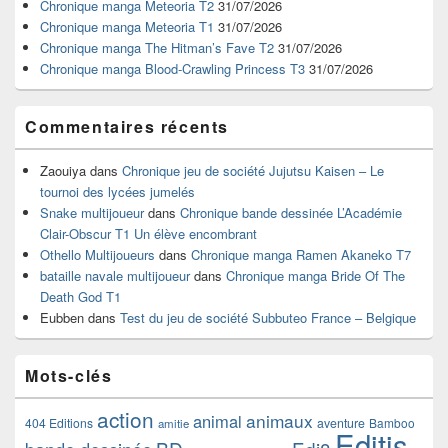
Chronique manga Meteoria T2
31/07/2026
la
Chronique manga Meteoria T1
31/07/2026
barre
Chronique manga The Hitman’s Fave T2
31/07/2026
latérale
Chronique manga Blood-Crawling Princess T3
31/07/2026
Commentaires récents
Zaouiya
dans
Chronique jeu de société Jujutsu Kaisen – Le
tournoi des lycées jumelés
Snake multijoueur
dans
Chronique bande dessinée L’Académie
Clair-Obscur T1 Un élève encombrant
Othello Multijoueurs
dans
Chronique manga Ramen Akaneko T7
bataille navale multijoueur
dans
Chronique manga Bride Of The
Death God T1
Eubben
dans
Test du jeu de société Subbuteo France – Belgique
Mots-clés
action
animaux
animal
404 Editions
aventure
Bamboo
amitie
Editis