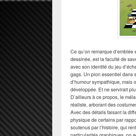
Ce qu’on remarque d’emblée et
dessinée, est la faculté de sa
avec son identité du jeu d’éch
gags. Un pion essentiel dans ses
d’humour sympathique, mais où
développée. Et ne servirait plu
D’ailleurs à ce propos, le mél
réaliste, arborant des costum
Avec des détails faisant la dif
physique de certains par rappo
soutenus par l’histoire, qui r
particularités graphiques, on a