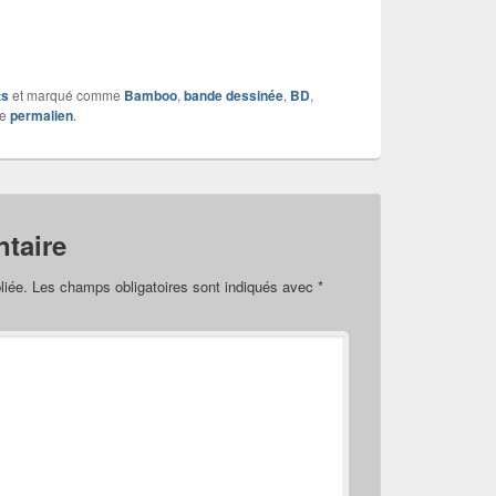
ts
et marqué comme
Bamboo
,
bande dessinée
,
BD
,
le
permalien
.
taire
liée.
Les champs obligatoires sont indiqués avec
*