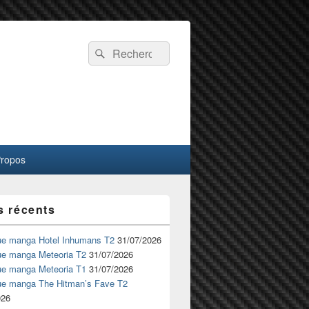
Recherche :
Rechercher
Propos
s récents
ue manga Hotel Inhumans T2
31/07/2026
ue manga Meteoria T2
31/07/2026
ue manga Meteoria T1
31/07/2026
ue manga The Hitman’s Fave T2
026