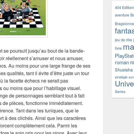
404 Edition
aventure
B
Bragelonne
fanta
jeu de rôle
ma
livre
 se poursuit jusqu’au bout de la bande-
PlayStat
voir réellement s’amuser et nous amuser,
roman
R
ecs. Au moins pour une large frange de ses
Shueisha
 qualités, tant il évite d’être juste un tour
stratégie
sur
 la facette échecs ne serait pas
Unive
s ou moins que pour l’habillage visuel.
Series
ange de personnages semblant tout à fait
es de pièces, fonctionne immédiatement.
férence. Tant dans les tuniques, que le
rt à des clichés. Ainsi que les caractères
enforcent complètement cela. Parmi les
dore le soin pris pour les pions. Avec leur