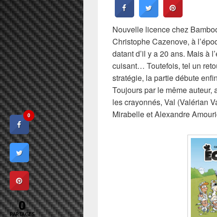
Nouvelle licence chez Bamboo qu
Christophe Cazenove, à l’épo
datant d’il y a 20 ans. Mais à
cuisant… Toutefois, tel un ret
stratégie, la partie débute enf
Toujours par le même auteur, a
les crayonnés, Val (Valérian 
Mirabelle et Alexandre Amouri
0
0
PARTAGES