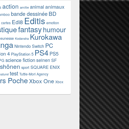
action
animaux
animal
s
amitie
BD
bande dessinée
amboo
Editis
Edi8
emotion
cartes
fantasy
stique
humour
Kurokawa
jeunesse
Kodansha
nga
PC
Nintendo Switch
PS4
ion 4
PS5
PlayStation 5
science fiction
seinen
SF
PG
shônen
SQUARE ENIX
sport
test
Tuttle-Mori Agency
naturel
rs Poche
Xbox One
Xbox