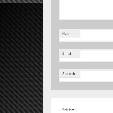
Nom
E-mail
Site web
Navigation
de
Article
←
Précédent