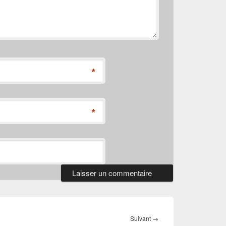
*
*
Article
Suivant
→