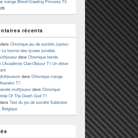
ue manga Blood-Crawling Princess T3
026
taires récents
dans
Chronique jeu de société Jujutsu
 Le tournoi des lycées jumelés
ltijoueur
dans
Chronique bande
e L’Académie Clair-Obscur T1 Un élève
ant
Multijoueurs
dans
Chronique manga
Akaneko T7
 navale multijoueur
dans
Chronique
ride Of The Death God T1
dans
Test du jeu de société Subbuteo
– Belgique
lés