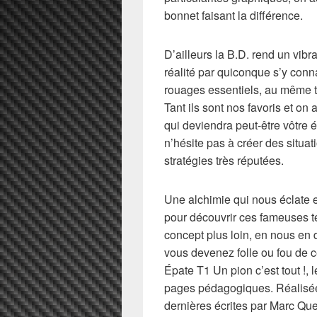
bonnet faisant la différence.
D’ailleurs la B.D. rend un vib
réalité par quiconque s’y conna
rouages essentiels, au même ti
Tant ils sont nos favoris et on 
qui deviendra peut-être vôtre
n’hésite pas à créer des situa
stratégies très réputées.
Une alchimie qui nous éclate et
pour découvrir ces fameuses te
concept plus loin, en nous en d
vous devenez folle ou fou de c
Épate T1 Un pion c’est tout !,
pages pédagogiques. Réalisée
dernières écrites par Marc Qu