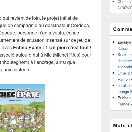
Chroniq
31/07/2
i revient de loin, le projet initial de
que en compagnie du dessinateur Cordoba,
Commen
 l’époque, personne n’en a voulu, échec
ournement de situation insensé sur ce jeu de
Zaouiya
in avec
Échec Épate T1 Un pion c’est tout !
.
Kaisen –
ssocié aujourd’hui à Mic (Michel Rius) pour
Snake mu
dessiné
Vanhouteghem) à l’encrage, ainsi que
encombr
q aux couleurs.
Othello 
Ramen 
bataille
manga B
Eubben
France 
Mots-c