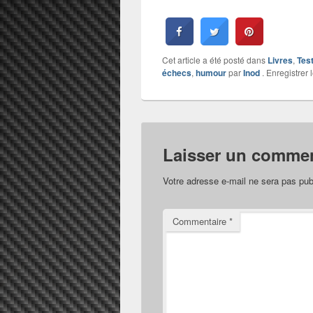
Cet article a été posté dans
Livres
,
Tes
échecs
,
humour
par
Inod
. Enregistrer 
Laisser un commen
Votre adresse e-mail ne sera pas pub
Commentaire
*