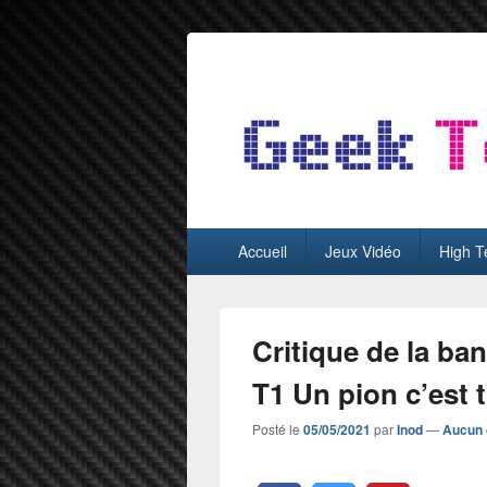
GeekTest
Blog jeux-vidéo et high-tech
Menu
Accueil
Jeux Vidéo
High T
principal
Critique de la b
T1 Un pion c’est t
Posté le
05/05/2021
par
Inod
—
Aucun 