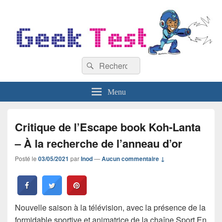
GeekTest
Recherche :
Blog jeux-vidéo et high-tech
Rechercher
Menu
Critique de l’Escape book Koh-Lanta
– À la recherche de l’anneau d’or
Posté le
03/05/2021
par
Inod
—
Aucun commentaire ↓
Nouvelle saison à la télévision, avec la présence de la
formidable sportive et animatrice de la chaîne Sport En