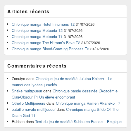
Zone
Articles récents
principale
de
widget
Chronique manga Hotel Inhumans T2
31/07/2026
pour
Chronique manga Meteoria T2
31/07/2026
la
Chronique manga Meteoria T1
31/07/2026
barre
Chronique manga The Hitman’s Fave T2
31/07/2026
latérale
Chronique manga Blood-Crawling Princess T3
31/07/2026
Commentaires récents
Zaouiya
dans
Chronique jeu de société Jujutsu Kaisen – Le
tournoi des lycées jumelés
Snake multijoueur
dans
Chronique bande dessinée L’Académie
Clair-Obscur T1 Un élève encombrant
Othello Multijoueurs
dans
Chronique manga Ramen Akaneko T7
bataille navale multijoueur
dans
Chronique manga Bride Of The
Death God T1
Eubben
dans
Test du jeu de société Subbuteo France – Belgique