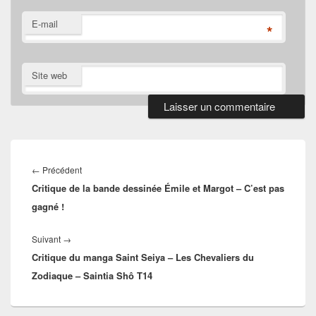
E-mail
*
Site web
Navigation
de
Article
←
Précédent
l’article
Critique de la bande dessinée Émile et Margot – C’est pas
précédent :
gagné !
Article
Suivant
→
Critique du manga Saint Seiya – Les Chevaliers du
suivant :
Zodiaque – Saintia Shô T14