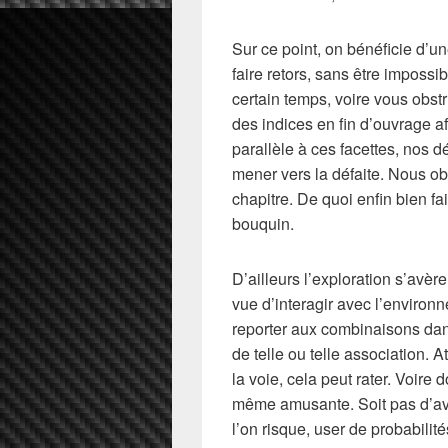
Sur ce point, on bénéficie d’u
faire retors, sans être imposs
certain temps, voire vous obst
des indices en fin d’ouvrage a
parallèle à ces facettes, nos 
mener vers la défaite. Nous o
chapitre. De quoi enfin bien f
bouquin.
D’ailleurs l’exploration s’avèr
vue d’interagir avec l’environ
reporter aux combinaisons dans
de telle ou telle association. A
la voie, cela peut rater. Voire
même amusante. Soit pas d’ava
l’on risque, user de probabilité