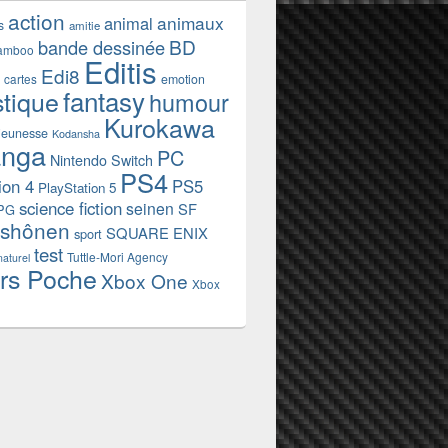
action
animaux
animal
s
amitie
BD
bande dessinée
amboo
Editis
Edi8
emotion
cartes
fantasy
stique
humour
Kurokawa
jeunesse
Kodansha
nga
PC
Nintendo Switch
PS4
ion 4
PS5
PlayStation 5
science fiction
seinen
SF
PG
shônen
SQUARE ENIX
sport
test
Tuttle-Mori Agency
naturel
rs Poche
Xbox One
Xbox