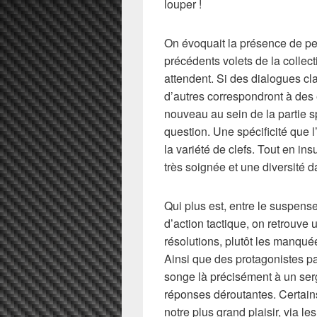
louper !
On évoquait la présence de p
précédents volets de la colle
attendent. Si des dialogues cla
d’autres correspondront à des
nouveau au sein de la partie s
question. Une spécificité que 
la variété de clefs. Tout en insu
très soignée et une diversité 
Qui plus est, entre le suspens
d’action tactique, on retrouv
résolutions, plutôt les manquée
Ainsi que des protagonistes par
songe là précisément à un ser
réponses déroutantes. Certai
notre plus grand plaisir, via l