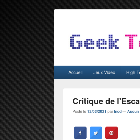
GeekTest
Blog jeux-vidéo et high-tech
Menu
Accueil
Jeux Vidéo
High T
principal
Critique de l’Esc
Posté le
12/03/2021
par
Inod
—
Aucun 