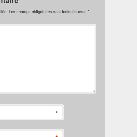
taire
liée.
Les champs obligatoires sont indiqués avec
*
*