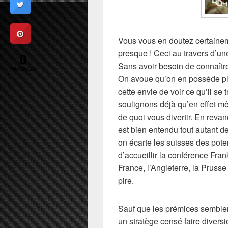
Vous vous en doutez certaineme
presque ! Ceci au travers d’un
0
Sans avoir besoin de connaître,
PARTAGES
On avoue qu’on en possède plus
cette envie de voir ce qu’il s
soulignons déjà qu’en effet m
de quoi vous divertir. En reva
est bien entendu tout autant d
on écarte les suisses des pote
d’accueillir la conférence Fran
France, l’Angleterre, la Prusse 
pire.
Sauf que les prémices semblent
un stratège censé faire divers