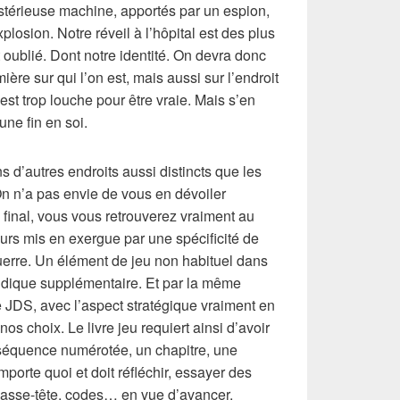
stérieuse machine, apportés par un espion,
losion. Notre réveil à l’hôpital est des plus
 oublié. Dont notre identité. On devra donc
mière sur qui l’on est, mais aussi sur l’endroit
est trop louche pour être vraie. Mais s’en
une fin en soi.
 d’autres endroits aussi distincts que les
On n’a pas envie de vous en dévoiler
final, vous vous retrouverez vraiment au
eurs mis en exergue par une spécificité de
guerre. Un élément de jeu non habituel dans
ludique supplémentaire. Et par la même
le JDS, avec l’aspect stratégique vraiment en
s choix. Le livre jeu requiert ainsi d’avoir
 séquence numérotée, un chapitre, une
mporte quoi et doit réfléchir, essayer des
casse-tête, codes… en vue d’avancer.