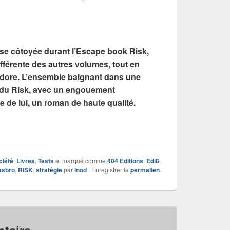
ise côtoyée durant l’Escape book Risk,
ifférente des autres volumes, tout en
 adore. L’ensemble baignant dans une
 du Risk, avec un engouement
e de lui, un roman de haute qualité.
ciété
,
Livres
,
Tests
et marqué comme
404 Editions
,
Edi8
,
asbro
,
RISK
,
stratégie
par
Inod
. Enregistrer le
permalien
.