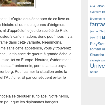
404 Edition
aventure
B
nt, il s’agira de s’échapper de ce livre ou
Bragelonne
fanta
e histoire et de moult genres d’énigmes.
 ni d’apprécier le jeu de société de Risk.
jeu de rôle
ma
ieurs car on l’adore, donc pour nous il y a
livre
e trame dans cette variante. Néanmoins,
PlayStat
ême sans cette appétence, vous y trouverez
roman
R
nche, l’ambiance de guerre à grande échelle
Shueisha
e mise, ici en Europe. Neutres, évidemment
stratégie
sur
Unive
ntiels affrontements, permettant au pays
kenberg. Pour calmer la situation entre la
Series
et l’Autriche. Et par conséquent éviter le
 déjà se dérouler sur place. Notre héros,
ion pour que les diplomates français