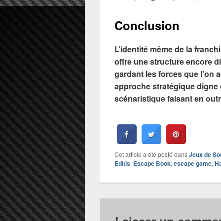
Conclusion
L’identité même de la franch
offre une structure encore d
gardant les forces que l’on
approche stratégique digne
scénaristique faisant en outr
Cet article a été posté dans
Jeux de So
Editis
,
Escape Book
,
escape game
,
H