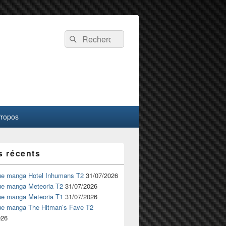
Recherche :
Rechercher
Propos
s récents
ue manga Hotel Inhumans T2
31/07/2026
ue manga Meteoria T2
31/07/2026
ue manga Meteoria T1
31/07/2026
ue manga The Hitman’s Fave T2
026