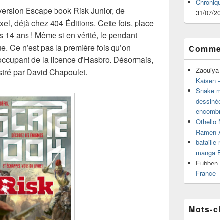
Chroniq
version Escape book Risk Junior, de
31/07/2
xel, déjà chez 404 Éditions. Cette fois, place
ès 14 ans ! Même si en vérité, le pendant
e. Ce n’est pas la première fois qu’on
Commen
occupant de la licence d’Hasbro. Désormais,
Zaouiya
lustré par David Chapoulet.
Kaisen –
Snake mu
dessiné
encombr
Othello 
Ramen 
bataille
manga B
Eubben
France 
Mots-c