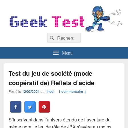
GeekTest
Recherche :
Blog jeux-vidéo et high-tech
Rechercher
Menu
Test du jeu de société (mode
coopératif de) Reflets d’acide
Posté le
12/03/2021
par
Inod
—
1 commentaire ↓
S’inscrivant dans l’univers étendu de l’aventure du
même nom, le jeu de rôle de JBX s’avère au moins