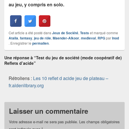
au jeu, y compris en solo.
Cet article a été posté dans
Jeux de Société
,
Tests
et marqué comme
Atalia
,
fantasy
,
jeu de rôle
,
Maender-Alkoor
,
medieval
,
RPG
par
Inod
. Enregistrer le
permalien
.
Une réponse à “Test du jeu de société (mode coopératif de)
Reflets d’acide”
Rétroliens :
Les 10 reflet d acide jeu de plateau –
fr.aldenlibrary.org
Laisser un commentaire
Votre adresse e-mail ne sera pas publiée.
Les champs obligatoires
sont indiqués avec
*