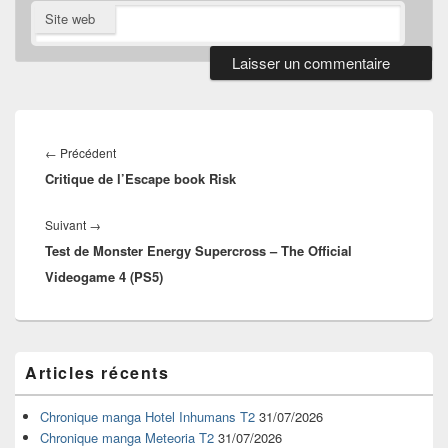
Site web
Navigation
de
Article
←
Précédent
l’article
Critique de l’Escape book Risk
précédent :
Article
Suivant
→
Test de Monster Energy Supercross – The Official
suivant :
Videogame 4 (PS5)
Zone
Articles récents
principale
de
widget
Chronique manga Hotel Inhumans T2
31/07/2026
pour
Chronique manga Meteoria T2
31/07/2026