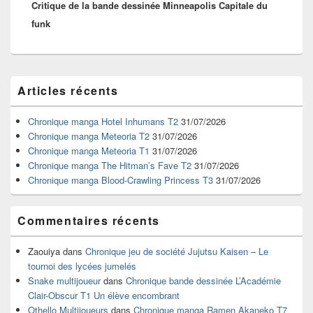
Critique de la bande dessinée Minneapolis Capitale du
suivant :
funk
Zone
Articles récents
principale
de
widget
Chronique manga Hotel Inhumans T2
31/07/2026
pour
Chronique manga Meteoria T2
31/07/2026
la
Chronique manga Meteoria T1
31/07/2026
barre
Chronique manga The Hitman’s Fave T2
31/07/2026
latérale
Chronique manga Blood-Crawling Princess T3
31/07/2026
Commentaires récents
Zaouiya
dans
Chronique jeu de société Jujutsu Kaisen – Le
tournoi des lycées jumelés
Snake multijoueur
dans
Chronique bande dessinée L’Académie
Clair-Obscur T1 Un élève encombrant
Othello Multijoueurs
dans
Chronique manga Ramen Akaneko T7