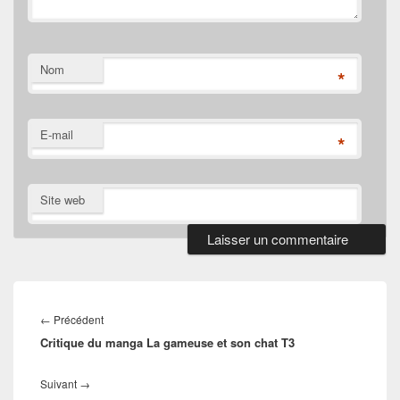
Nom
*
E-mail
*
Site web
Navigation
de
Article
←
Précédent
l’article
Critique du manga La gameuse et son chat T3
précédent :
Article
Suivant
→