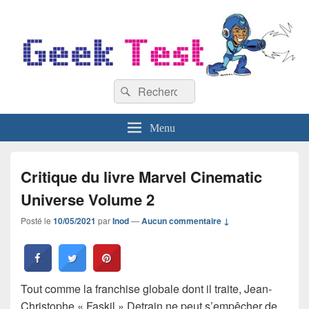
GeekTest
Recherche :
Blog jeux-vidéo et high-tech
Rechercher
Menu
Critique du livre Marvel Cinematic
Universe Volume 2
Posté le
10/05/2021
par
Inod
—
Aucun commentaire ↓
Tout comme la franchise globale dont il traite, Jean-
Christophe « Faskil » Detrain ne peut s’empêcher de