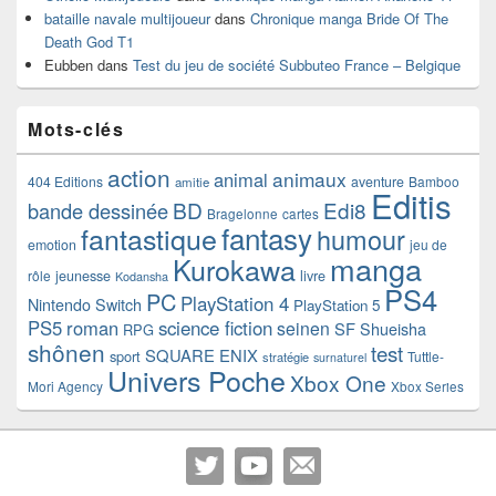
bataille navale multijoueur
dans
Chronique manga Bride Of The
Death God T1
Eubben
dans
Test du jeu de société Subbuteo France – Belgique
Mots-clés
action
animaux
animal
404 Editions
aventure
Bamboo
amitie
Editis
BD
Edi8
bande dessinée
Bragelonne
cartes
fantasy
fantastique
humour
emotion
jeu de
manga
Kurokawa
rôle
jeunesse
livre
Kodansha
PS4
PC
PlayStation 4
Nintendo Switch
PlayStation 5
PS5
roman
science fiction
seinen
SF
Shueisha
RPG
shônen
test
SQUARE ENIX
sport
Tuttle-
stratégie
surnaturel
Univers Poche
Xbox One
Mori Agency
Xbox Series