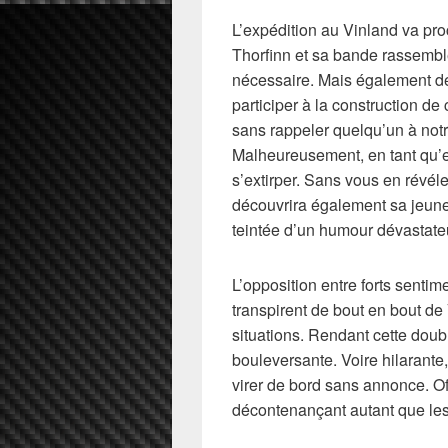
L’expédition au Vinland va pro
Thorfinn et sa bande rassemble
nécessaire. Mais également de
participer à la construction d
sans rappeler quelqu’un à notr
Malheureusement, en tant qu’e
s’extirper. Sans vous en révé
découvrira également sa jeunes
teintée d’un humour dévastateu
L’opposition entre forts sentim
transpirent de bout en bout d
situations. Rendant cette doubl
bouleversante. Voire hilarant
virer de bord sans annonce. O
décontenançant autant que les