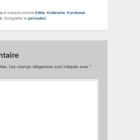
ts
et marqué comme
Editis
,
Kodansha
,
Kurokawa
,
d
. Enregistrer le
permalien
.
taire
liée.
Les champs obligatoires sont indiqués avec
*