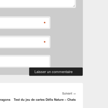
*
*
Article
Suivant
→
dragons
Test du jeu de cartes Défis Nature – Chats
suivant :