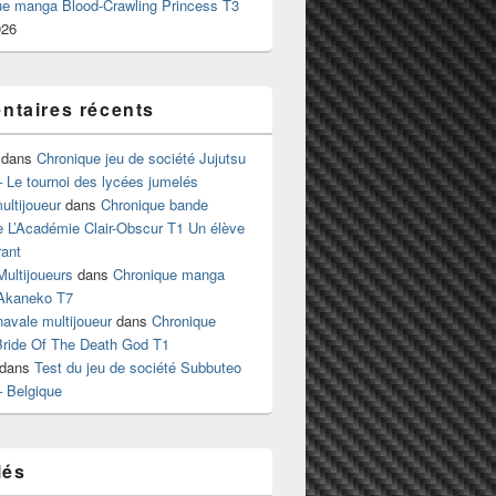
ue manga Blood-Crawling Princess T3
026
taires récents
dans
Chronique jeu de société Jujutsu
 Le tournoi des lycées jumelés
ltijoueur
dans
Chronique bande
e L’Académie Clair-Obscur T1 Un élève
ant
Multijoueurs
dans
Chronique manga
Akaneko T7
 navale multijoueur
dans
Chronique
ride Of The Death God T1
dans
Test du jeu de société Subbuteo
– Belgique
lés