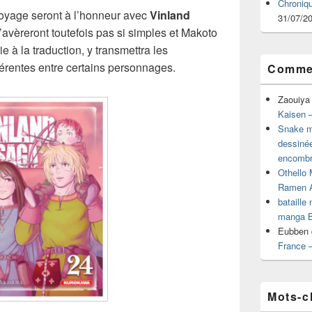
Chroniq
voyage seront à l’honneur avec
Vinland
31/07/2
’avèreront toutefois pas si simples et Makoto
 à la traduction, y transmettra les
érentes entre certains personnages.
Commen
Zaouiya
Kaisen –
Snake mu
dessiné
encombr
Othello 
Ramen 
bataille
manga B
Eubben
France 
Mots-c