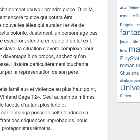
404 Edition
chainement pouvoir prendre place. D’ici là,
aventure
B
nt encore tout ce qui pourra être
 nouvelles têtes qui auraient envie de
Bragelonne
fanta
e cette colonie. Justement, un personnage pas
e escadron, viendra en quête d’un tel exil.
jeu de rôle
ma
sclave, la situation s’avère complexe pour
livre
ler davantage à ce propos, sachez qu’on
PlayStat
se. Histoire particulièrement touchante,
roman
R
r par la représentation de son père.
Shueisha
stratégie
sur
Unive
ents familiaux et violence au plus haut point,
Series
e Vinland Saga T24. Ceci au sein de mêmes
e facette d’autant plus forte et
e, car le manga possède cette tendance à
ffrant des séquences improbables, nous
 protagonistes témoins.