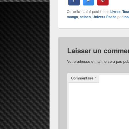
Cet article a été posté dans
Livres
,
Tes
manga
,
seinen
,
Univers Poche
par
Ino
Laisser un commen
Votre adresse e-mail ne sera pas pub
Commentaire
*