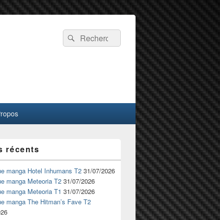
Recherche :
Rechercher
Propos
s récents
ue manga Hotel Inhumans T2
31/07/2026
ue manga Meteoria T2
31/07/2026
ue manga Meteoria T1
31/07/2026
ue manga The Hitman’s Fave T2
026