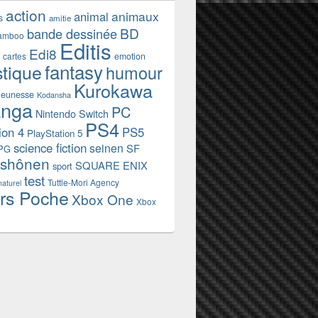
action
animaux
animal
s
amitie
BD
bande dessinée
amboo
Editis
Edi8
emotion
cartes
fantasy
stique
humour
Kurokawa
jeunesse
Kodansha
nga
PC
Nintendo Switch
PS4
ion 4
PS5
PlayStation 5
science fiction
seinen
SF
PG
shônen
SQUARE ENIX
sport
test
Tuttle-Mori Agency
naturel
rs Poche
Xbox One
Xbox