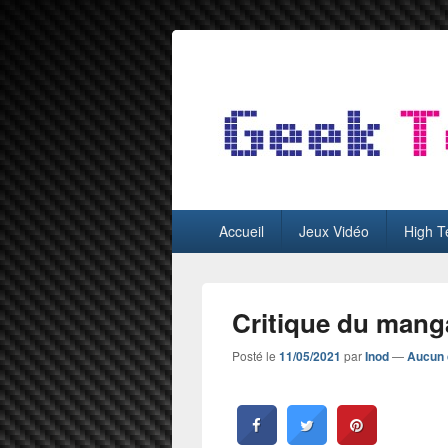
GeekTest
Blog jeux-vidéo et high-tech
Menu
Accueil
Jeux Vidéo
High T
principal
Critique du mang
Posté le
11/05/2021
par
Inod
—
Aucun 