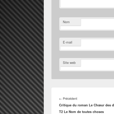
Nom
E-mail
Site web
Navigation
de
Article
←
Précédent
l’article
Critique du roman Le Chœur des 
précédent :
T2 Le Nom de toutes choses