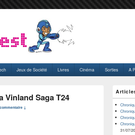
ech
Jeux de Société
Livres
Cinéma
Sorties
A 
Zone
Article
principale
a Vinland Saga T24
de
widget
Chroniq
commentaire ↓
pour
Chroniq
la
Chroniq
barre
Chroniq
latérale
31/07/2