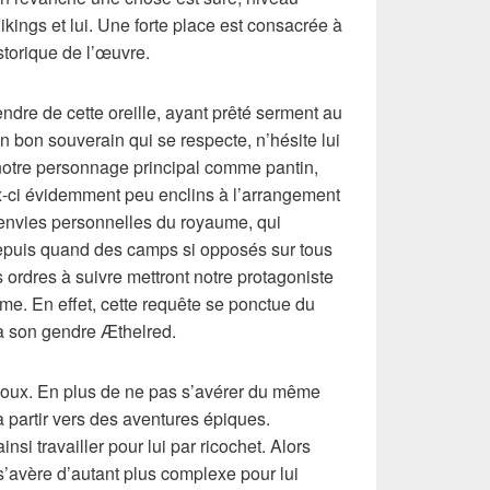
Vikings et lui. Une forte place est consacrée à
istorique de l’œuvre.
ndre de cette oreille, ayant prêté serment au
 en bon souverain qui se respecte, n’hésite lui
otre personnage principal comme pantin,
x-ci évidemment peu enclins à l’arrangement
 envies personnelles du royaume, qui
epuis quand des camps si opposés sur tous
es ordres à suivre mettront notre protagoniste
ime. En effet, cette requête se ponctue du
s à son gendre Æthelred.
l’époux. En plus de ne pas s’avérer du même
 partir vers des aventures épiques.
insi travailler pour lui par ricochet. Alors
s’avère d’autant plus complexe pour lui