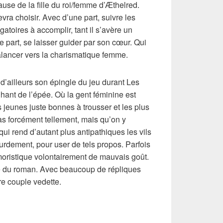
ause de la fille du roi/femme d’Æthelred.
vra choisir. Avec d’une part, suivre les
atoires à accomplir, tant il s’avère un
 part, se laisser guider par son cœur. Qui
balancer vers la charismatique femme.
e d’ailleurs son épingle du jeu durant Les
nt de l’épée. Où la gent féminine est
ès jeunes juste bonnes à trousser et les plus
s forcément tellement, mais qu’on y
ui rend d’autant plus antipathiques les vils
urdement, pour user de tels propos. Parfois
istique volontairement de mauvais goût.
tie du roman. Avec beaucoup de répliques
re couple vedette.