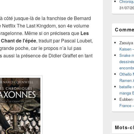
Chroniq
31/07/2
à côté jusque-là de la franchise de Bernard
rie Netflix The Last Kingdom, son 4e volume
Commen
 Bragelonne. Même si on précisera que
Les
Chant de l’épée
, traduit par Pascal Loubet,
Zaouiya
nde poche, car le propos n’a lui pas
Kaisen –
s aussi la présence de Didier Graffet en tant
Snake mu
dessiné
encombr
Othello 
Ramen 
bataille
manga B
Eubben
France 
Mots-c