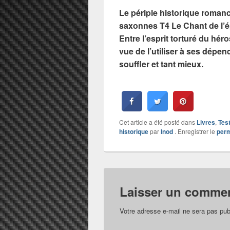
Le périple historique roman
saxonnes T4 Le Chant de l’ép
Entre l’esprit torturé du hér
vue de l’utiliser à ses dépe
souffler et tant mieux.
Cet article a été posté dans
Livres
,
Tes
historique
par
Inod
. Enregistrer le
perm
Laisser un commen
Votre adresse e-mail ne sera pas pub