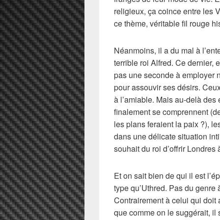
religieux, ça coince entre les 
ce thème, véritable fil rouge h
Néanmoins, il a du mal à l’ente
terrible roi Alfred. Ce dernier,
pas une seconde à employer n
pour assouvir ses désirs. Ceu
à l’amiable. Mais au-delà des
finalement se comprennent (d
les plans feraient la paix ?), l
dans une délicate situation int
souhait du roi d’offrir Londre
Et on sait bien de qui il est 
type qu’Uthred. Pas du genre à
Contrairement à celui qui doit a
que comme on le suggérait, il 