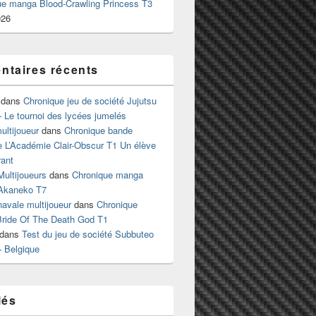
ue manga Blood-Crawling Princess T3
026
taires récents
dans
Chronique jeu de société Jujutsu
 Le tournoi des lycées jumelés
ltijoueur
dans
Chronique bande
e L’Académie Clair-Obscur T1 Un élève
ant
Multijoueurs
dans
Chronique manga
Akaneko T7
 navale multijoueur
dans
Chronique
ride Of The Death God T1
dans
Test du jeu de société Subbuteo
– Belgique
lés