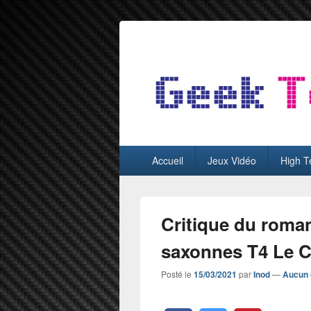
GeekTest
Blog jeux-vidéo et high-tech
Menu
Accueil
Jeux Vidéo
High T
principal
Critique du roma
saxonnes T4 Le C
Posté le
15/03/2021
par
Inod
—
Aucun 