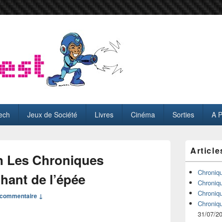
ech
Jeux de Société
Livres
Cinéma
Sorties
A 
Zone
Article
principale
n Les Chroniques
de
widget
Chroniq
hant de l’épée
pour
Chroniq
la
Chroniq
commentaire ↓
barre
Chroniq
latérale
31/07/2