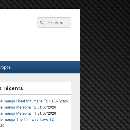
Recherche :
Rechercher
Propos
s récents
ue manga Hotel Inhumans T2
31/07/2026
ue manga Meteoria T2
31/07/2026
ue manga Meteoria T1
31/07/2026
ue manga The Hitman’s Fave T2
026