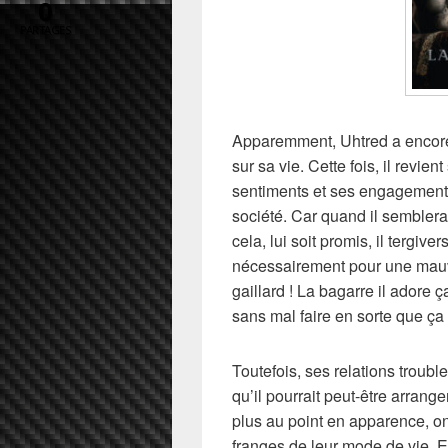
0
PARTAGES
Apparemment, Uhtred a encor
sur sa vie. Cette fois, il revien
sentiments et ses engagement
société. Car quand il semblerai
cela, lui soit promis, il tergive
nécessairement pour une mauva
gaillard ! La bagarre il adore 
sans mal faire en sorte que ça
Toutefois, ses relations troub
qu’il pourrait peut-être arrang
plus au point en apparence, on
franges de leur mode de vie. 