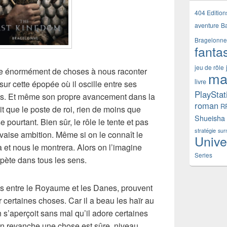
404 Edition
aventure
B
Bragelonne
fanta
jeu de rôle
e énormément de choses à nous raconter
ma
livre
t sur cette épopée où il oscille entre ses
PlayStat
s. Et même son propre avancement dans la
roman
R
t que le poste de roi, rien de moins que
Shueisha
rse pourtant. Bien sûr, le rôle le tente et pas
stratégie
sur
ise ambition. Même si on le connaît le
Unive
ça et nous le montrera. Alors on l’imagine
Series
 pète dans tous les sens.
les entre le Royaume et les Danes, prouvent
er certaines choses. Car il a beau les haïr au
 s’aperçoit sans mal qu’il adore certaines
En revanche une chose est sûre, niveau