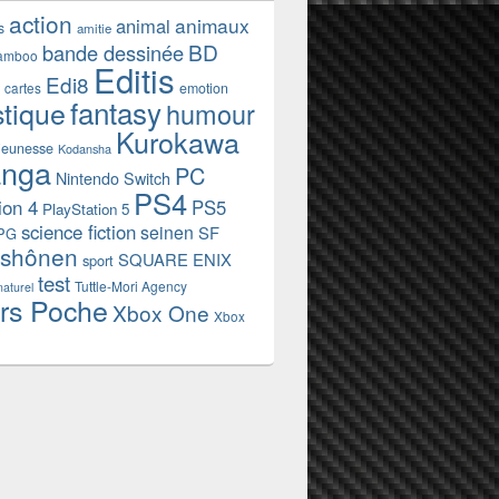
action
animaux
animal
s
amitie
BD
bande dessinée
amboo
Editis
Edi8
emotion
cartes
fantasy
stique
humour
Kurokawa
jeunesse
Kodansha
nga
PC
Nintendo Switch
PS4
ion 4
PS5
PlayStation 5
science fiction
seinen
SF
PG
shônen
SQUARE ENIX
sport
test
Tuttle-Mori Agency
naturel
rs Poche
Xbox One
Xbox