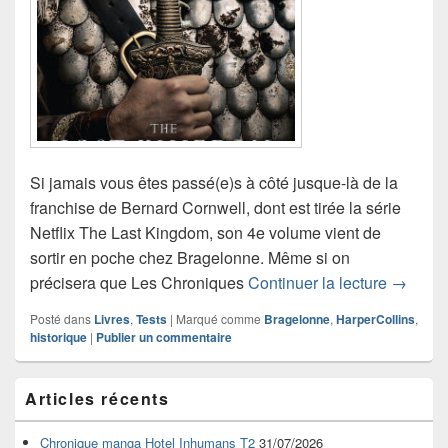
Si jamais vous êtes passé(e)s à côté jusque-là de la
franchise de Bernard Cornwell, dont est tirée la série
Netflix The Last Kingdom, son 4e volume vient de
sortir en poche chez Bragelonne. Même si on
Critiqu
précisera que Les Chroniques
Continuer la lecture
→
Posté dans
Livres
,
Tests
|
Marqué comme
Bragelonne
,
HarperCollins
,
historique
|
Publier un commentaire
Zone
Articles récents
principale
de
widget
Chronique manga Hotel Inhumans T2
31/07/2026