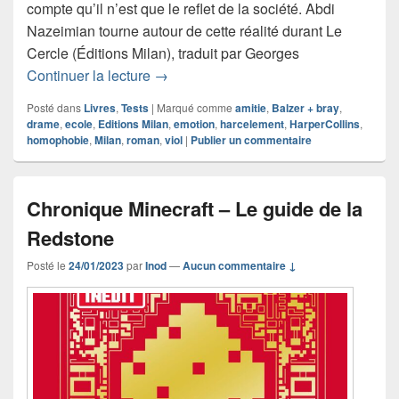
compte qu’il n’est que le reflet de la société. Abdi
Nazeimian tourne autour de cette réalité durant Le
Cercle (Éditions Milan), traduit par Georges
Chronique roman Le Cercle
Continuer la lecture
→
Posté dans
Livres
,
Tests
|
Marqué comme
amitie
,
Balzer + bray
,
drame
,
ecole
,
Editions Milan
,
emotion
,
harcelement
,
HarperCollins
,
homophobie
,
Milan
,
roman
,
viol
|
Publier un commentaire
Chronique Minecraft – Le guide de la
Redstone
Posté le
24/01/2023
par
Inod
—
Aucun commentaire ↓