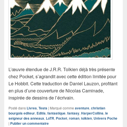
L’œuvre étendue de J.R.R. Tolkien déjà très présente
chez Pocket, s’agrandit avec cette édition limitée pour
Le Hobbit. Cette traduction de Daniel Lauzon, profitant
en plus d’une couverture de Nicolas Caminade,
inspirée de dessins de l’écrivain.
Posté dans
Livres
,
Tests
|
Marqué comme
aventure
,
christian
bourgois editeur
,
Editis
,
fantastique
,
fantasy
,
HarperCollins
,
le
seigneur des anneaux
,
LoTR
,
Pocket
,
roman
,
tolkien
,
Univers Poche
|
Publier un commentaire