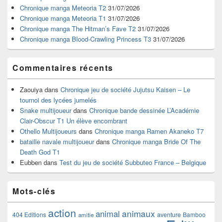
pour
Chronique manga Meteoria T2
31/07/2026
la
Chronique manga Meteoria T1
31/07/2026
barre
Chronique manga The Hitman’s Fave T2
31/07/2026
latérale
Chronique manga Blood-Crawling Princess T3
31/07/2026
Commentaires récents
Zaouiya
dans
Chronique jeu de société Jujutsu Kaisen – Le
tournoi des lycées jumelés
Snake multijoueur
dans
Chronique bande dessinée L’Académie
Clair-Obscur T1 Un élève encombrant
Othello Multijoueurs
dans
Chronique manga Ramen Akaneko T7
bataille navale multijoueur
dans
Chronique manga Bride Of The
Death God T1
Eubben
dans
Test du jeu de société Subbuteo France – Belgique
Mots-clés
action
animaux
animal
404 Editions
aventure
Bamboo
amitie