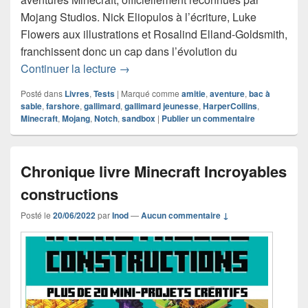
Mojang Studios. Nick Eliopulos à l’écriture, Luke
Flowers aux illustrations et Rosalind Elland-Goldsmith,
franchissent donc un cap dans l’évolution du
Chronique roman Chroniques de l’Épée
Continuer la lecture
→
Posté dans
Livres
,
Tests
|
Marqué comme
amitie
,
aventure
,
bac à
sable
,
farshore
,
gallimard
,
gallimard jeunesse
,
HarperCollins
,
Minecraft
,
Mojang
,
Notch
,
sandbox
|
Publier un commentaire
Chronique livre Minecraft Incroyables
constructions
Posté le
20/06/2022
par
Inod
—
Aucun commentaire ↓