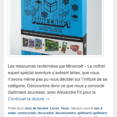
Les ressources renfermées par Minecraft – Le coffret
expert spécial aventure s’avèrent telles, que nous
n’avons même pas pu nous décider sur l’intitulé de sa
catégorie. Découvrons donc ce que nous y concocte
Gallimard Jeunesse, avec Alexandre Fil pour la
Chronique Minecraft – Le coffret expert
Continuer la lecture
→
Posté dans
Jeux de Société
,
Livres
,
Tests
|
Marqué comme
bac à
sable
,
construction
,
decoration
,
documentaire
,
gallimard
,
gallimard