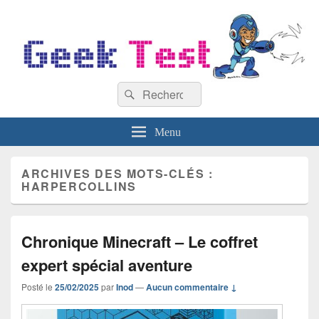
GeekTest
Recherche :
Blog jeux-vidéo et high-tech
Rechercher
Menu
ARCHIVES DES MOTS-CLÉS :
HARPERCOLLINS
Chronique Minecraft – Le coffret
expert spécial aventure
Posté le
25/02/2025
par
Inod
—
Aucun commentaire ↓