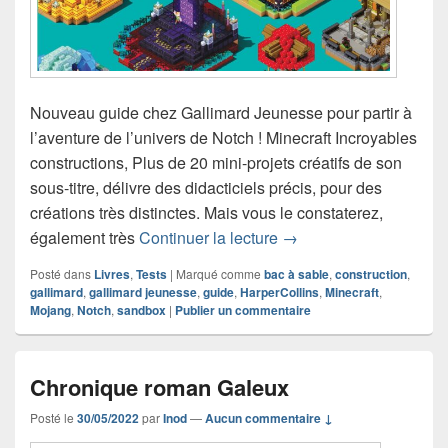
Nouveau guide chez Gallimard Jeunesse pour partir à
l’aventure de l’univers de Notch ! Minecraft Incroyables
constructions, Plus de 20 mini-projets créatifs de son
sous-titre, délivre des didacticiels précis, pour des
créations très distinctes. Mais vous le constaterez,
Chronique livre Minecra
également très
Continuer la lecture
→
Posté dans
Livres
,
Tests
|
Marqué comme
bac à sable
,
construction
,
gallimard
,
gallimard jeunesse
,
guide
,
HarperCollins
,
Minecraft
,
Mojang
,
Notch
,
sandbox
|
Publier un commentaire
Chronique roman Galeux
Posté le
30/05/2022
par
Inod
—
Aucun commentaire ↓