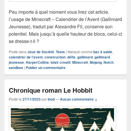
Peu importe à quel moment vous lirez cet article,
l’usage de Minecraft – Calendrier de l’Avent (Gallimard
Jeunesse), traduit par Alexandre Fil, conserve son
potentiel. Mais jusqu’à quelle hauteur de blocs, celui-ci
se dresse-t-il ?
Posté dans
Jeux de Société
,
Tests
|
Marqué comme
bac à sable
,
calendrier de l'avent
,
construction
,
défis
,
gallimard
,
gallimard
jeunesse
,
HarperCollins
,
loisir creatif
,
Minecraft
,
Mojang
,
Notch
,
sandbox
|
Publier un commentaire
Chronique roman Le Hobbit
Posté le
27/11/2023
par
Inod
—
Aucun commentaire ↓