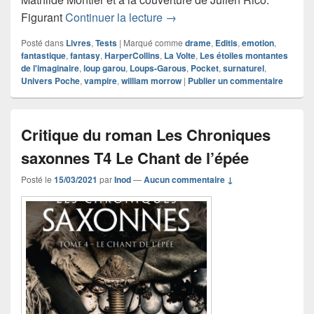
Chronique roman Galeux
Figurant
Continuer la lecture
→
Posté dans
Livres
,
Tests
|
Marqué comme
drame
,
Editis
,
emotion
,
fantastique
,
fantasy
,
HarperCollins
,
La Volte
,
Les étoiles montantes
de l'imaginaire
,
loup garou
,
Loups-Garous
,
Pocket
,
surnaturel
,
Univers Poche
,
vampire
,
william morrow
|
Publier un commentaire
Critique du roman Les Chroniques
saxonnes T4 Le Chant de l’épée
Posté le
15/03/2021
par
Inod
—
Aucun commentaire ↓