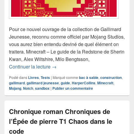
Pour ce nouvel ouvrage de la collection de Gallimard
Jeunesse, reconnu comme officiel par Mojang Studios,
vous aurez bien entendu deviné de quel élément on
traitera. Minecraft – Le guide de la Redstone de Sherin
Kwan, Alex Wiltshire, Milo Bengtsson,
Chronique Minecraft – Le guide de la 
Continuer la lecture
→
Posté dans
Livres
,
Tests
|
Marqué comme
bac à sable
,
construction
,
gallimard
,
gallimard jeunesse
,
guide
,
HarperCollins
,
Minecraft
,
Mojang
,
Notch
,
sandbox
|
Publier un commentaire
Chronique roman Chroniques de
l’Épée de pierre T1 Chaos dans le
code