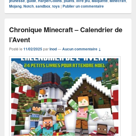
jeunesse
,
guide
,
HarperCollins
,
jouets
,
livre jeu
,
Maquette
,
Minecraft
,
Mojang
,
Notch
,
sandbox
,
toys
|
Publier un commentaire
Chronique Minecraft – Calendrier de
l’Avent
Posté le
11/02/2025
par
Inod
—
Aucun commentaire ↓