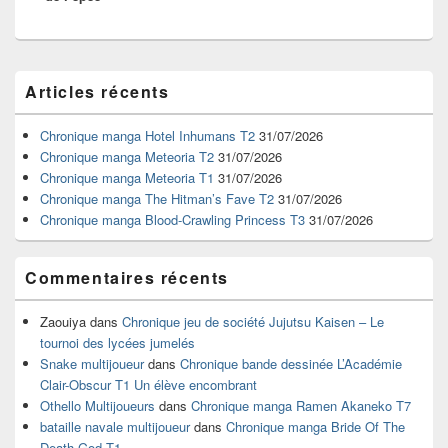
Zone
Articles récents
principale
de
widget
Chronique manga Hotel Inhumans T2
31/07/2026
pour
Chronique manga Meteoria T2
31/07/2026
la
Chronique manga Meteoria T1
31/07/2026
barre
Chronique manga The Hitman’s Fave T2
31/07/2026
latérale
Chronique manga Blood-Crawling Princess T3
31/07/2026
Commentaires récents
Zaouiya
dans
Chronique jeu de société Jujutsu Kaisen – Le
tournoi des lycées jumelés
Snake multijoueur
dans
Chronique bande dessinée L’Académie
Clair-Obscur T1 Un élève encombrant
Othello Multijoueurs
dans
Chronique manga Ramen Akaneko T7
bataille navale multijoueur
dans
Chronique manga Bride Of The
Death God T1