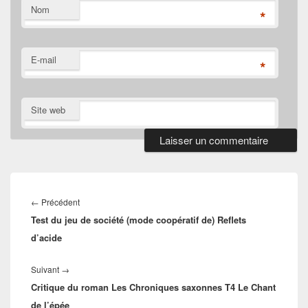
Nom
*
E-mail
*
Site web
Navigation
de
Article
←
Précédent
l’article
Test du jeu de société (mode coopératif de) Reflets
précédent :
d’acide
Article
Suivant
→
Critique du roman Les Chroniques saxonnes T4 Le Chant
suivant :
de l’épée