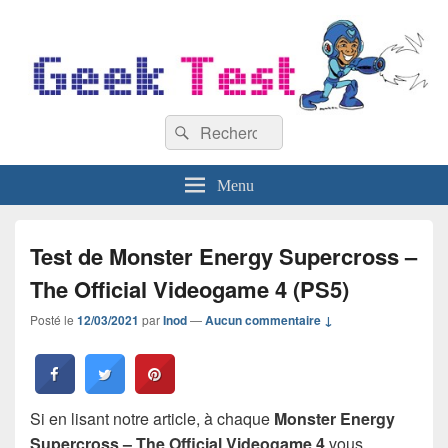
GeekTest
Recherche :
Blog jeux-vidéo et high-tech
Rechercher
Menu
Test de Monster Energy Supercross –
The Official Videogame 4 (PS5)
Posté le
12/03/2021
par
Inod
—
Aucun commentaire ↓
Si en lisant notre article, à chaque
Monster Energy
Supercross – The Official Videogame 4
vous