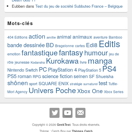
Eubben
dans
Test du jeu de société Subbuteo France – Belgique
Mots-clés
action
animaux
animal
404 Editions
aventure
Bamboo
amitie
Editis
BD
Edi8
bande dessinée
Bragelonne
cartes
fantasy
fantastique
humour
emotion
jeu de
manga
Kurokawa
rôle
jeunesse
livre
Kodansha
PS4
PC
PlayStation 4
Nintendo Switch
PlayStation 5
PS5
roman
science fiction
seinen
SF
Shueisha
RPG
shônen
test
SQUARE ENIX
sport
Tuttle-
stratégie
surnaturel
Univers Poche
Xbox One
Mori Agency
Xbox Series
Copyright © 2026
GeekTest
. Tous droits réservés.
Thème : Catch Box par
Thèmes Catch