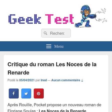
GeekTest
Recherche :
Blog jeux-vidéo et high-tech
Rechercher
Menu
Critique du roman Les Noces de la
Renarde
Posté le
05/04/2021
par
Inod
—
Aucun commentaire ↓
Après Rouille, Pocket propose un nouveau roman de
Floriane Soulas :
Les Noces de la Renarde
.