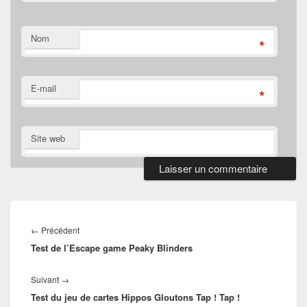
Nom
*
E-mail
*
Site web
Navigation
de
Article
←
Précédent
l’article
Test de l’Escape game Peaky Blinders
précédent :
Article
Suivant
→
Test du jeu de cartes Hippos Gloutons Tap ! Tap !
suivant :