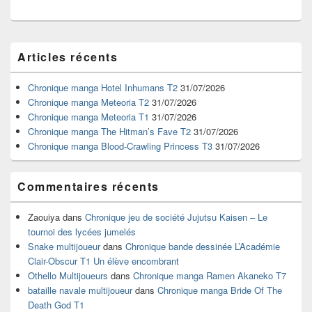
Zone
Articles récents
principale
de
widget
Chronique manga Hotel Inhumans T2
31/07/2026
pour
Chronique manga Meteoria T2
31/07/2026
la
Chronique manga Meteoria T1
31/07/2026
barre
Chronique manga The Hitman’s Fave T2
31/07/2026
latérale
Chronique manga Blood-Crawling Princess T3
31/07/2026
Commentaires récents
Zaouiya
dans
Chronique jeu de société Jujutsu Kaisen – Le
tournoi des lycées jumelés
Snake multijoueur
dans
Chronique bande dessinée L’Académie
Clair-Obscur T1 Un élève encombrant
Othello Multijoueurs
dans
Chronique manga Ramen Akaneko T7
bataille navale multijoueur
dans
Chronique manga Bride Of The
Death God T1