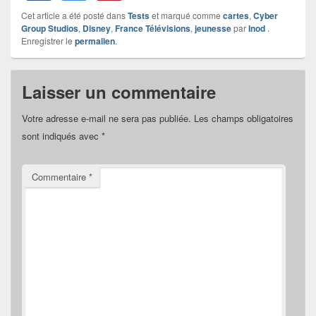
Cet article a été posté dans
Tests
et marqué comme
cartes
,
Cyber
Group Studios
,
Disney
,
France Télévisions
,
jeunesse
par
Inod
.
Enregistrer le
permalien
.
Laisser un commentaire
Votre adresse e-mail ne sera pas publiée.
Les champs obligatoires
sont indiqués avec
*
Commentaire
*