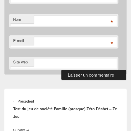
Nom
*
E-mail
*
Site web
Navigation
de
Article
←
Précédent
l’article
Test du jeu de société Famille (presque) Zéro Déchet – Ze
précédent :
Jeu
Article
Suivant
→