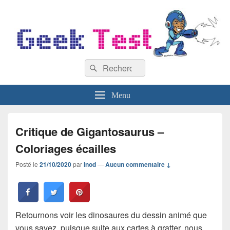
GeekTest
Recherche :
Blog jeux-vidéo et high-tech
Rechercher
Menu
Critique de Gigantosaurus –
Coloriages écailles
Posté le
21/10/2020
par
Inod
—
Aucun commentaire ↓
Retournons voir les dinosaures du dessin animé que
vous savez, puisque suite aux cartes à gratter, nous