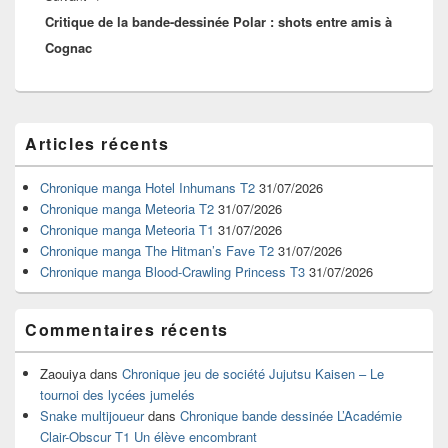
Critique de la bande-dessinée Polar : shots entre amis à
suivant :
Cognac
Zone
Articles récents
principale
de
widget
Chronique manga Hotel Inhumans T2
31/07/2026
pour
Chronique manga Meteoria T2
31/07/2026
la
Chronique manga Meteoria T1
31/07/2026
barre
Chronique manga The Hitman’s Fave T2
31/07/2026
latérale
Chronique manga Blood-Crawling Princess T3
31/07/2026
Commentaires récents
Zaouiya
dans
Chronique jeu de société Jujutsu Kaisen – Le
tournoi des lycées jumelés
Snake multijoueur
dans
Chronique bande dessinée L’Académie
Clair-Obscur T1 Un élève encombrant