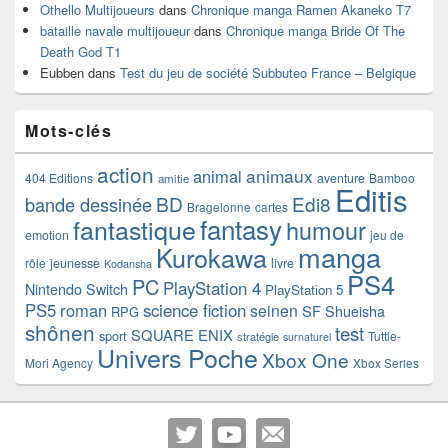
Othello Multijoueurs
dans
Chronique manga Ramen Akaneko T7
bataille navale multijoueur
dans
Chronique manga Bride Of The
Death God T1
Eubben
dans
Test du jeu de société Subbuteo France – Belgique
Mots-clés
action
animaux
animal
404 Editions
aventure
Bamboo
amitie
Editis
BD
Edi8
bande dessinée
Bragelonne
cartes
fantasy
fantastique
humour
emotion
jeu de
manga
Kurokawa
rôle
jeunesse
livre
Kodansha
PS4
PC
PlayStation 4
Nintendo Switch
PlayStation 5
PS5
roman
science fiction
seinen
SF
Shueisha
RPG
shônen
test
SQUARE ENIX
sport
Tuttle-
stratégie
surnaturel
Univers Poche
Xbox One
Mori Agency
Xbox Series