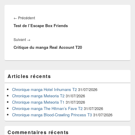
Navigation
de
Article
←
Précédent
l’article
Test de l’Escape Box Friends
précédent :
Article
Suivant
→
Critique du manga Real Account T20
suivant :
Zone
Articles récents
principale
de
widget
Chronique manga Hotel Inhumans T2
31/07/2026
pour
Chronique manga Meteoria T2
31/07/2026
la
Chronique manga Meteoria T1
31/07/2026
barre
Chronique manga The Hitman’s Fave T2
31/07/2026
latérale
Chronique manga Blood-Crawling Princess T3
31/07/2026
Commentaires récents