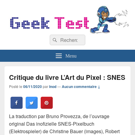
GeekTest
Recherche :
Blog jeux-vidéo et high-tech
Rechercher
Menu
Critique du livre L’Art du Pixel : SNES
Posté le
06/11/2020
par
Inod
—
Aucun commentaire ↓
La traduction par Bruno Provezza, de l’ouvrage
original Das inofizielle SNES-Pixelbuch
(Elektrospieler) de Christine Bauer (images), Robert