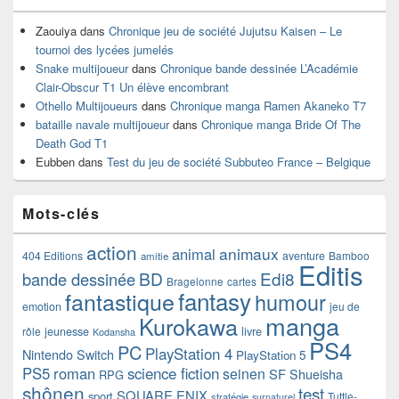
Zaouiya
dans
Chronique jeu de société Jujutsu Kaisen – Le
tournoi des lycées jumelés
Snake multijoueur
dans
Chronique bande dessinée L’Académie
Clair-Obscur T1 Un élève encombrant
Othello Multijoueurs
dans
Chronique manga Ramen Akaneko T7
bataille navale multijoueur
dans
Chronique manga Bride Of The
Death God T1
Eubben
dans
Test du jeu de société Subbuteo France – Belgique
Mots-clés
action
animaux
animal
404 Editions
aventure
Bamboo
amitie
Editis
BD
Edi8
bande dessinée
Bragelonne
cartes
fantasy
fantastique
humour
emotion
jeu de
manga
Kurokawa
rôle
jeunesse
livre
Kodansha
PS4
PC
PlayStation 4
Nintendo Switch
PlayStation 5
PS5
roman
science fiction
seinen
SF
Shueisha
RPG
shônen
test
SQUARE ENIX
sport
Tuttle-
stratégie
surnaturel