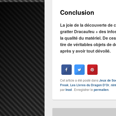
Conclusion
La joie de la découverte de
gratter Dracaufeu + des info
la qualité du matériel. De ce
tire de véritables objets de 
après y avoir tout dévoilé.
Cet article a été posté dans
Jeux de So
Freak
,
Les Livres du Dragon D'Or
,
nin
par
Inod
. Enregistrer le
permalien
.