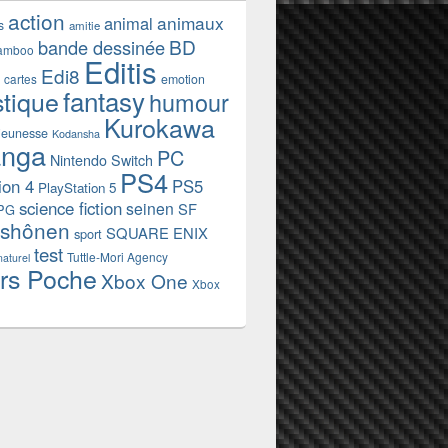
action
animaux
animal
s
amitie
BD
bande dessinée
amboo
Editis
Edi8
emotion
cartes
fantasy
stique
humour
Kurokawa
jeunesse
Kodansha
nga
PC
Nintendo Switch
PS4
ion 4
PS5
PlayStation 5
science fiction
seinen
SF
PG
shônen
SQUARE ENIX
sport
test
Tuttle-Mori Agency
naturel
rs Poche
Xbox One
Xbox