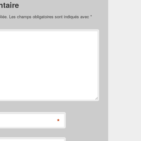
taire
liée.
Les champs obligatoires sont indiqués avec
*
*