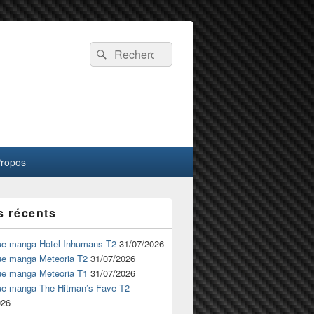
Recherche :
Rechercher
Propos
s récents
ue manga Hotel Inhumans T2
31/07/2026
ue manga Meteoria T2
31/07/2026
ue manga Meteoria T1
31/07/2026
ue manga The Hitman’s Fave T2
026