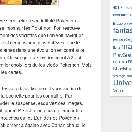
404 Edition
aventure
B
erez peut-être à son intitulé Pokémon –
Bragelonne
fanta
es infos sur les Pokémon, l’on retrouve
nt des vedettes que l’on voit naviguer
jeu de rôle
si certains sont plus balèzes) que le
ma
livre
ertaines dans une évolution en corrélation
PlayStat
ufeu. On songe alors évidemment à 2 qui
roman
R
mier choix lors du jeu vidéo Pokémon. Mais
Shueisha
 les cartes.
stratégie
sur
Unive
 les surprises. Même s’il vous suffira de
Series
e la pochette pour les connaître. Par
arder le suspense, esquivez ces images.
 repéré Pikachu, en plus de Dracaufeu.
e chouchou du lot. L’un de nos Pokémon
bablement à égalité avec Canartichaud, le