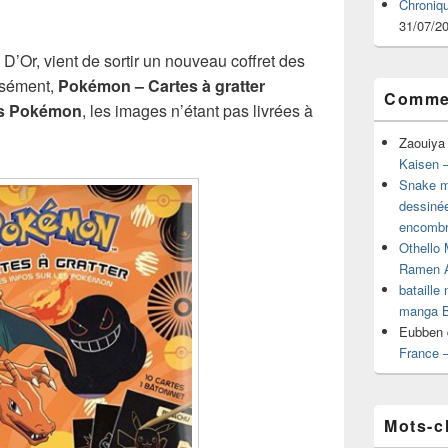
Chroniq
31/07/2
D’Or, vient de sortir un nouveau coffret des
isément,
Pokémon – Cartes à gratter
Commen
les Pokémon
, les images n’étant pas livrées à
Zaouiya
Kaisen –
Snake mu
dessiné
encombr
Othello 
Ramen 
bataille
manga B
Eubben
France 
Mots-c