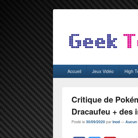
GeekTest
Blog jeux-vidéo et high-tech
Menu
Accueil
Jeux Vidéo
High T
principal
Critique de Pokém
Dracaufeu + des 
Posté le
30/09/2020
par
Inod
—
Aucun 