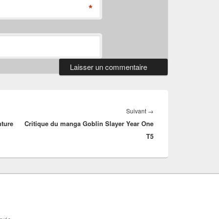
*
Article
Suivant
→
nture
Critique du manga Goblin Slayer Year One
suivant :
T5