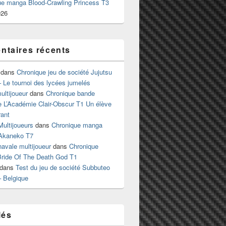
ue manga Blood-Crawling Princess T3
026
taires récents
dans
Chronique jeu de société Jujutsu
 Le tournoi des lycées jumelés
ltijoueur
dans
Chronique bande
e L’Académie Clair-Obscur T1 Un élève
ant
Multijoueurs
dans
Chronique manga
Akaneko T7
 navale multijoueur
dans
Chronique
ride Of The Death God T1
dans
Test du jeu de société Subbuteo
– Belgique
lés