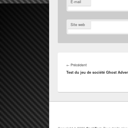
E-mail
Site web
Navigation
de
Article
←
Précédent
l’article
Test du jeu de société Ghost Adve
précédent :