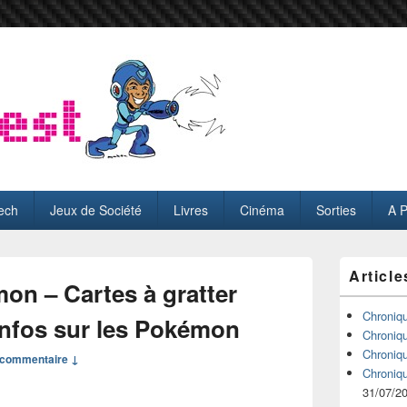
ech
Jeux de Société
Livres
Cinéma
Sorties
A 
Zone
Article
principale
on – Cartes à gratter
de
widget
Chroniq
infos sur les Pokémon
pour
Chroniq
la
Chroniq
commentaire ↓
barre
Chroniq
latérale
31/07/2