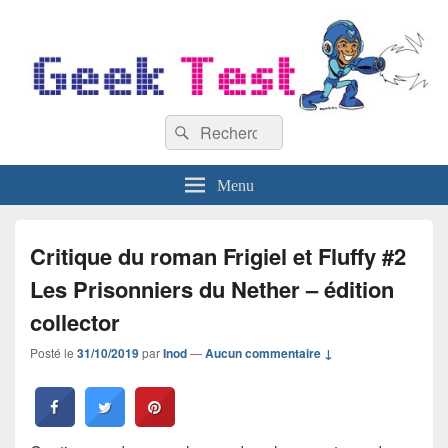
GeekTest
Recherche :
Blog jeux-vidéo et high-tech
Rechercher
Menu
Critique du roman Frigiel et Fluffy #2
Les Prisonniers du Nether – édition
collector
Posté le
31/10/2019
par
Inod
—
Aucun commentaire ↓