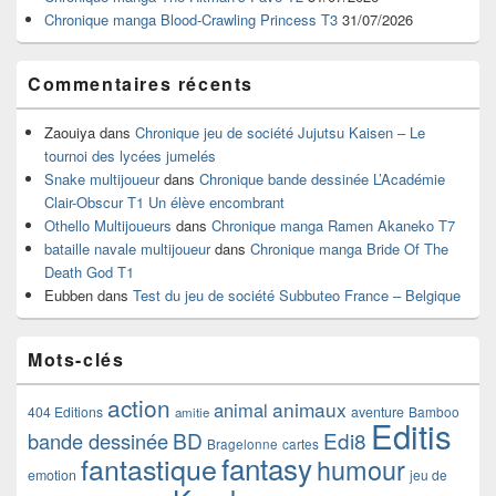
latérale
Chronique manga Blood-Crawling Princess T3
31/07/2026
Commentaires récents
Zaouiya
dans
Chronique jeu de société Jujutsu Kaisen – Le
tournoi des lycées jumelés
Snake multijoueur
dans
Chronique bande dessinée L’Académie
Clair-Obscur T1 Un élève encombrant
Othello Multijoueurs
dans
Chronique manga Ramen Akaneko T7
bataille navale multijoueur
dans
Chronique manga Bride Of The
Death God T1
Eubben
dans
Test du jeu de société Subbuteo France – Belgique
Mots-clés
action
animaux
animal
404 Editions
aventure
Bamboo
amitie
Editis
BD
Edi8
bande dessinée
Bragelonne
cartes
fantasy
fantastique
humour
emotion
jeu de