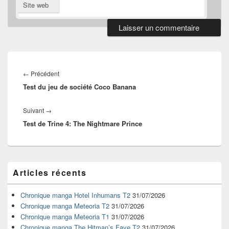
Site web
Navigation
de
Article
←
Précédent
l’article
Test du jeu de société Coco Banana
précédent :
Article
Suivant
→
Test de Trine 4: The Nightmare Prince
suivant :
Zone
Articles récents
principale
de
widget
Chronique manga Hotel Inhumans T2
31/07/2026
pour
Chronique manga Meteoria T2
31/07/2026
la
Chronique manga Meteoria T1
31/07/2026
barre
Chronique manga The Hitman’s Fave T2
31/07/2026