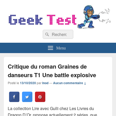
GeekTest
Recherche :
Blog jeux-vidéo et high-tech
Rechercher
Menu
Critique du roman Graines de
danseurs T1 Une battle explosive
Posté le
13/10/2020
par
Inod
—
Aucun commentaire ↓
La collection Lire avec Gulli chez Les Livres du
Dragon D’Or, propose actuellement 2 séries, que