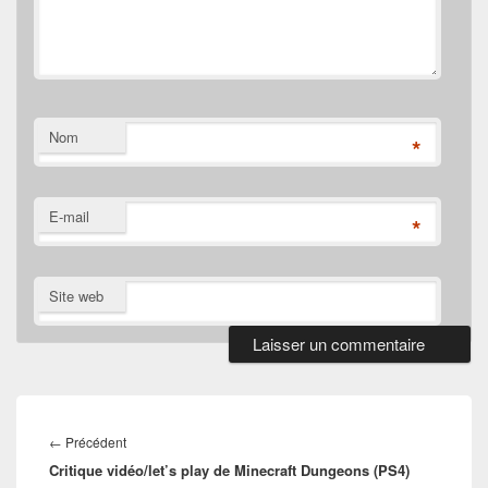
Nom
*
E-mail
*
Site web
Navigation
de
Article
←
Précédent
l’article
Critique vidéo/let’s play de Minecraft Dungeons (PS4)
précédent :