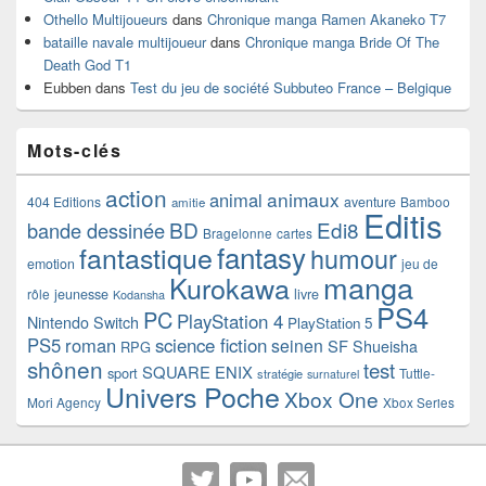
Othello Multijoueurs
dans
Chronique manga Ramen Akaneko T7
bataille navale multijoueur
dans
Chronique manga Bride Of The
Death God T1
Eubben
dans
Test du jeu de société Subbuteo France – Belgique
Mots-clés
action
animaux
animal
404 Editions
aventure
Bamboo
amitie
Editis
BD
Edi8
bande dessinée
Bragelonne
cartes
fantasy
fantastique
humour
emotion
jeu de
manga
Kurokawa
rôle
jeunesse
livre
Kodansha
PS4
PC
PlayStation 4
Nintendo Switch
PlayStation 5
PS5
roman
science fiction
seinen
SF
Shueisha
RPG
shônen
test
SQUARE ENIX
sport
Tuttle-
stratégie
surnaturel
Univers Poche
Xbox One
Mori Agency
Xbox Series