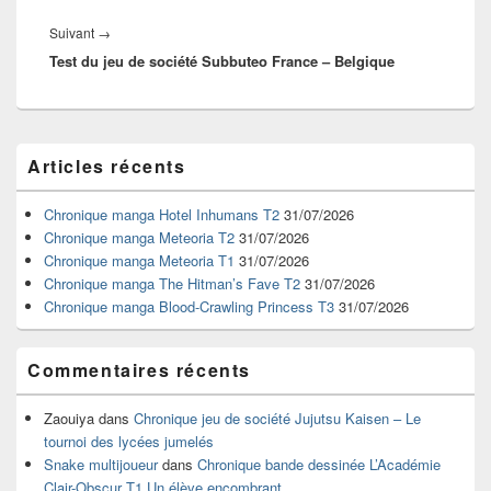
Article
Suivant
→
Test du jeu de société Subbuteo France – Belgique
suivant :
Zone
Articles récents
principale
de
widget
Chronique manga Hotel Inhumans T2
31/07/2026
pour
Chronique manga Meteoria T2
31/07/2026
la
Chronique manga Meteoria T1
31/07/2026
barre
Chronique manga The Hitman’s Fave T2
31/07/2026
latérale
Chronique manga Blood-Crawling Princess T3
31/07/2026
Commentaires récents
Zaouiya
dans
Chronique jeu de société Jujutsu Kaisen – Le
tournoi des lycées jumelés
Snake multijoueur
dans
Chronique bande dessinée L’Académie
Clair-Obscur T1 Un élève encombrant