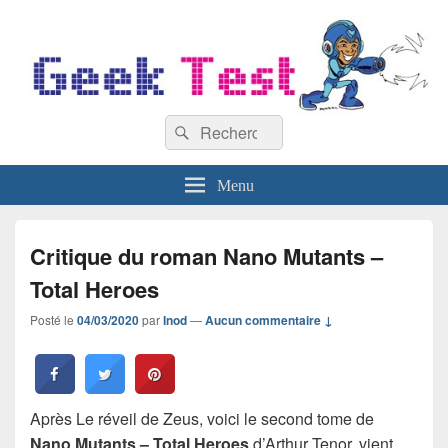
GeekTest
Recherche :
Blog jeux-vidéo et high-tech
Rechercher
Menu
Critique du roman Nano Mutants –
Total Heroes
Posté le
04/03/2020
par
Inod
—
Aucun commentaire ↓
Après Le réveil de Zeus, voici le second tome de
Nano Mutants –
Total Heroes
d’Arthur Tenor, vient