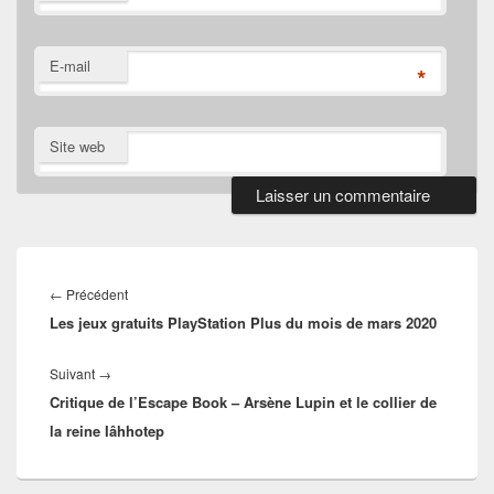
E-mail
*
Site web
Navigation
de
Article
←
Précédent
l’article
Les jeux gratuits PlayStation Plus du mois de mars 2020
précédent :
Article
Suivant
→
Critique de l’Escape Book – Arsène Lupin et le collier de
suivant :
la reine Iâhhotep