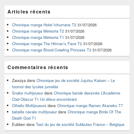
Zone
Articles récents
principale
de
widget
Chronique manga Hotel Inhumans T2
31/07/2026
pour
Chronique manga Meteoria T2
31/07/2026
la
Chronique manga Meteoria T1
31/07/2026
barre
Chronique manga The Hitman’s Fave T2
31/07/2026
latérale
Chronique manga Blood-Crawling Princess T3
31/07/2026
Commentaires récents
Zaouiya
dans
Chronique jeu de société Jujutsu Kaisen – Le
tournoi des lycées jumelés
Snake multijoueur
dans
Chronique bande dessinée L’Académie
Clair-Obscur T1 Un élève encombrant
Othello Multijoueurs
dans
Chronique manga Ramen Akaneko T7
bataille navale multijoueur
dans
Chronique manga Bride Of The
Death God T1
Eubben
dans
Test du jeu de société Subbuteo France – Belgique