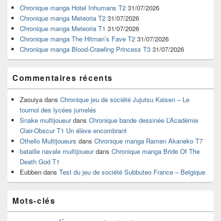
widget
Chronique manga Hotel Inhumans T2
31/07/2026
pour
Chronique manga Meteoria T2
31/07/2026
la
Chronique manga Meteoria T1
31/07/2026
barre
Chronique manga The Hitman’s Fave T2
31/07/2026
latérale
Chronique manga Blood-Crawling Princess T3
31/07/2026
Commentaires récents
Zaouiya
dans
Chronique jeu de société Jujutsu Kaisen – Le
tournoi des lycées jumelés
Snake multijoueur
dans
Chronique bande dessinée L’Académie
Clair-Obscur T1 Un élève encombrant
Othello Multijoueurs
dans
Chronique manga Ramen Akaneko T7
bataille navale multijoueur
dans
Chronique manga Bride Of The
Death God T1
Eubben
dans
Test du jeu de société Subbuteo France – Belgique
Mots-clés