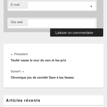
E-mail
*
Site web
Navigation
de
Article
←
Précédent
l’article
Teufel casse le mur du son et les prix
précédent :
Article
Suivant
→
Chronique jeu de société Gare à tes fesses
suivant :
Zone
Articles récents
principale
de