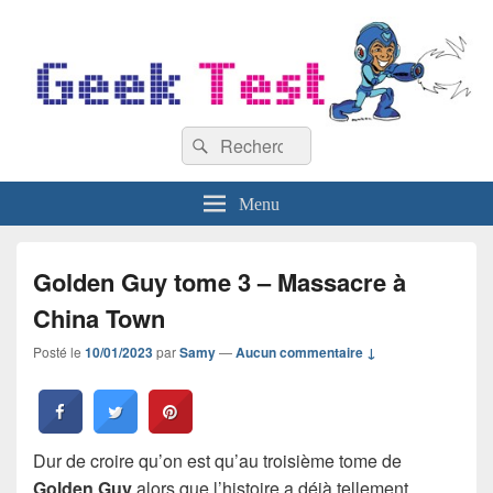
GeekTest
Recherche :
Blog jeux-vidéo et high-tech
Rechercher
Menu
Golden Guy tome 3 – Massacre à
China Town
Posté le
10/01/2023
par
Samy
—
Aucun commentaire ↓
Dur de croire qu’on est qu’au troisième tome de
Golden Guy
alors que l’histoire a déjà tellement