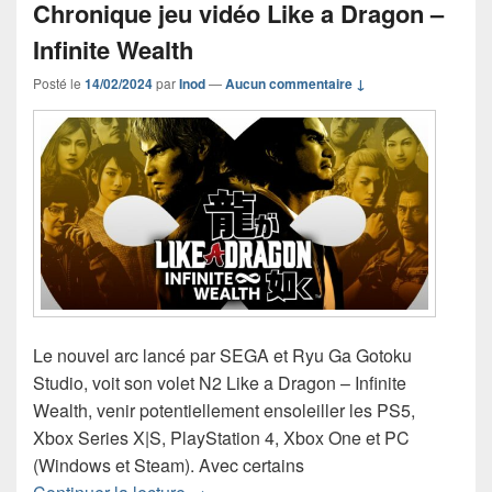
Chronique jeu vidéo Like a Dragon –
Infinite Wealth
Posté le
14/02/2024
par
Inod
—
Aucun commentaire ↓
Le nouvel arc lancé par SEGA et Ryu Ga Gotoku
Studio, voit son volet N2 Like a Dragon – Infinite
Wealth, venir potentiellement ensoleiller les PS5,
Xbox Series X|S, PlayStation 4, Xbox One et PC
(Windows et Steam). Avec certains
Chronique jeu vidéo Like a Dragon – In