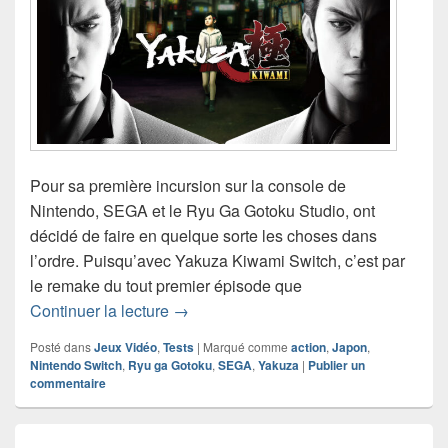
Pour sa première incursion sur la console de
Nintendo, SEGA et le Ryu Ga Gotoku Studio, ont
décidé de faire en quelque sorte les choses dans
l’ordre. Puisqu’avec Yakuza Kiwami Switch, c’est par
le remake du tout premier épisode que
Chronique jeu vidéo Yakuza Kiwami S
Continuer la lecture
→
Posté dans
Jeux Vidéo
,
Tests
|
Marqué comme
action
,
Japon
,
Nintendo Switch
,
Ryu ga Gotoku
,
SEGA
,
Yakuza
|
Publier un
commentaire