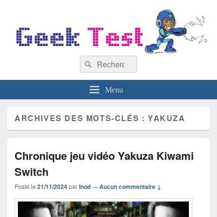
GeekTest
Recherche :
Blog jeux-vidéo et high-tech
Rechercher
Menu
ARCHIVES DES MOTS-CLÉS :
YAKUZA
Chronique jeu vidéo Yakuza Kiwami
Switch
Posté le
21/11/2024
par
Inod
—
Aucun commentaire ↓