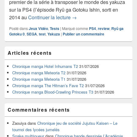
premier de la série à transposer le monde des yakuza
sur la PS4 (l’épisode Ryû ga Gotoku Ishin, sorti en
Test de Yakuza 0 / Ryû ga Got
2014 au
Continuer la lecture
→
Posté dans
Jeux Vidéo
,
Tests
|
Marqué comme
PS4
,
review
,
Ryû ga
Gotoku 0
,
SEGA
,
test
,
Yakuza
|
Publier un commentaire
Zone
Articles récents
principale
de
widget
Chronique manga Hotel Inhumans T2
31/07/2026
pour
Chronique manga Meteoria T2
31/07/2026
la
Chronique manga Meteoria T1
31/07/2026
barre
Chronique manga The Hitman’s Fave T2
31/07/2026
latérale
Chronique manga Blood-Crawling Princess T3
31/07/2026
Commentaires récents
Zaouiya
dans
Chronique jeu de société Jujutsu Kaisen – Le
tournoi des lycées jumelés
Snake multijoueur
dans
Chronique bande dessinée L’Académie