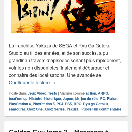
La franchise Yakuza de SEGA et Ryu Ga Gotoku
Studio au fil des années, et de son succès, a pu
grandir au travers d’épisodes sortant plus rapidement,
voir les non disponibles finalement débarquer et
connaître des localisations. Une avancée se
Chronique Jeu Vidéo Like a Dragon – I
Continuer la lecture
→
Posté dans
Jeux Vidéo
,
Tests
|
Marqué comme
action
,
ARPG
,
beat'em up
,
Histoire
,
historique
,
Japon
,
jdr
,
jeu de rôle
,
PC
,
Plaion
,
PlayStation 4
,
PlayStation 5
,
PS4
,
PS5
,
RPG
,
Ryu ga Gotoku
,
samourai
,
Xbox One
,
Xbox Series
,
Yakuza
|
Publier un commentaire
Golden Guy tome 3 – Massacre à