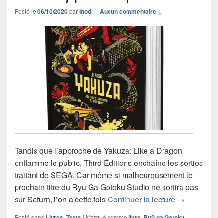
Posté le
06/10/2020
par
Inod
—
Aucun commentaire ↓
Tandis que l’approche de Yakuza: Like a Dragon
enflamme le public, Third Éditions enchaîne les sorties
traitant de SEGA. Car même si malheureusement le
prochain titre du Ryū Ga Gotoku Studio ne sortira pas
Critique du
sur Saturn, l’on a cette fois
Continuer la lecture
→
Posté dans
Livres
,
Tests
|
Marqué comme
livre
,
Ryû ga Gotoku