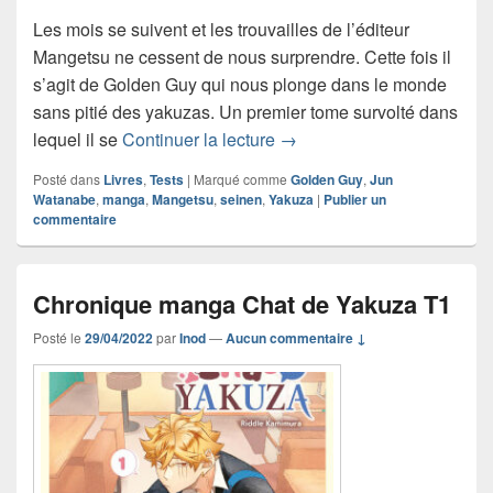
Les mois se suivent et les trouvailles de l’éditeur
Mangetsu ne cessent de nous surprendre. Cette fois il
s’agit de Golden Guy qui nous plonge dans le monde
sans pitié des yakuzas. Un premier tome survolté dans
Golden Guy tome 01 – Plo
lequel il se
Continuer la lecture
→
Posté dans
Livres
,
Tests
|
Marqué comme
Golden Guy
,
Jun
Watanabe
,
manga
,
Mangetsu
,
seinen
,
Yakuza
|
Publier un
commentaire
Chronique manga Chat de Yakuza T1
Posté le
29/04/2022
par
Inod
—
Aucun commentaire ↓