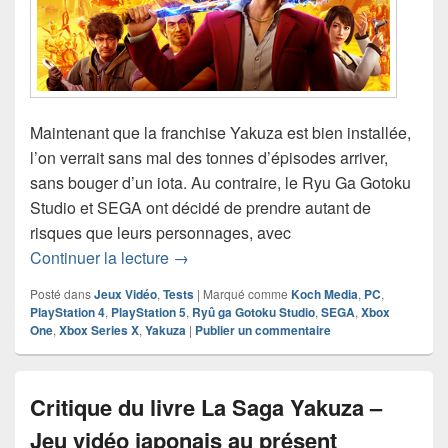
Maintenant que la franchise Yakuza est bien installée,
l’on verrait sans mal des tonnes d’épisodes arriver,
sans bouger d’un iota. Au contraire, le Ryu Ga Gotoku
Studio et SEGA ont décidé de prendre autant de
risques que leurs personnages, avec
Test de Yakuza: Like a Dragon (Xbox 
Continuer la lecture
→
Posté dans
Jeux Vidéo
,
Tests
|
Marqué comme
Koch Media
,
PC
,
PlayStation 4
,
PlayStation 5
,
Ryû ga Gotoku Studio
,
SEGA
,
Xbox
One
,
Xbox Series X
,
Yakuza
|
Publier un commentaire
Critique du livre La Saga Yakuza –
Jeu vidéo japonais au présent