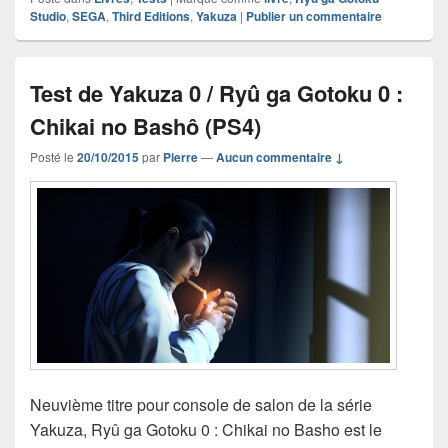
Studio
,
SEGA
,
Third Editions
,
Yakuza
|
Publier un commentaire
Test de Yakuza 0 / Ryû ga Gotoku 0 :
Chikai no Bashô (PS4)
Posté le
20/10/2015
par
Pierre
—
Aucun commentaire ↓
Neuvième titre pour console de salon de la série
Yakuza, Ryû ga Gotoku 0 : Chikai no Basho est le