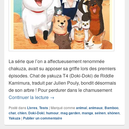
La série que l’on a affectueusement renommée
chakuza, avait su apposer sa griffe lors des premiers
épisodes. Chat de yakuza T4 (Doki-Doki) de Riddle
Kamimura, traduit par Julien Pouly, bondit désormais
de son arbre ! Pour perdurer dans le chamusement
Chronique manga Chat de yakuza T4
Continuer la lecture
→
Posté dans
Livres
,
Tests
|
Marqué comme
animal
,
animaux
,
Bamboo
,
chat
,
chien
,
Doki-Doki
,
humour
,
mag garden
,
manga
,
seinen
,
shônen
,
Yakuza
|
Publier un commentaire