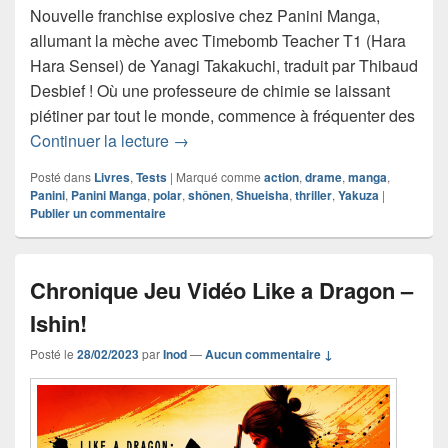
Nouvelle franchise explosive chez Panini Manga,
allumant la mèche avec Timebomb Teacher T1 (Hara
Hara Sensei) de Yanagi Takakuchi, traduit par Thibaud
Desbief ! Où une professeure de chimie se laissant
piétiner par tout le monde, commence à fréquenter des
Chronique manga Timebomb Teacher 
Continuer la lecture
→
Posté dans
Livres
,
Tests
|
Marqué comme
action
,
drame
,
manga
,
Panini
,
Panini Manga
,
polar
,
shônen
,
Shueisha
,
thriller
,
Yakuza
|
Publier un commentaire
Chronique Jeu Vidéo Like a Dragon –
Ishin!
Posté le
28/02/2023
par
Inod
—
Aucun commentaire ↓