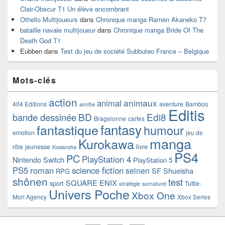
Clair-Obscur T1 Un élève encombrant
Othello Multijoueurs
dans
Chronique manga Ramen Akaneko T7
bataille navale multijoueur
dans
Chronique manga Bride Of The
Death God T1
Eubben
dans
Test du jeu de société Subbuteo France – Belgique
Mots-clés
action
animaux
animal
404 Editions
aventure
Bamboo
amitie
Editis
BD
Edi8
bande dessinée
Bragelonne
cartes
fantasy
fantastique
humour
emotion
jeu de
manga
Kurokawa
rôle
jeunesse
livre
Kodansha
PS4
PC
PlayStation 4
Nintendo Switch
PlayStation 5
PS5
roman
science fiction
seinen
SF
Shueisha
RPG
shônen
test
SQUARE ENIX
sport
Tuttle-
stratégie
surnaturel
Univers Poche
Xbox One
Mori Agency
Xbox Series