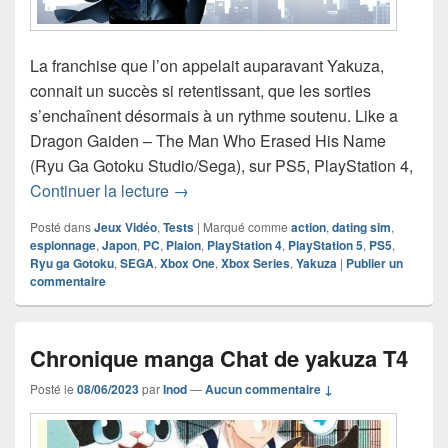
La franchise que l’on appelait auparavant Yakuza,
connait un succès si retentissant, que les sorties
s’enchaînent désormais à un rythme soutenu. Like a
Dragon Gaiden – The Man Who Erased His Name
(Ryu Ga Gotoku Studio/Sega), sur PS5, PlayStation 4,
Chronique jeu vidéo Like a Dragon G
Continuer la lecture
→
Posté dans
Jeux Vidéo
,
Tests
|
Marqué comme
action
,
dating sim
,
espionnage
,
Japon
,
PC
,
Plaion
,
PlayStation 4
,
PlayStation 5
,
PS5
,
Ryu ga Gotoku
,
SEGA
,
Xbox One
,
Xbox Series
,
Yakuza
|
Publier un
commentaire
Chronique manga Chat de yakuza T4
Posté le
08/06/2023
par
Inod
—
Aucun commentaire ↓