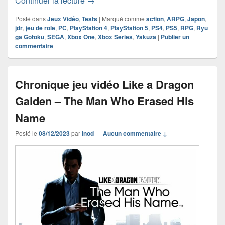
Continuer la lecture
→
Posté dans
Jeux Vidéo
,
Tests
|
Marqué comme
action
,
ARPG
,
Japon
,
jdr
,
jeu de rôle
,
PC
,
PlayStation 4
,
PlayStation 5
,
PS4
,
PS5
,
RPG
,
Ryu
ga Gotoku
,
SEGA
,
Xbox One
,
Xbox Series
,
Yakuza
|
Publier un
commentaire
Chronique jeu vidéo Like a Dragon
Gaiden – The Man Who Erased His
Name
Posté le
08/12/2023
par
Inod
—
Aucun commentaire ↓