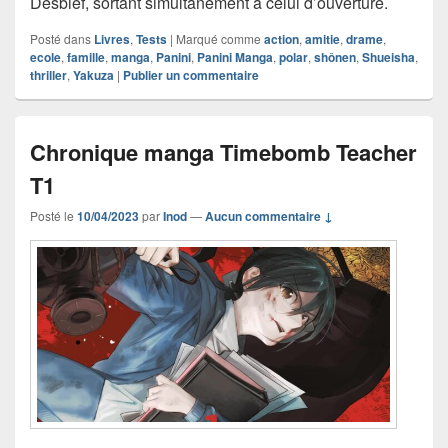
Desbief, sortant simultanément à celui d’ouverture.
Posté dans
Livres
,
Tests
|
Marqué comme
action
,
amitie
,
drame
,
ecole
,
famille
,
manga
,
Panini
,
Panini Manga
,
polar
,
shônen
,
Shueisha
,
thriller
,
Yakuza
|
Publier un commentaire
Chronique manga Timebomb Teacher
T1
Posté le
10/04/2023
par
Inod
—
Aucun commentaire ↓