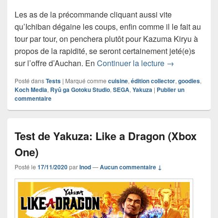
Les as de la précommande cliquant aussi vite
qu’Ichiban dégaine les coups, enfin comme il le fait au
tour par tour, on penchera plutôt pour Kazuma Kiryu à
propos de la rapidité, se seront certainement jeté(e)s
Critique des B
sur l’offre d’Auchan. En
Continuer la lecture
→
Posté dans
Tests
|
Marqué comme
cuisine
,
édition collector
,
goodies
,
Koch Media
,
Ryû ga Gotoku Studio
,
SEGA
,
Yakuza
|
Publier un
commentaire
Test de Yakuza: Like a Dragon (Xbox
One)
Posté le
17/11/2020
par
Inod
—
Aucun commentaire ↓