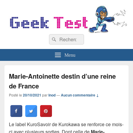
GeekTest
Recherche :
Blog jeux-vidéo et high-tech
Rechercher
Menu
Marie-Antoinette destin d’une reine
de France
Posté le
20/10/2021
par
Inod
—
Aucun commentaire ↓
Le label KuroSavoir de Kurokawa se renforce ce mois-
ci avec plusieurs sorties. Dont celle de
Marie-