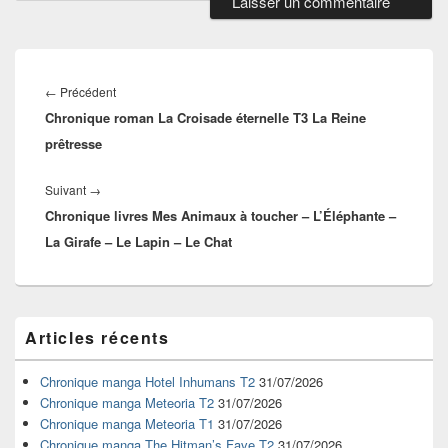
Navigation
de
Article
←
Précédent
l’article
Chronique roman La Croisade éternelle T3 La Reine
précédent :
prêtresse
Article
Suivant
→
Chronique livres Mes Animaux à toucher – L’Éléphante –
suivant :
La Girafe – Le Lapin – Le Chat
Zone
Articles récents
principale
de
widget
Chronique manga Hotel Inhumans T2
31/07/2026
pour
Chronique manga Meteoria T2
31/07/2026
la
Chronique manga Meteoria T1
31/07/2026
barre
Chronique manga The Hitman’s Fave T2
31/07/2026