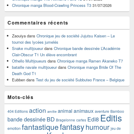
latérale
Chronique manga Blood-Crawling Princess T3
31/07/2026
Commentaires récents
Zaouiya
dans
Chronique jeu de société Jujutsu Kaisen – Le
tournoi des lycées jumelés
Snake multijoueur
dans
Chronique bande dessinée L’Académie
Clair-Obscur T1 Un élève encombrant
Othello Multijoueurs
dans
Chronique manga Ramen Akaneko T7
bataille navale multijoueur
dans
Chronique manga Bride Of The
Death God T1
Eubben
dans
Test du jeu de société Subbuteo France – Belgique
Mots-clés
action
animaux
animal
404 Editions
aventure
Bamboo
amitie
Editis
BD
Edi8
bande dessinée
Bragelonne
cartes
fantasy
fantastique
humour
emotion
jeu de