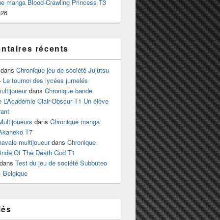
ue manga Blood-Crawling Princess T3
026
taires récents
dans
Chronique jeu de société Jujutsu
 Le tournoi des lycées jumelés
ltijoueur
dans
Chronique bande
e L’Académie Clair-Obscur T1 Un élève
ant
Multijoueurs
dans
Chronique manga
Akaneko T7
 navale multijoueur
dans
Chronique
ride Of The Death God T1
dans
Test du jeu de société Subbuteo
– Belgique
lés