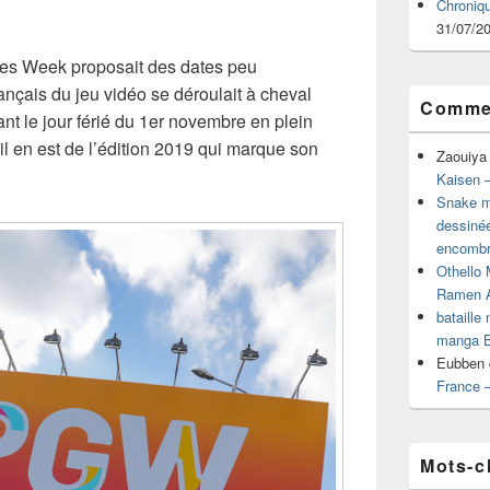
Chroniq
31/07/2
mes Week proposait des dates peu
ançais du jeu vidéo se déroulait à cheval
Commen
nt le jour férié du 1er novembre en plein
il en est de l’édition 2019 qui marque son
Zaouiya
Kaisen –
Snake mu
dessiné
encombr
Othello 
Ramen 
bataille
manga B
Eubben
France 
Mots-c