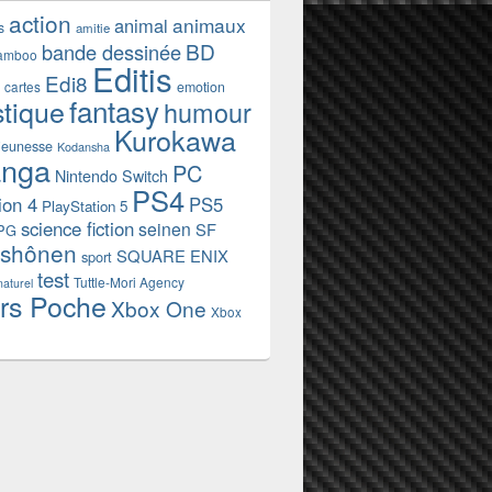
action
animaux
animal
s
amitie
BD
bande dessinée
amboo
Editis
Edi8
emotion
cartes
fantasy
stique
humour
Kurokawa
jeunesse
Kodansha
nga
PC
Nintendo Switch
PS4
ion 4
PS5
PlayStation 5
science fiction
seinen
SF
PG
shônen
SQUARE ENIX
sport
test
Tuttle-Mori Agency
naturel
rs Poche
Xbox One
Xbox