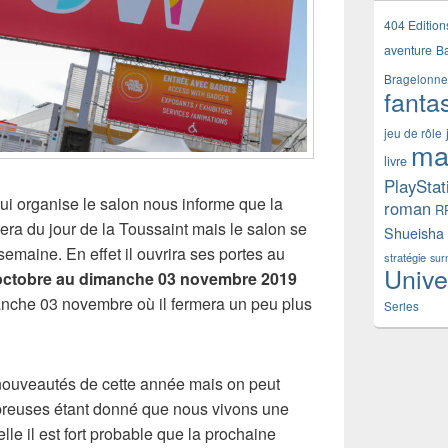
404 Edition
aventure
B
Bragelonne
fanta
jeu de rôle
ma
livre
PlayStat
ui organise le salon nous informe que la
roman
R
ra du jour de la Toussaint mais le salon se
Shueisha
maine. En effet il ouvrira ses portes au
stratégie
sur
Unive
octobre au dimanche 03 novembre 2019
manche 03 novembre où il fermera un peu plus
Series
nouveautés de cette année mais on peut
breuses étant donné que nous vivons une
le il est fort probable que la prochaine