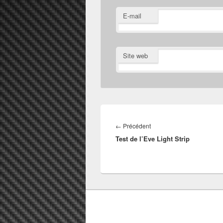
E-mail
Site web
Navigation
de
Article
←
Précédent
l’article
Test de l’Eve Light Strip
précédent :