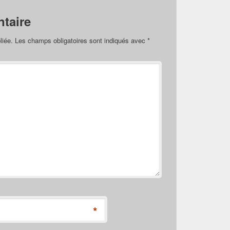
taire
liée.
Les champs obligatoires sont indiqués avec
*
*