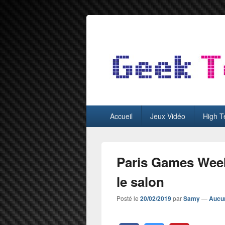
GeekTest
Blog jeux-vidéo et high-tech
Menu
Accueil
Jeux Vidéo
High T
principal
Paris Games Week 
le salon
Posté le
20/02/2019
par
Samy
—
Aucu