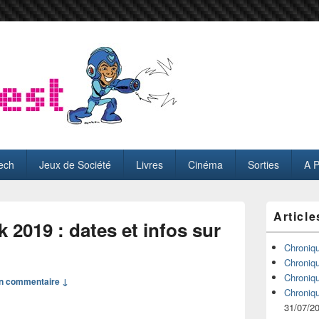
ech
Jeux de Société
Livres
Cinéma
Sorties
A 
Zone
Article
principale
2019 : dates et infos sur
de
widget
Chroniq
pour
Chroniq
la
Chroniq
n commentaire ↓
barre
Chroniq
latérale
31/07/2