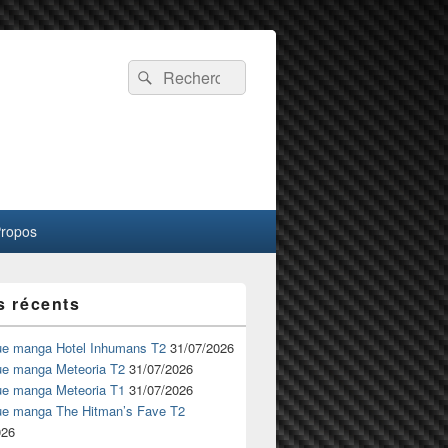
Recherche :
Rechercher
Propos
s récents
ue manga Hotel Inhumans T2
31/07/2026
ue manga Meteoria T2
31/07/2026
ue manga Meteoria T1
31/07/2026
ue manga The Hitman’s Fave T2
026