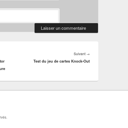
Article
Suivant
→
tor
Test du jeu de cartes Knock-Out
suivant :
ure
rvés.