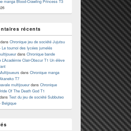
ue manga Blood-Crawling Princess T3
026
taires récents
dans
Chronique jeu de société Jujutsu
 Le tournoi des lycées jumelés
ltijoueur
dans
Chronique bande
e L’Académie Clair-Obscur T1 Un élève
ant
Multijoueurs
dans
Chronique manga
Akaneko T7
 navale multijoueur
dans
Chronique
ride Of The Death God T1
dans
Test du jeu de société Subbuteo
– Belgique
lés