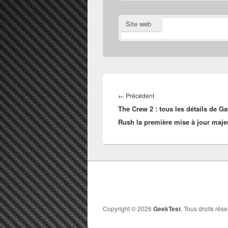
Site web
Navigation
de
Article
←
Précédent
l’article
The Crew 2 : tous les détails de Ga
précédent :
Rush la première mise à jour maje
Copyright © 2026
GeekTest
. Tous droits rése