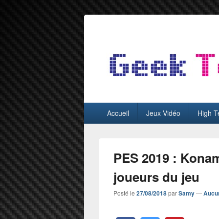
GeekTest
Blog jeux-vidéo et high-tech
Menu
Accueil
Jeux Vidéo
High T
principal
PES 2019 : Konami
joueurs du jeu
Posté le
27/08/2018
par
Samy
—
Aucu