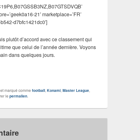
8C19P6,B07GSSB3NZ,B07GTSDVQB’
tore=’geek0a16-21′ marketplace=’FR’
-b542-d7bfc1421dc0′]
uis plutôt d’accord avec ce classement qui
time que celui de l’année dernière. Voyons
ain dans quelques jours.
et marqué comme
football
,
Konami
,
Master League
,
rer le
permalien
.
taire