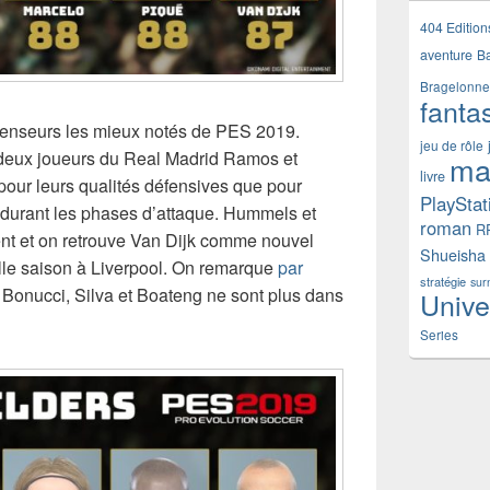
404 Edition
aventure
B
Bragelonne
fanta
enseurs les mieux notés de PES 2019.
jeu de rôle
 deux joueurs du Real Madrid Ramos et
ma
livre
pour leurs qualités défensives que pour
PlayStat
s durant les phases d’attaque. Hummels et
roman
R
nt et on retrouve Van Dijk comme nouvel
Shueisha
elle saison à Liverpool. On remarque
par
stratégie
sur
Bonucci, Silva et Boateng ne sont plus dans
Unive
Series