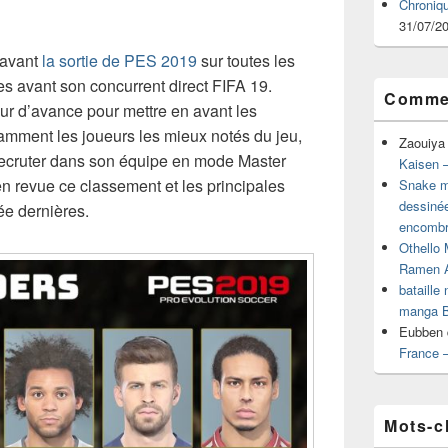
Chroniq
31/07/2
e avant
la sortie de PES 2019
sur toutes les
s avant son concurrent direct FIFA 19.
Commen
ur d’avance pour mettre en avant les
amment les joueurs les mieux notés du jeu,
Zaouiya
recruter dans son équipe en mode Master
Kaisen –
 revue ce classement et les principales
Snake mu
dessiné
ée dernières.
encombr
Othello 
Ramen 
bataille
manga B
Eubben
France 
Mots-c