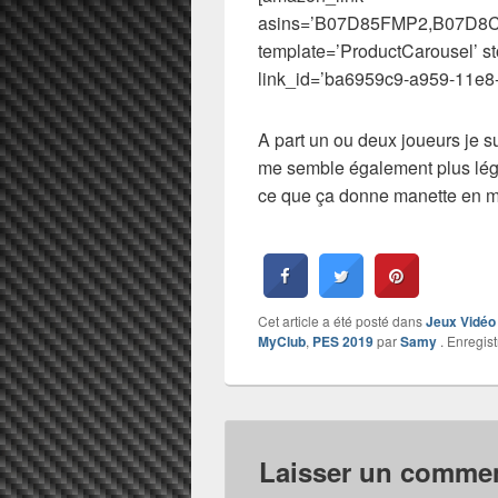
asins=’B07D85FMP2,B07D
template=’ProductCarousel’ s
link_id=’ba6959c9-a959-11e8
A part un ou deux joueurs je s
me semble également plus légi
ce que ça donne manette en m
Cet article a été posté dans
Jeux Vidéo
MyClub
,
PES 2019
par
Samy
. Enregist
Laisser un commen