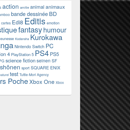
action
animaux
animal
s
amitie
BD
bande dessinée
amboo
Editis
Edi8
emotion
cartes
fantasy
stique
humour
Kurokawa
jeunesse
Kodansha
nga
PC
Nintendo Switch
PS4
ion 4
PS5
PlayStation 5
science fiction
seinen
SF
PG
shônen
SQUARE ENIX
sport
test
Tuttle-Mori Agency
naturel
rs Poche
Xbox One
Xbox