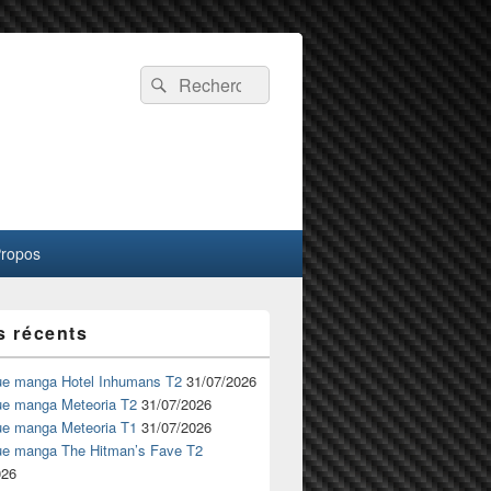
Recherche :
Rechercher
Propos
s récents
ue manga Hotel Inhumans T2
31/07/2026
ue manga Meteoria T2
31/07/2026
ue manga Meteoria T1
31/07/2026
ue manga The Hitman’s Fave T2
026