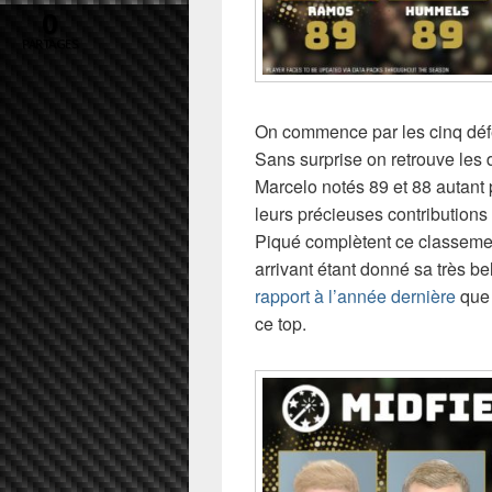
0
PARTAGES
On commence par les cinq déf
Sans surprise on retrouve les
Marcelo notés 89 et 88 autant 
leurs précieuses contribution
Piqué complètent ce classeme
arrivant étant donné sa très b
rapport à l’année dernière
que 
ce top.