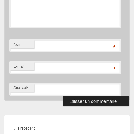
Nom
*
E-mail
*
Site web
Navigation
de
Article
←
Précédent