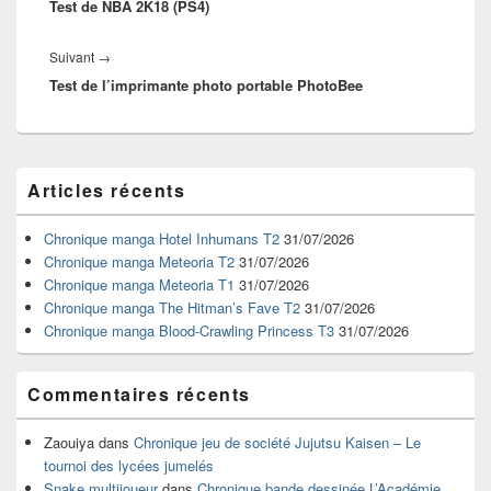
l’article
Test de NBA 2K18 (PS4)
précédent :
Article
Suivant
→
Test de l’imprimante photo portable PhotoBee
suivant :
Zone
Articles récents
principale
de
widget
Chronique manga Hotel Inhumans T2
31/07/2026
pour
Chronique manga Meteoria T2
31/07/2026
la
Chronique manga Meteoria T1
31/07/2026
barre
Chronique manga The Hitman’s Fave T2
31/07/2026
latérale
Chronique manga Blood-Crawling Princess T3
31/07/2026
Commentaires récents
Zaouiya
dans
Chronique jeu de société Jujutsu Kaisen – Le
tournoi des lycées jumelés
Snake multijoueur
dans
Chronique bande dessinée L’Académie