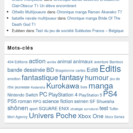
Clair-Obscur T1 Un élève encombrant
Othello Multijoueurs
dans
Chronique manga Ramen Akaneko T7
bataille navale multijoueur
dans
Chronique manga Bride Of The
Death God T1
Eubben
dans
Test du jeu de société Subbuteo France – Belgique
Mots-clés
action
animaux
animal
404 Editions
aventure
Bamboo
amitie
Editis
BD
Edi8
bande dessinée
Bragelonne
cartes
fantasy
fantastique
humour
emotion
jeu de
manga
Kurokawa
rôle
jeunesse
livre
Kodansha
PS4
PC
PlayStation 4
Nintendo Switch
PlayStation 5
PS5
roman
science fiction
seinen
SF
Shueisha
RPG
shônen
test
SQUARE ENIX
sport
Tuttle-
stratégie
surnaturel
Univers Poche
Xbox One
Mori Agency
Xbox Series