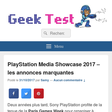
GeekTest
Recherche :
Blog jeux-vidéo et high-tech
Rechercher
Menu
PlayStation Media Showcase 2017 –
les annonces marquantes
Posté le
31/10/2017
par
Samy
—
Aucun commentaire ↓
Deux années plus tard, Sony PlayStation profite de la
tenue de la
Paris Games Week
pour organiser à