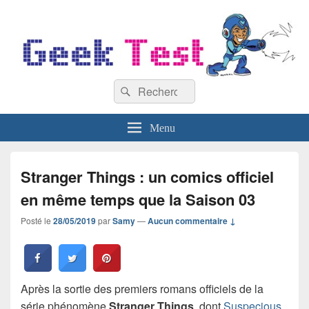
GeekTest
Recherche :
Blog jeux-vidéo et high-tech
Rechercher
Menu
Stranger Things : un comics officiel
en même temps que la Saison 03
Posté le
28/05/2019
par
Samy
—
Aucun commentaire ↓
Après la sortie des premiers romans officiels de la
série phénomène
Stranger Things
, dont
Suspecious