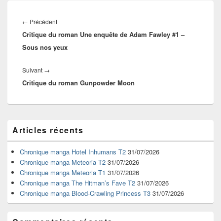
Navigation
de
Article
←
Précédent
l’article
Critique du roman Une enquête de Adam Fawley #1 –
précédent :
Sous nos yeux
Article
Suivant
→
Critique du roman Gunpowder Moon
suivant :
Zone
Articles récents
principale
de
widget
Chronique manga Hotel Inhumans T2
31/07/2026
pour
Chronique manga Meteoria T2
31/07/2026
la
Chronique manga Meteoria T1
31/07/2026
barre
Chronique manga The Hitman’s Fave T2
31/07/2026
latérale
Chronique manga Blood-Crawling Princess T3
31/07/2026