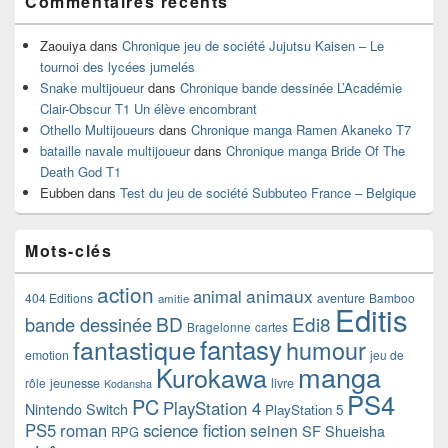
Commentaires récents
Zaouiya
dans
Chronique jeu de société Jujutsu Kaisen – Le
tournoi des lycées jumelés
Snake multijoueur
dans
Chronique bande dessinée L’Académie
Clair-Obscur T1 Un élève encombrant
Othello Multijoueurs
dans
Chronique manga Ramen Akaneko T7
bataille navale multijoueur
dans
Chronique manga Bride Of The
Death God T1
Eubben
dans
Test du jeu de société Subbuteo France – Belgique
Mots-clés
action
animaux
animal
404 Editions
aventure
Bamboo
amitie
Editis
BD
Edi8
bande dessinée
Bragelonne
cartes
fantasy
fantastique
humour
emotion
jeu de
manga
Kurokawa
rôle
jeunesse
livre
Kodansha
PS4
PC
PlayStation 4
Nintendo Switch
PlayStation 5
PS5
roman
science fiction
seinen
SF
Shueisha
RPG