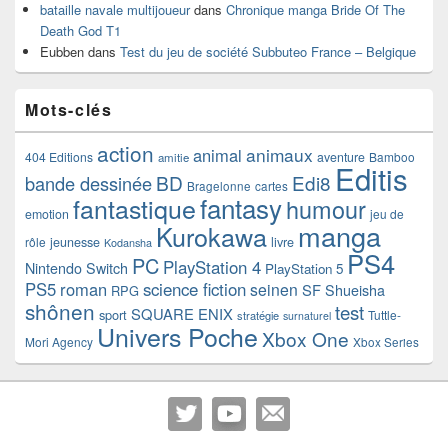
bataille navale multijoueur
dans
Chronique manga Bride Of The
Death God T1
Eubben
dans
Test du jeu de société Subbuteo France – Belgique
Mots-clés
action
animaux
animal
404 Editions
aventure
Bamboo
amitie
Editis
BD
Edi8
bande dessinée
Bragelonne
cartes
fantasy
fantastique
humour
emotion
jeu de
manga
Kurokawa
rôle
jeunesse
livre
Kodansha
PS4
PC
PlayStation 4
Nintendo Switch
PlayStation 5
PS5
roman
science fiction
seinen
SF
Shueisha
RPG
shônen
test
SQUARE ENIX
sport
Tuttle-
stratégie
surnaturel
Univers Poche
Xbox One
Mori Agency
Xbox Series