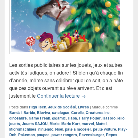
Les sorties publicitaires sur les jouets, jeux et autres
activités ludiques, on adore ! Si bien qu’à chaque fin
d’année, même sans célébrer quoi ce soit, on a hâte
que ces objets ouvrant au rêve arrivent. Et c’est
Catalogue Noël 2021 Jo
justement le
Continuer la lecture
→
Posté dans
High Tech
,
Jeux de Société
,
Livres
|
Marqué comme
Bandai
,
Barbie
,
Bioviva
,
catalogue
,
Corolle
,
Creatures inc
,
dinosaure
,
Game Freak
,
gigamic
,
Haba
,
Harry Potter
,
Hasbro
,
Iello
,
jouets
,
Jouets SAJOU
,
Mario
,
Mario Kart
,
marvel
,
Mattel
,
Micromachines
,
nintendo
,
Noël
,
pate a modeler
,
petite voiture
,
Play-
Doh
,
Pokemon
,
poupee
,
power rangers
,
Ravensburger
,
Repos