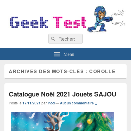
GeekTest
Recherche :
Blog jeux-vidéo et high-tech
Rechercher
Menu
ARCHIVES DES MOTS-CLÉS :
COROLLE
Catalogue Noël 2021 Jouets SAJOU
Posté le
17/11/2021
par
Inod
—
Aucun commentaire ↓