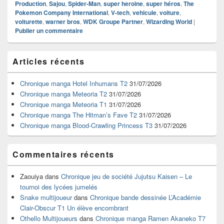
Production
,
Sajou
,
Spider-Man
,
super heroine
,
super héros
,
The
Pokemon Company International
,
V-tech
,
vehicule
,
voiture
,
voiturette
,
warner bros
,
WDK Groupe Partner
,
Wizarding World
|
Publier un commentaire
Zone
Articles récents
principale
de
widget
Chronique manga Hotel Inhumans T2
31/07/2026
pour
Chronique manga Meteoria T2
31/07/2026
la
Chronique manga Meteoria T1
31/07/2026
barre
Chronique manga The Hitman’s Fave T2
31/07/2026
latérale
Chronique manga Blood-Crawling Princess T3
31/07/2026
Commentaires récents
Zaouiya
dans
Chronique jeu de société Jujutsu Kaisen – Le
tournoi des lycées jumelés
Snake multijoueur
dans
Chronique bande dessinée L’Académie
Clair-Obscur T1 Un élève encombrant
Othello Multijoueurs
dans
Chronique manga Ramen Akaneko T7