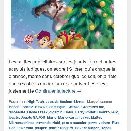
Les sorties publicitaires sur les jouets, jeux et autres
activités ludiques, on adore ! Si bien qu’à chaque fin
d’année, même sans célébrer quoi ce soit, on a hâte
que ces objets ouvrant au rêve arrivent. Et c’est
Catalogue Noël 2021 Jo
justement le
Continuer la lecture
→
Posté dans
High Tech
,
Jeux de Société
,
Livres
|
Marqué comme
Bandai
,
Barbie
,
Bioviva
,
catalogue
,
Corolle
,
Creatures inc
,
dinosaure
,
Game Freak
,
gigamic
,
Haba
,
Harry Potter
,
Hasbro
,
Iello
,
jouets
,
Jouets SAJOU
,
Mario
,
Mario Kart
,
marvel
,
Mattel
,
Micromachines
,
nintendo
,
Noël
,
pate a modeler
,
petite voiture
,
Play-
Doh
,
Pokemon
,
poupee
,
power rangers
,
Ravensburger
,
Repos