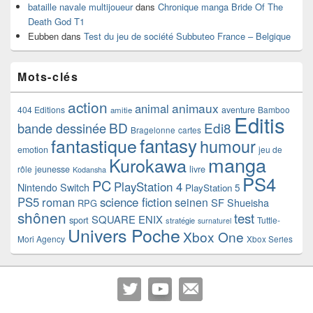
bataille navale multijoueur
dans
Chronique manga Bride Of The
Death God T1
Eubben
dans
Test du jeu de société Subbuteo France – Belgique
Mots-clés
action
animaux
animal
404 Editions
aventure
Bamboo
amitie
Editis
BD
Edi8
bande dessinée
Bragelonne
cartes
fantasy
fantastique
humour
emotion
jeu de
manga
Kurokawa
rôle
jeunesse
livre
Kodansha
PS4
PC
PlayStation 4
Nintendo Switch
PlayStation 5
PS5
roman
science fiction
seinen
SF
Shueisha
RPG
shônen
test
SQUARE ENIX
sport
Tuttle-
stratégie
surnaturel
Univers Poche
Xbox One
Mori Agency
Xbox Series