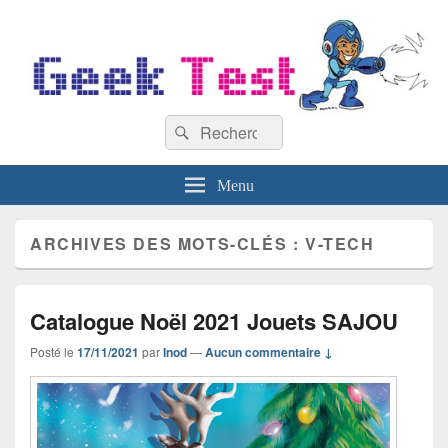
GeekTest
Recherche :
Blog jeux-vidéo et high-tech
Rechercher
Menu
ARCHIVES DES MOTS-CLÉS :
V-TECH
Catalogue Noël 2021 Jouets SAJOU
Posté le
17/11/2021
par
Inod
—
Aucun commentaire ↓