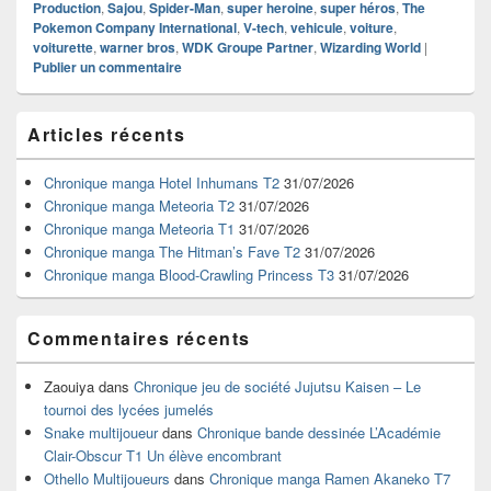
Production
,
Sajou
,
Spider-Man
,
super heroine
,
super héros
,
The
Pokemon Company International
,
V-tech
,
vehicule
,
voiture
,
voiturette
,
warner bros
,
WDK Groupe Partner
,
Wizarding World
|
Publier un commentaire
Zone
Articles récents
principale
de
widget
Chronique manga Hotel Inhumans T2
31/07/2026
pour
Chronique manga Meteoria T2
31/07/2026
la
Chronique manga Meteoria T1
31/07/2026
barre
Chronique manga The Hitman’s Fave T2
31/07/2026
latérale
Chronique manga Blood-Crawling Princess T3
31/07/2026
Commentaires récents
Zaouiya
dans
Chronique jeu de société Jujutsu Kaisen – Le
tournoi des lycées jumelés
Snake multijoueur
dans
Chronique bande dessinée L’Académie
Clair-Obscur T1 Un élève encombrant
Othello Multijoueurs
dans
Chronique manga Ramen Akaneko T7