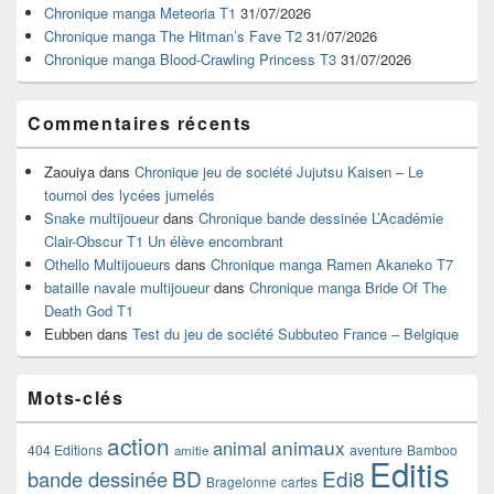
la
Chronique manga Meteoria T1
31/07/2026
barre
Chronique manga The Hitman’s Fave T2
31/07/2026
latérale
Chronique manga Blood-Crawling Princess T3
31/07/2026
Commentaires récents
Zaouiya
dans
Chronique jeu de société Jujutsu Kaisen – Le
tournoi des lycées jumelés
Snake multijoueur
dans
Chronique bande dessinée L’Académie
Clair-Obscur T1 Un élève encombrant
Othello Multijoueurs
dans
Chronique manga Ramen Akaneko T7
bataille navale multijoueur
dans
Chronique manga Bride Of The
Death God T1
Eubben
dans
Test du jeu de société Subbuteo France – Belgique
Mots-clés
action
animaux
animal
404 Editions
aventure
Bamboo
amitie
Editis
BD
Edi8
bande dessinée
Bragelonne
cartes