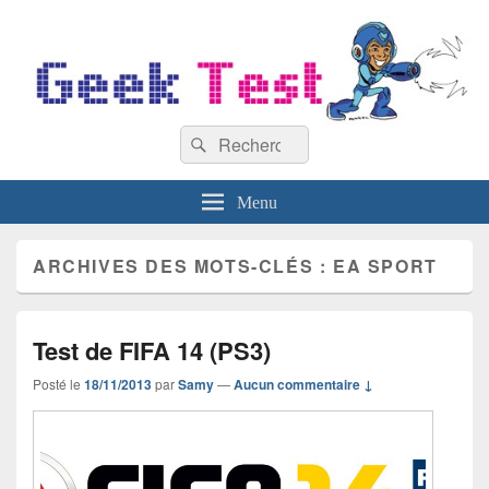
GeekTest
Recherche :
Blog jeux-vidéo et high-tech
Rechercher
Menu
ARCHIVES DES MOTS-CLÉS :
EA SPORT
Test de FIFA 14 (PS3)
Posté le
18/11/2013
par
Samy
—
Aucun commentaire ↓