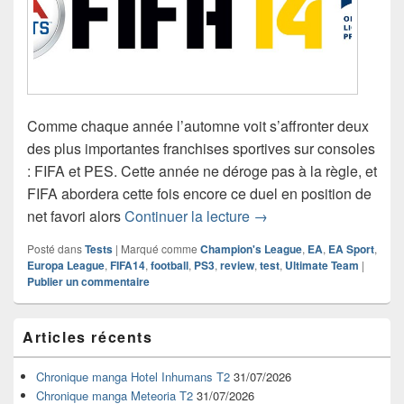
Comme chaque année l’automne voit s’affronter deux
des plus importantes franchises sportives sur consoles
: FIFA et PES. Cette année ne déroge pas à la règle, et
FIFA abordera cette fois encore ce duel en position de
Test de FIFA 14 (PS3)
net favori alors
Continuer la lecture
→
Posté dans
Tests
|
Marqué comme
Champion's League
,
EA
,
EA Sport
,
Europa League
,
FIFA14
,
football
,
PS3
,
review
,
test
,
Ultimate Team
|
Publier un commentaire
Zone
Articles récents
principale
de
widget
Chronique manga Hotel Inhumans T2
31/07/2026
pour
Chronique manga Meteoria T2
31/07/2026