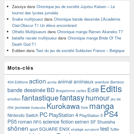
Zaouiya
dans
Chronique jeu de société Jujutsu Kaisen – Le
tournoi des lycées jumelés
Snake multijoueur
dans
Chronique bande dessinée L’Académie
Clair-Obscur T1 Un élève encombrant
Othello Multijoueurs
dans
Chronique manga Ramen Akaneko T7
bataille navale multijoueur
dans
Chronique manga Bride Of The
Death God T1
Eubben
dans
Test du jeu de société Subbuteo France – Belgique
Mots-clés
action
animaux
animal
404 Editions
aventure
Bamboo
amitie
Editis
BD
Edi8
bande dessinée
Bragelonne
cartes
fantasy
fantastique
humour
emotion
jeu de
manga
Kurokawa
rôle
jeunesse
livre
Kodansha
PS4
PC
PlayStation 4
Nintendo Switch
PlayStation 5
PS5
roman
science fiction
seinen
SF
Shueisha
RPG
shônen
test
SQUARE ENIX
sport
Tuttle-
stratégie
surnaturel