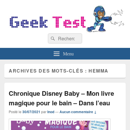
GeekTest
Recherche :
Blog jeux-vidéo et high-tech
Rechercher
Menu
ARCHIVES DES MOTS-CLÉS :
HEMMA
Chronique Disney Baby – Mon livre
magique pour le bain – Dans l’eau
Posté le
30/07/2021
par
Inod
—
Aucun commentaire ↓