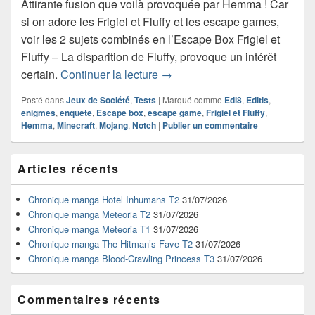
Attirante fusion que voilà provoquée par Hemma ! Car
si on adore les Frigiel et Fluffy et les escape games,
voir les 2 sujets combinés en l’Escape Box Frigiel et
Fluffy – La disparition de Fluffy, provoque un intérêt
Chronique de l’Escape Box Frigi
certain.
Continuer la lecture
→
Posté dans
Jeux de Société
,
Tests
|
Marqué comme
Edi8
,
Editis
,
enigmes
,
enquête
,
Escape box
,
escape game
,
Frigiel et Fluffy
,
Hemma
,
Minecraft
,
Mojang
,
Notch
|
Publier un commentaire
Zone
Articles récents
principale
de
widget
Chronique manga Hotel Inhumans T2
31/07/2026
pour
Chronique manga Meteoria T2
31/07/2026
la
Chronique manga Meteoria T1
31/07/2026
barre
Chronique manga The Hitman’s Fave T2
31/07/2026
latérale
Chronique manga Blood-Crawling Princess T3
31/07/2026
Commentaires récents