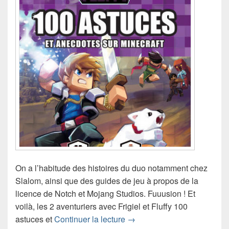
On a l’habitude des histoires du duo notamment chez
Slalom, ainsi que des guides de jeu à propos de la
licence de Notch et Mojang Studios. Fuuusion ! Et
voilà, les 2 aventuriers avec Frigiel et Fluffy 100
Chronique guide Frigiel et F
astuces et
Continuer la lecture
→