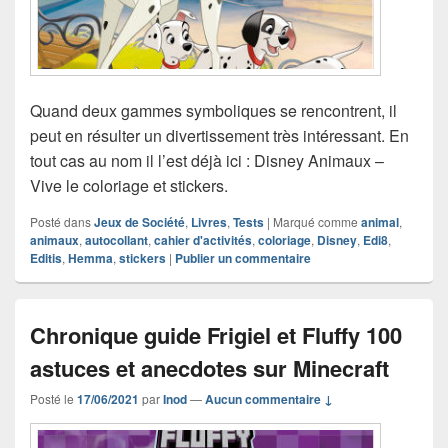
Quand deux gammes symboliques se rencontrent, il
peut en résulter un divertissement très intéressant. En
tout cas au nom il l’est déjà ici : Disney Animaux –
Vive le coloriage et stickers.
Posté dans
Jeux de Société
,
Livres
,
Tests
|
Marqué comme
animal
,
animaux
,
autocollant
,
cahier d'activités
,
coloriage
,
Disney
,
Edi8
,
Editis
,
Hemma
,
stickers
|
Publier un commentaire
Chronique guide Frigiel et Fluffy 100
astuces et anecdotes sur Minecraft
Posté le
17/06/2021
par
Inod
—
Aucun commentaire ↓