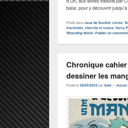
d’Or), aux textes traduits par 
balai, pour y découvrir jusqu’à
Posté dans
Jeux de Société
,
Livres
,
Te
d'activités
,
cherche et trouve
,
Harry P
Wizarding World
|
Publier un comment
Chronique cahier 
dessiner les mang
Posté le
28/05/2024
par
Inod
—
Aucun 