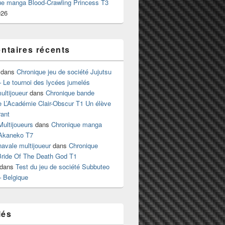
ue manga Blood-Crawling Princess T3
026
taires récents
dans
Chronique jeu de société Jujutsu
 Le tournoi des lycées jumelés
ltijoueur
dans
Chronique bande
e L’Académie Clair-Obscur T1 Un élève
ant
Multijoueurs
dans
Chronique manga
Akaneko T7
 navale multijoueur
dans
Chronique
ride Of The Death God T1
dans
Test du jeu de société Subbuteo
– Belgique
lés