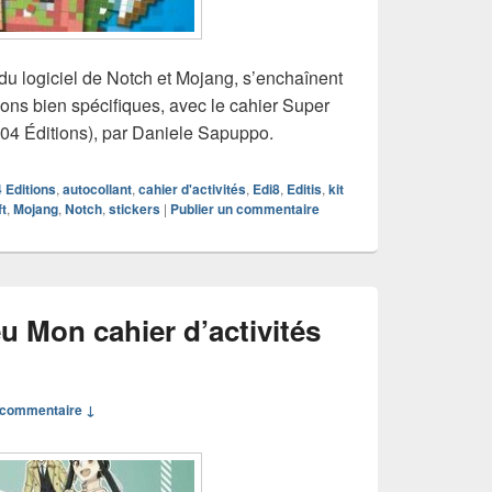
e, du logiciel de Notch et Mojang, s’enchaînent
ions bien spécifiques, avec le cahier Super
04 Éditions), par Daniele Sapuppo.
 Editions
,
autocollant
,
cahier d'activités
,
Edi8
,
Editis
,
kit
t
,
Mojang
,
Notch
,
stickers
|
Publier un commentaire
eu Mon cahier d’activités
commentaire ↓