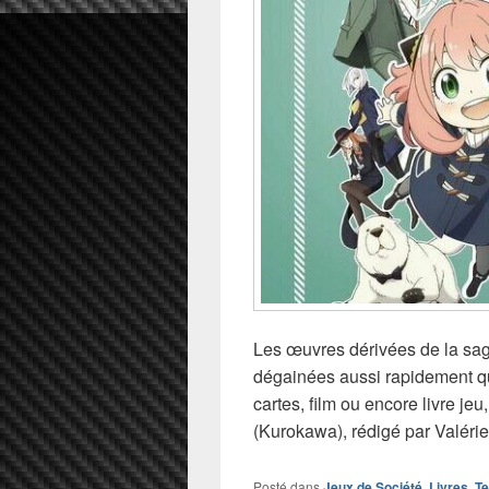
Les œuvres dérivées de la sag
dégainées aussi rapidement q
cartes, film ou encore livre je
(Kurokawa), rédigé par Valéri
Posté dans
Jeux de Société
,
Livres
,
Te