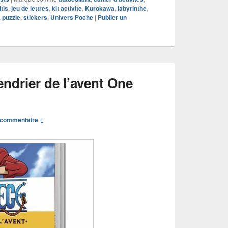
tis
,
jeu de lettres
,
kit activite
,
Kurokawa
,
labyrinthe
,
,
puzzle
,
stickers
,
Univers Poche
|
Publier un
ndrier de l’avent One
commentaire ↓