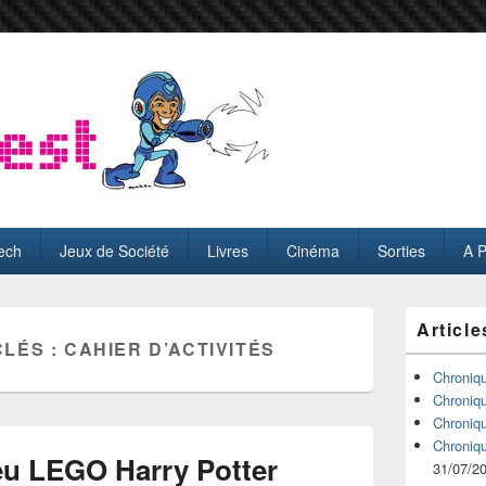
ech
Jeux de Société
Livres
Cinéma
Sorties
A 
Zone
Article
principale
CLÉS :
CAHIER D’ACTIVITÉS
de
widget
Chroniq
pour
Chroniq
la
Chroniq
barre
Chroniq
latérale
jeu LEGO Harry Potter
31/07/2