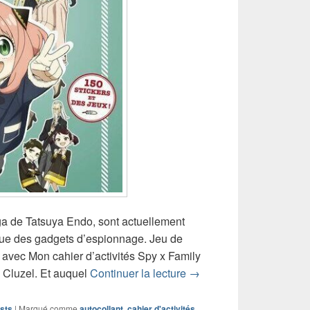
a de Tatsuya Endo, sont actuellement
ue des gadgets d’espionnage. Jeu de
u, avec Mon cahier d’activités Spy x Family
Chronique livre jeu Mon 
e Cluzel. Et auquel
Continuer la lecture
→
sts
|
Marqué comme
autocollant
,
cahier d'activités
,