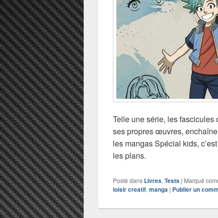
Telle une série, les fascicules
ses propres œuvres, enchaîne
les mangas Spécial kids, c’est
les plans.
Posté dans
Livres
,
Tests
|
Marqué co
loisir creatif
,
manga
|
Publier un comm