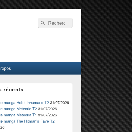
Recherche :
Rechercher
Propos
s récents
ue manga Hotel Inhumans T2
31/07/2026
ue manga Meteoria T2
31/07/2026
ue manga Meteoria T1
31/07/2026
ue manga The Hitman’s Fave T2
026