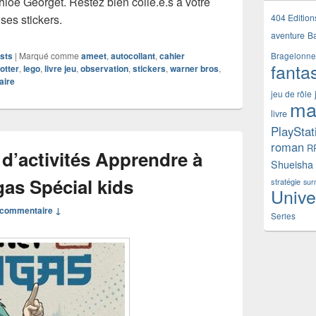
Chloé Georget. Restez bien collé.e.s à votre
404 Edition
 ses stickers.
aventure
B
sts
|
Marqué comme
ameet
,
autocollant
,
cahier
Bragelonne
fanta
otter
,
lego
,
livre jeu
,
observation
,
stickers
,
warner bros
,
aire
jeu de rôle
ma
livre
PlayStat
roman
R
d’activités Apprendre à
Shueisha
as Spécial kids
stratégie
sur
Unive
commentaire ↓
Series