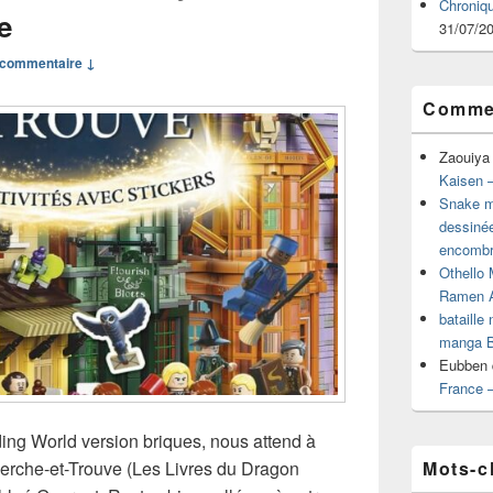
Chroniq
e
31/07/2
commentaire ↓
Commen
Zaouiya
Kaisen –
Snake mu
dessiné
encombr
Othello 
Ramen 
bataille
manga B
Eubben
France 
ing World version briques, nous attend à
Mots-c
erche-et-Trouve (Les Livres du Dragon