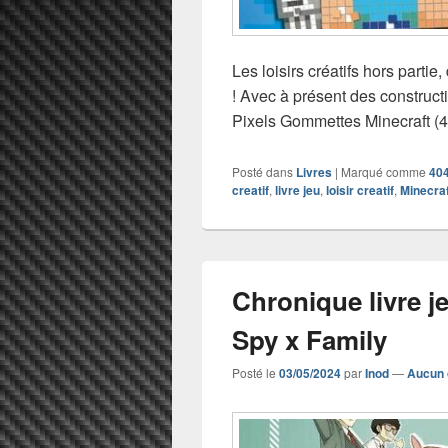
Les loisirs créatifs hors parti
! Avec à présent des construct
Pixels Gommettes Minecraft (4
Posté dans
Livres
|
Marqué comme
404
creatif
,
livre jeu
,
loisir creatif
,
Minecraf
Chronique livre j
Spy x Family
Posté le
03/05/2024
par
Inod
—
Aucun 