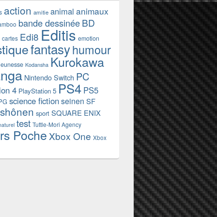
action
animaux
animal
s
amitie
BD
bande dessinée
amboo
Editis
Edi8
emotion
cartes
fantasy
stique
humour
Kurokawa
jeunesse
Kodansha
nga
PC
Nintendo Switch
PS4
ion 4
PS5
PlayStation 5
science fiction
seinen
SF
PG
shônen
SQUARE ENIX
sport
test
Tuttle-Mori Agency
naturel
rs Poche
Xbox One
Xbox